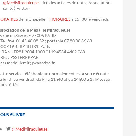
@MedMiraculeuse
: lien des articles de notre Association
sur X (Twitter)
ORAIRES
de la Chapelle –
HORAIRES
à 15h30 le vendredi.
ssociation de la Médaille Miraculeuse
5 rue de Sèvres • 75006 PARIS
 Tél. fixe 01 45 48 08 32 ; portable 07 80 08 86 63
 CCP19 458 44D 020 Paris
 IBAN : FR81 2004 1000 0119 4584 4d02 068
 BIC : PSSTFRPPPAR
 ass.medaillemir@wanadoo.fr
otre service téléphonique normalement est à votre écoute
u lundi au vendredi de 9h à 11h40 et de 14h00 à 17h45, sauf
ours fériés.
OUS SUIVRE
@MedMiraculeuse