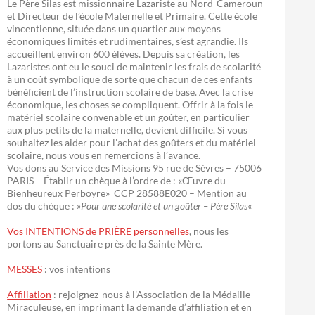
Le Père Silas est missionnaire Lazariste au Nord-Cameroun
et Directeur de l’école Maternelle et Primaire. Cette école
vincentienne, située dans un quartier aux moyens
économiques limités et rudimentaires, s’est agrandie. Ils
accueillent environ 600 élèves. Depuis sa création, les
Lazaristes ont eu le souci de maintenir les frais de scolarité
à un coût symbolique de sorte que chacun de ces enfants
bénéficient de l’instruction scolaire de base. Avec la crise
économique, les choses se compliquent. Offrir à la fois le
matériel scolaire convenable et un goûter, en particulier
aux plus petits de la maternelle, devient difficile. Si vous
souhaitez les aider pour l’achat des goûters et du matériel
scolaire, nous vous en remercions à l’avance.
Vos dons au Service des Missions 95 rue de Sèvres – 75006
PARIS – Établir un chèque à l’ordre de : «Œuvre du
Bienheureux Perboyre» CCP 28588E020 – Mention au
dos du chèque : »
Pour une scolarité et un goûter – Père Silas
«
Vos INTENTIONS de PRIÈRE personnelles
, nous les
portons au Sanctuaire près de la Sainte Mère.
MESSES
: vos intentions
Affiliation
: rejoignez-nous à l’Association de la Médaille
Miraculeuse, en imprimant la demande d’affiliation et en