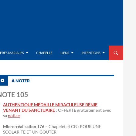
ALLER AU CON
IÈRES MARIALES
CHAPELLE
LIENS
INTENTIONS
À NOTER
NOTE 105
AUTHENTIQUE MÉDAILLE MIRACULEUSE BÉNIE
VENANT DU SANCTUAIRE
: OFFERTE gratuitement avec
sa
notice
Micro-réalisation 176
– Chapelet et CB : POUR UNE
SCOLARITÉ ET UN GOÛTER