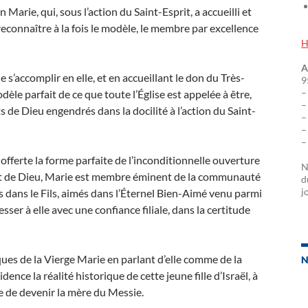
rie, qui, sous l’action du Saint-Esprit, a accueilli et
reconnaître à la fois le modèle, le membre par excellence
H
A
 s’accomplir en elle, et en accueillant le don du Très-
9
–
dèle parfait de ce que toute l’Église est appelée à être,
–
 de Dieu engendrés dans la docilité à l’action du Saint-
–
–
–
offerte la forme parfaite de l’inconditionnelle ouverture
N
nt de Dieu, Marie est membre éminent de la communauté
d
j
ts dans le Fils, aimés dans l’Éternel Bien-Aimé venu parmi
sser à elle avec une confiance filiale, dans la certitude
ues de la Vierge Marie en parlant d’elle comme de la
N
ce la réalité historique de cette jeune fille d’Israël, à
re de devenir la mère du Messie.