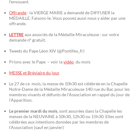
l’envoyant.
Offrande
: la VIERGE MARIE a demandé de DIFFUSER la
MÉDAILLE. Faisons-le. Vous pouvez aussi nous y aider par une
offrande.
LETTRE
aux associés de la Médaille Miraculeuse : sur votre
demande n° gratuit.
Tweets du Pape Léon XIV (@Pontifex_fr)
Prions avec le Pape – voir la
vidéo
du mois
MESSE et Bréviaire du jour
Le 27 de ce mois, la messe de 10h30 est célébrée en la Chapelle
Notre-Dame de la Médaille Miraculeuse 140 rue du Bac pour les
membres vivants et défunts de l’Association en rappel du jour de
l’Apparition.
Le premier mardi du mois
, sont assurées dans la Chapelle les
messes de la NEUVAINE à 10h30, 12h30 ou 15h30. Elles sont
célébrées aux intentions données par les membres de
l’Association (sauf en janvier)