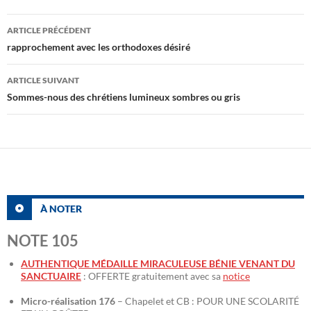
Navigation
ARTICLE PRÉCÉDENT
des
rapprochement avec les orthodoxes désiré
articles
ARTICLE SUIVANT
Sommes-nous des chrétiens lumineux sombres ou gris
À NOTER
NOTE 105
AUTHENTIQUE MÉDAILLE MIRACULEUSE BÉNIE VENANT DU
SANCTUAIRE
: OFFERTE gratuitement avec sa
notice
Micro-réalisation 176
– Chapelet et CB : POUR UNE SCOLARITÉ