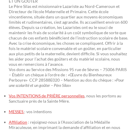
ET UN GOÛTER
Le Père Silas est missionnaire Lazariste au Nord-Cameroun et
Directeur de l’école Maternelle et Primaire. Cette école
vincentienne, située dans un quartier aux moyens économiques
limités et rudimentaires, s’est agrandie. Ils accueillent environ 600
élèves. Depuis sa création, les Lazaristes ont eu le souci de
maintenir les frais de scolarité à un coût symbolique de sorte que
chacun de ces enfants bénéficient de l’instruction scolaire de base.
Avec la crise économique, les choses se compliquent. Offrir à la
fois le matériel scolaire convenable et un goûter, en particulier
aux plus petits de la maternelle, devient difficile. Si vous souhaitez
les aider pour l’achat des goûters et du matériel scolaire, nous
vous en remercions à l’avance.
Vos dons au Service des Missions 95 rue de Sèvres – 75006 PARIS
– Établir un chèque à l’ordre de : «Œuvre du Bienheureux
Perboyre» CCP 28588E020 – Mention au dos du chèque : »
Pour
une scolarité et un goûter – Père Silas
«
Vos INTENTIONS de PRIÈRE personnelles
, nous les portons au
Sanctuaire près de la Sainte Mère.
MESSES
: vos intentions
Affiliation
: rejoignez-nous à l’Association de la Médaille
Miraculeuse, en imprimant la demande d’affiliation et en nous