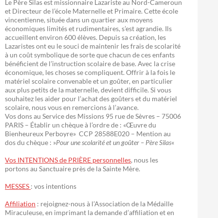
Le Père Silas est missionnaire Lazariste au Nord-Cameroun
et Directeur de l’école Maternelle et Primaire. Cette école
vincentienne, située dans un quartier aux moyens
économiques limités et rudimentaires, s’est agrandie. Ils
accueillent environ 600 élèves. Depuis sa création, les
Lazaristes ont eu le souci de maintenir les frais de scolarité
à un coût symbolique de sorte que chacun de ces enfants
bénéficient de l’instruction scolaire de base. Avec la crise
économique, les choses se compliquent. Offrir à la fois le
matériel scolaire convenable et un goûter, en particulier
aux plus petits de la maternelle, devient difficile. Si vous
souhaitez les aider pour l’achat des goûters et du matériel
scolaire, nous vous en remercions à l’avance.
Vos dons au Service des Missions 95 rue de Sèvres – 75006
PARIS – Établir un chèque à l’ordre de : «Œuvre du
Bienheureux Perboyre» CCP 28588E020 – Mention au
dos du chèque : »
Pour une scolarité et un goûter – Père Silas
«
Vos INTENTIONS de PRIÈRE personnelles
, nous les
portons au Sanctuaire près de la Sainte Mère.
MESSES
: vos intentions
Affiliation
: rejoignez-nous à l’Association de la Médaille
Miraculeuse, en imprimant la demande d’affiliation et en