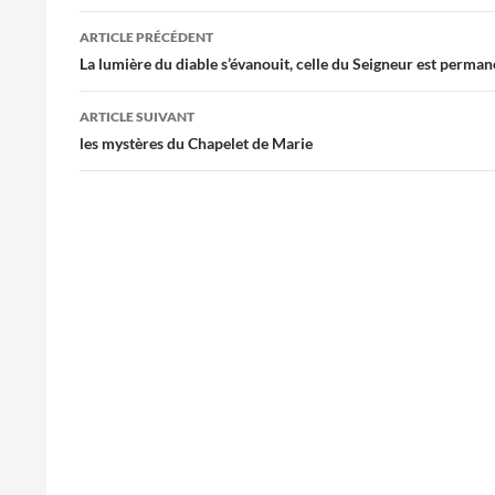
Navigation
ARTICLE PRÉCÉDENT
des
La lumière du diable s’évanouit, celle du Seigneur est perma
articles
ARTICLE SUIVANT
les mystères du Chapelet de Marie