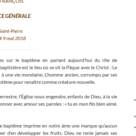
 FRANÇOIS
CE GÉNÉRALE
Saint-Pierre
i 9 mai 2018
es sur le baptême en parlant aujourd’hui du rite de
ptistère est le lieu où se vit la Pâque avec le Christ : Le
n à une vie mondaine
.
L’homme ancien, corrompu par ses
 baptême pour renaître comme créature nouvelle.
rrestre, l’Église nous engendre, enfants de Dieu, à la vie
sonner avec amour ses paroles : « tu es mon fils bien aimé
,
: le baptême imprime en notre âme une marque qu’aucun
r d’en développer les fruits. Dieu ne renie jamais ses