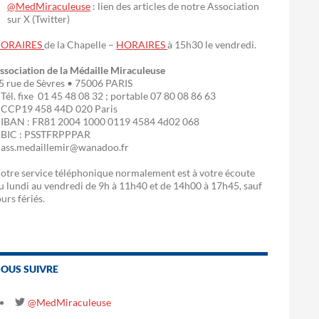
@MedMiraculeuse
: lien des articles de notre Association
sur X (Twitter)
ORAIRES
de la Chapelle –
HORAIRES
à 15h30 le vendredi.
ssociation de la Médaille Miraculeuse
5 rue de Sèvres • 75006 PARIS
 Tél. fixe 01 45 48 08 32 ; portable 07 80 08 86 63
 CCP19 458 44D 020 Paris
 IBAN : FR81 2004 1000 0119 4584 4d02 068
 BIC : PSSTFRPPPAR
 ass.medaillemir@wanadoo.fr
otre service téléphonique normalement est à votre écoute
u lundi au vendredi de 9h à 11h40 et de 14h00 à 17h45, sauf
ours fériés.
OUS SUIVRE
@MedMiraculeuse