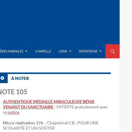
ALLER AU CON
IÈRES MARIALES
CHAPELLE
LIENS
INTENTIONS
À NOTER
NOTE 105
AUTHENTIQUE MÉDAILLE MIRACULEUSE BÉNIE
VENANT DU SANCTUAIRE
: OFFERTE gratuitement avec
sa
notice
Micro-réalisation 176
– Chapelet et CB : POUR UNE
SCOLARITÉ ET UN GOÛTER