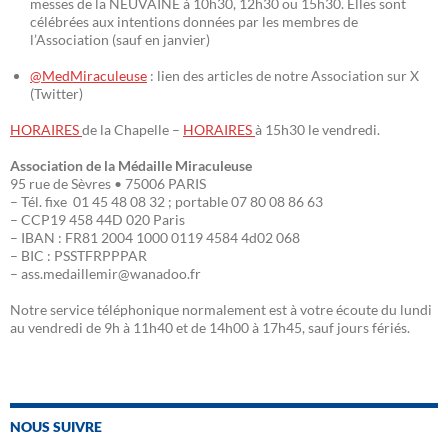
messes de la NEUVAINE à 10h30, 12h30 ou 15h30. Elles sont
célébrées aux intentions données par les membres de
l’Association (sauf en janvier)
@MedMiraculeuse
: lien des articles de notre Association sur X
(Twitter)
HORAIRES
de la Chapelle –
HORAIRES
à 15h30 le vendredi.
Association de la Médaille Miraculeuse
95 rue de Sèvres • 75006 PARIS
– Tél. fixe 01 45 48 08 32 ; portable 07 80 08 86 63
– CCP19 458 44D 020 Paris
– IBAN : FR81 2004 1000 0119 4584 4d02 068
– BIC : PSSTFRPPPAR
– ass.medaillemir@wanadoo.fr
Notre service téléphonique normalement est à votre écoute du lundi
au vendredi de 9h à 11h40 et de 14h00 à 17h45, sauf jours fériés.
NOUS SUIVRE