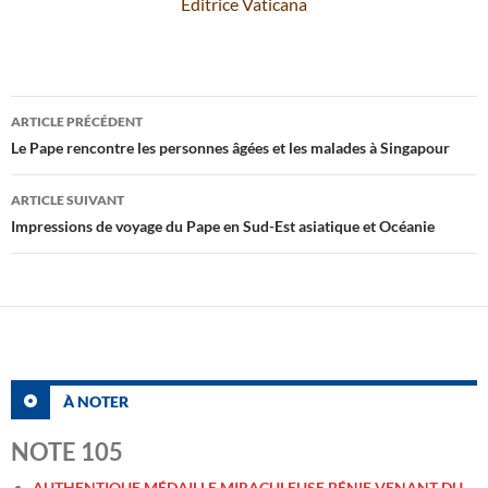
Editrice Vaticana
Navigation
ARTICLE PRÉCÉDENT
des
Le Pape rencontre les personnes âgées et les malades à Singapour
articles
ARTICLE SUIVANT
Impressions de voyage du Pape en Sud-Est asiatique et Océanie
À NOTER
NOTE 105
AUTHENTIQUE MÉDAILLE MIRACULEUSE BÉNIE VENANT DU