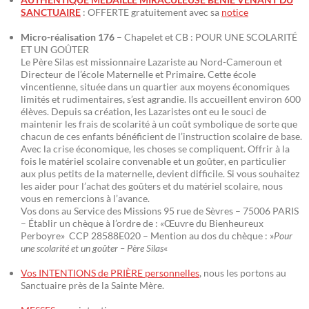
SANCTUAIRE
: OFFERTE gratuitement avec sa
notice
Micro-réalisation 176
– Chapelet et CB : POUR UNE SCOLARITÉ
ET UN GOÛTER
Le Père Silas est missionnaire Lazariste au Nord-Cameroun et
Directeur de l’école Maternelle et Primaire. Cette école
vincentienne, située dans un quartier aux moyens économiques
limités et rudimentaires, s’est agrandie. Ils accueillent environ 600
élèves. Depuis sa création, les Lazaristes ont eu le souci de
maintenir les frais de scolarité à un coût symbolique de sorte que
chacun de ces enfants bénéficient de l’instruction scolaire de base.
Avec la crise économique, les choses se compliquent. Offrir à la
fois le matériel scolaire convenable et un goûter, en particulier
aux plus petits de la maternelle, devient difficile. Si vous souhaitez
les aider pour l’achat des goûters et du matériel scolaire, nous
vous en remercions à l’avance.
Vos dons au Service des Missions 95 rue de Sèvres – 75006 PARIS
– Établir un chèque à l’ordre de : «Œuvre du Bienheureux
Perboyre» CCP 28588E020 – Mention au dos du chèque : »
Pour
une scolarité et un goûter – Père Silas
«
Vos INTENTIONS de PRIÈRE personnelles
, nous les portons au
Sanctuaire près de la Sainte Mère.