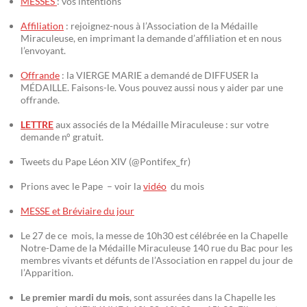
MESSES
: vos intentions
Affiliation
: rejoignez-nous à l’Association de la Médaille
Miraculeuse, en imprimant la demande d’affiliation et en nous
l’envoyant.
Offrande
: la VIERGE MARIE a demandé de DIFFUSER la
MÉDAILLE. Faisons-le. Vous pouvez aussi nous y aider par une
offrande.
LETTRE
aux associés de la Médaille Miraculeuse : sur votre
demande n° gratuit.
Tweets du Pape Léon XIV (@Pontifex_fr)
Prions avec le Pape – voir la
vidéo
du mois
MESSE et Bréviaire du jour
Le 27 de ce mois, la messe de 10h30 est célébrée en la Chapelle
Notre-Dame de la Médaille Miraculeuse 140 rue du Bac pour les
membres vivants et défunts de l’Association en rappel du jour de
l’Apparition.
Le premier mardi du mois
, sont assurées dans la Chapelle les