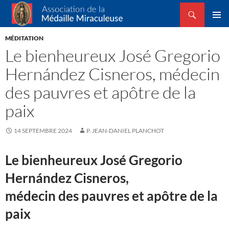
Recherche
Association de la Médaille Miraculeuse
ALLER
MENU
AU
MÉDITATION
PRINCI
CONTENU
Le bienheureux José Gregorio
Hernández Cisneros, médecin
des pauvres et apôtre de la
paix
14 SEPTEMBRE 2024
P. JEAN-DANIEL PLANCHOT
Le bienheureux José Gregorio
Hernández Cisneros,
médecin des pauvres et apôtre de la
paix