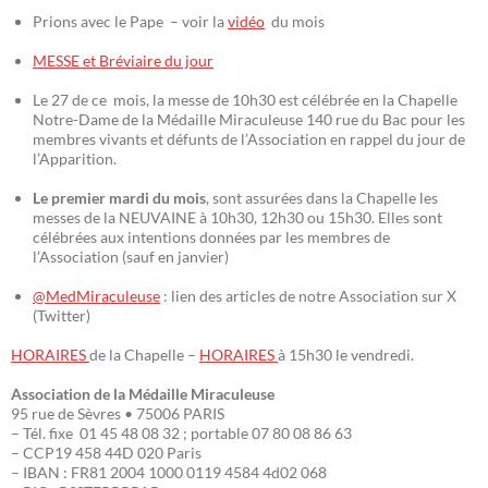
Prions avec le Pape – voir la
vidéo
du mois
MESSE et Bréviaire du jour
Le 27 de ce mois, la messe de 10h30 est célébrée en la Chapelle
Notre-Dame de la Médaille Miraculeuse 140 rue du Bac pour les
membres vivants et défunts de l’Association en rappel du jour de
l’Apparition.
Le premier mardi du mois
, sont assurées dans la Chapelle les
messes de la NEUVAINE à 10h30, 12h30 ou 15h30. Elles sont
célébrées aux intentions données par les membres de
l’Association (sauf en janvier)
@MedMiraculeuse
: lien des articles de notre Association sur X
(Twitter)
HORAIRES
de la Chapelle –
HORAIRES
à 15h30 le vendredi.
Association de la Médaille Miraculeuse
95 rue de Sèvres • 75006 PARIS
– Tél. fixe 01 45 48 08 32 ; portable 07 80 08 86 63
– CCP19 458 44D 020 Paris
– IBAN : FR81 2004 1000 0119 4584 4d02 068