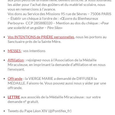
les aider pour l’achat des goûters et du matériel scolaire, nous
vous en remercions à l’avance.
Vos dons au Service des Missions 95 rue de Sèvres – 75006 PARIS
– Établir un chèque à l’ordre de : «Œuvre du Bienheureux
Perboyre» CCP 28588E020 – Mention au dos du chèque : »
Pour
une scolarité et un goûter – Père Silas
«
Vos INTENTIONS de PRIÈRE personnelles
, nous les portons au
Sanctuaire près de la Sainte Mère.
MESSES
: vos intentions
Affiliation
: rejoignez-nous à l’Association de la Médaille
Miraculeuse, en imprimant la demande d’affiliation et en nous
l’envoyant.
Offrande
: la VIERGE MARIE a demandé de DIFFUSER la
MÉDAILLE. Faisons-le. Vous pouvez aussi nous y aider par une
offrande.
LETTRE
aux associés de la Médaille Miraculeuse : sur votre
demande n° gratuit.
Tweets du Pape Léon XIV (@Pontifex_fr)