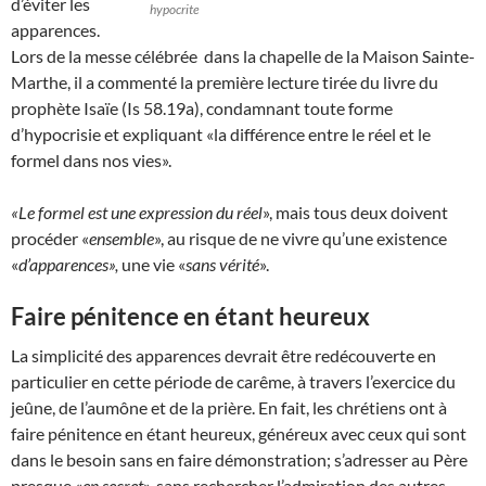
d’éviter les
hypocrite
apparences.
Lors de la messe célébrée dans la chapelle de la Maison Sainte-
Marthe, il a commenté la première lecture tirée du livre du
prophète Isaïe (Is 58.19a), condamnant toute forme
d’hypocrisie et expliquant «la différence entre le réel et le
formel dans nos vies».
«Le formel est une expression du réel
», mais tous deux doivent
procéder «
ensemble
», au risque de ne vivre qu’une existence
«
d’apparences»,
une vie «
sans vérité
».
Faire pénitence en étant heureux
La simplicité des apparences devrait être redécouverte en
particulier en cette période de carême, à travers l’exercice du
jeûne, de l’aumône et de la prière. En fait, les chrétiens ont à
faire pénitence en étant heureux, généreux avec ceux qui sont
dans le besoin sans en faire démonstration; s’adresser au Père
presque «
en secret
», sans rechercher l’admiration des autres.