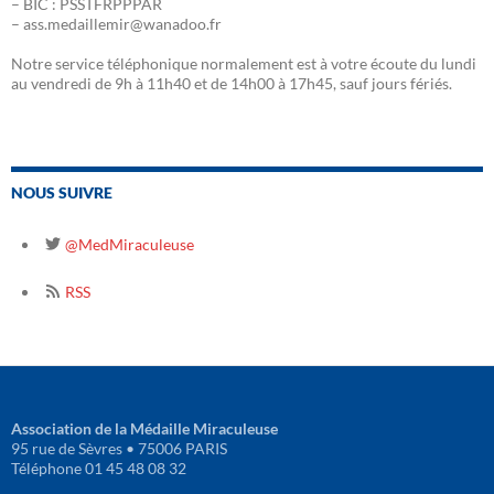
– BIC : PSSTFRPPPAR
– ass.medaillemir@wanadoo.fr
Notre service téléphonique normalement est à votre écoute du lundi
au vendredi de 9h à 11h40 et de 14h00 à 17h45, sauf jours fériés.
NOUS SUIVRE
@MedMiraculeuse
RSS
Association de la Médaille Miraculeuse
95 rue de Sèvres • 75006 PARIS
Téléphone 01 45 48 08 32