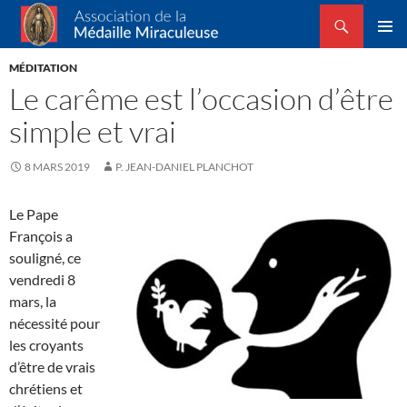
Recherche
Association de la Médaille Miraculeuse
ALLER
MENU
AU
MÉDITATION
PRINCI
CONTENU
Le carême est l’occasion d’être
simple et vrai
8 MARS 2019
P. JEAN-DANIEL PLANCHOT
Le Pape
François a
souligné,
ce
vendredi 8
mars,
la
nécessité pour
les croyants
d’être de vrais
chrétiens et