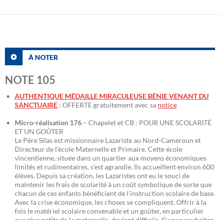
À NOTER
NOTE 105
AUTHENTIQUE MÉDAILLE MIRACULEUSE BÉNIE VENANT DU
SANCTUAIRE
: OFFERTE gratuitement avec sa
notice
Micro-réalisation 176
– Chapelet et CB : POUR UNE SCOLARITÉ
ET UN GOÛTER
Le Père Silas est missionnaire Lazariste au Nord-Cameroun et
Directeur de l’école Maternelle et Primaire. Cette école
vincentienne, située dans un quartier aux moyens économiques
limités et rudimentaires, s’est agrandie. Ils accueillent environ 600
élèves. Depuis sa création, les Lazaristes ont eu le souci de
maintenir les frais de scolarité à un coût symbolique de sorte que
chacun de ces enfants bénéficient de l’instruction scolaire de base.
Avec la crise économique, les choses se compliquent. Offrir à la
fois le matériel scolaire convenable et un goûter, en particulier
aux plus petits de la maternelle, devient difficile. Si vous souhaitez