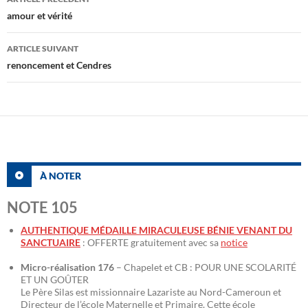
des
amour et vérité
articles
ARTICLE SUIVANT
renoncement et Cendres
À NOTER
NOTE 105
AUTHENTIQUE MÉDAILLE MIRACULEUSE BÉNIE VENANT DU
SANCTUAIRE
: OFFERTE gratuitement avec sa
notice
Micro-réalisation 176
– Chapelet et CB : POUR UNE SCOLARITÉ
ET UN GOÛTER
Le Père Silas est missionnaire Lazariste au Nord-Cameroun et
Directeur de l’école Maternelle et Primaire. Cette école