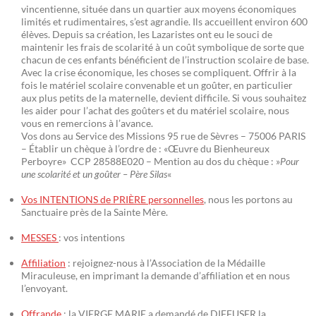
vincentienne, située dans un quartier aux moyens économiques
limités et rudimentaires, s’est agrandie. Ils accueillent environ 600
élèves. Depuis sa création, les Lazaristes ont eu le souci de
maintenir les frais de scolarité à un coût symbolique de sorte que
chacun de ces enfants bénéficient de l’instruction scolaire de base.
Avec la crise économique, les choses se compliquent. Offrir à la
fois le matériel scolaire convenable et un goûter, en particulier
aux plus petits de la maternelle, devient difficile. Si vous souhaitez
les aider pour l’achat des goûters et du matériel scolaire, nous
vous en remercions à l’avance.
Vos dons au Service des Missions 95 rue de Sèvres – 75006 PARIS
– Établir un chèque à l’ordre de : «Œuvre du Bienheureux
Perboyre» CCP 28588E020 – Mention au dos du chèque : »
Pour
une scolarité et un goûter – Père Silas
«
Vos INTENTIONS de PRIÈRE personnelles
, nous les portons au
Sanctuaire près de la Sainte Mère.
MESSES
: vos intentions
Affiliation
: rejoignez-nous à l’Association de la Médaille
Miraculeuse, en imprimant la demande d’affiliation et en nous
l’envoyant.
Offrande
: la VIERGE MARIE a demandé de DIFFUSER la