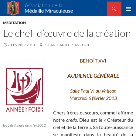
Recherche
Association de la Médaille Miraculeuse
ALLER
MENU
AU
MÉDITATION
PRINCI
CONTENU
Le chef-d’œuvre de la création
6 FÉVRIER 2013
P. JEAN-DANIEL PLANCHOT
BENOÎT XVI
AUDIENCE GÉNÉRALE
Salle Paul VI au Vatican
Mercredi 6 février
2013
Chers frères et sœurs, comme l’affirme
notre
credo
, Dieu est le « Créateur du
logo de l’année de la foi 2012
ciel et de la terre ». Sa toute-puissance
se manifeste dans la beauté de la