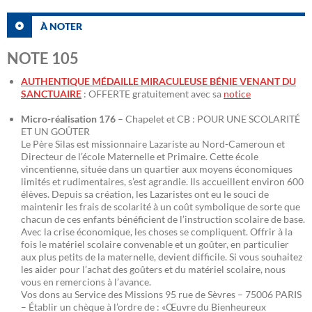
À NOTER
NOTE 105
AUTHENTIQUE MÉDAILLE MIRACULEUSE BÉNIE VENANT DU
SANCTUAIRE
: OFFERTE gratuitement avec sa
notice
Micro-réalisation 176
– Chapelet et CB : POUR UNE SCOLARITÉ
ET UN GOÛTER
Le Père Silas est missionnaire Lazariste au Nord-Cameroun et
Directeur de l’école Maternelle et Primaire. Cette école
vincentienne, située dans un quartier aux moyens économiques
limités et rudimentaires, s’est agrandie. Ils accueillent environ 600
élèves. Depuis sa création, les Lazaristes ont eu le souci de
maintenir les frais de scolarité à un coût symbolique de sorte que
chacun de ces enfants bénéficient de l’instruction scolaire de base.
Avec la crise économique, les choses se compliquent. Offrir à la
fois le matériel scolaire convenable et un goûter, en particulier
aux plus petits de la maternelle, devient difficile. Si vous souhaitez
les aider pour l’achat des goûters et du matériel scolaire, nous
vous en remercions à l’avance.
Vos dons au Service des Missions 95 rue de Sèvres – 75006 PARIS
– Établir un chèque à l’ordre de : «Œuvre du Bienheureux