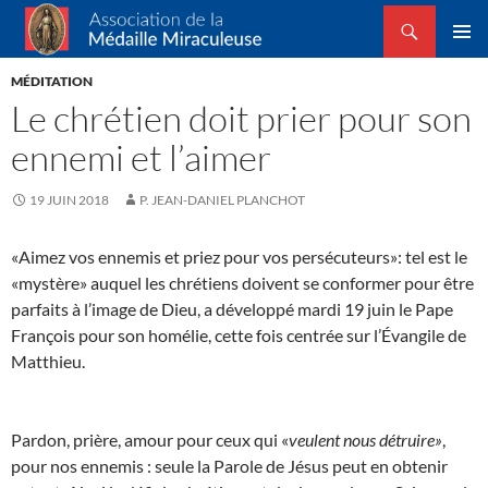
Recherche
Association de la Médaille Miraculeuse
ALLER
MENU
AU
MÉDITATION
PRINCI
CONTENU
Le chrétien doit prier pour son
ennemi et l’aimer
19 JUIN 2018
P. JEAN-DANIEL PLANCHOT
«Aimez vos ennemis et priez pour vos persécuteurs»: tel est le
«mystère» auquel les chrétiens doivent se conformer pour être
parfaits à l’image de Dieu, a développé mardi 19 juin le Pape
François pour son homélie, cette fois centrée sur l’Évangile de
Matthieu.
Pardon, prière, amour pour ceux qui «
veulent nous détruire»
,
pour nos ennemis : seule la Parole de Jésus peut en obtenir