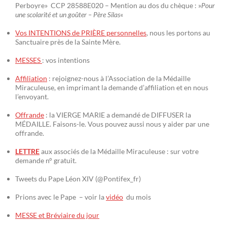
Perboyre» CCP 28588E020 – Mention au dos du chèque : »
Pour
une scolarité et un goûter – Père Silas
«
Vos INTENTIONS de PRIÈRE personnelles
, nous les portons au
Sanctuaire près de la Sainte Mère.
MESSES
: vos intentions
Affiliation
: rejoignez-nous à l’Association de la Médaille
Miraculeuse, en imprimant la demande d’affiliation et en nous
l’envoyant.
Offrande
: la VIERGE MARIE a demandé de DIFFUSER la
MÉDAILLE. Faisons-le. Vous pouvez aussi nous y aider par une
offrande.
LETTRE
aux associés de la Médaille Miraculeuse : sur votre
demande n° gratuit.
Tweets du Pape Léon XIV (@Pontifex_fr)
Prions avec le Pape – voir la
vidéo
du mois
MESSE et Bréviaire du jour