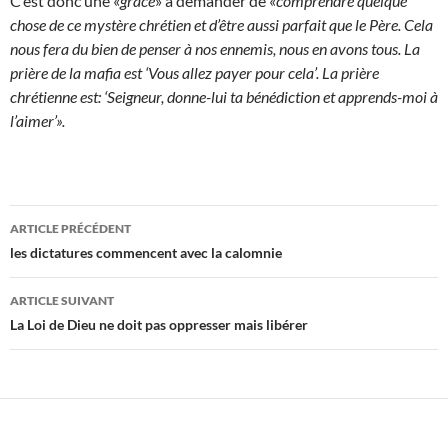
C’est donc une «
grâce
» à demander de «
comprendre quelque
chose de ce mystère chrétien et d’être aussi parfait que le Père. Cela
nous fera du bien de penser à nos ennemis, nous en avons tous.
La
prière de la mafia est ‘Vous allez payer pour cela’. La prière
chrétienne est: ‘Seigneur, donne-lui ta bénédiction et apprends-moi à
l’aimer’».
Navigation
ARTICLE PRÉCÉDENT
des
les dictatures commencent avec la calomnie
articles
ARTICLE SUIVANT
La Loi de Dieu ne doit pas oppresser mais libérer