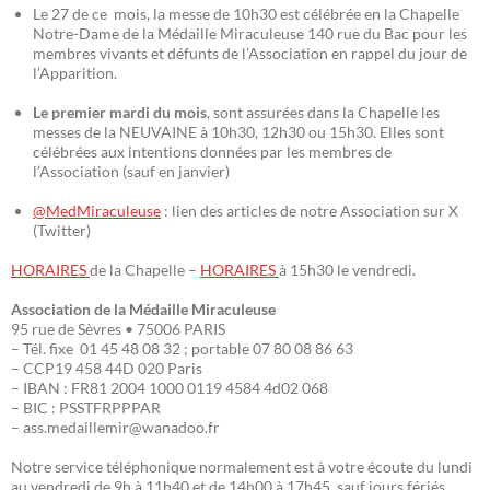
Le 27 de ce mois, la messe de 10h30 est célébrée en la Chapelle
Notre-Dame de la Médaille Miraculeuse 140 rue du Bac pour les
membres vivants et défunts de l’Association en rappel du jour de
l’Apparition.
Le premier mardi du mois
, sont assurées dans la Chapelle les
messes de la NEUVAINE à 10h30, 12h30 ou 15h30. Elles sont
célébrées aux intentions données par les membres de
l’Association (sauf en janvier)
@MedMiraculeuse
: lien des articles de notre Association sur X
(Twitter)
HORAIRES
de la Chapelle –
HORAIRES
à 15h30 le vendredi.
Association de la Médaille Miraculeuse
95 rue de Sèvres • 75006 PARIS
– Tél. fixe 01 45 48 08 32 ; portable 07 80 08 86 63
– CCP19 458 44D 020 Paris
– IBAN : FR81 2004 1000 0119 4584 4d02 068
– BIC : PSSTFRPPPAR
– ass.medaillemir@wanadoo.fr
Notre service téléphonique normalement est à votre écoute du lundi
au vendredi de 9h à 11h40 et de 14h00 à 17h45, sauf jours fériés.