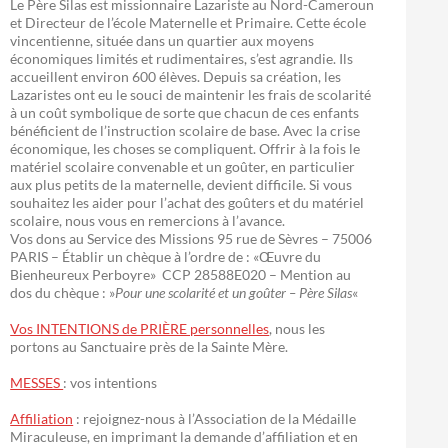
Le Père Silas est missionnaire Lazariste au Nord-Cameroun
et Directeur de l’école Maternelle et Primaire. Cette école
vincentienne, située dans un quartier aux moyens
économiques limités et rudimentaires, s’est agrandie. Ils
accueillent environ 600 élèves. Depuis sa création, les
Lazaristes ont eu le souci de maintenir les frais de scolarité
à un coût symbolique de sorte que chacun de ces enfants
bénéficient de l’instruction scolaire de base. Avec la crise
économique, les choses se compliquent. Offrir à la fois le
matériel scolaire convenable et un goûter, en particulier
aux plus petits de la maternelle, devient difficile. Si vous
souhaitez les aider pour l’achat des goûters et du matériel
scolaire, nous vous en remercions à l’avance.
Vos dons au Service des Missions 95 rue de Sèvres – 75006
PARIS – Établir un chèque à l’ordre de : «Œuvre du
Bienheureux Perboyre» CCP 28588E020 – Mention au
dos du chèque : »
Pour une scolarité et un goûter – Père Silas
«
Vos INTENTIONS de PRIÈRE personnelles
, nous les
portons au Sanctuaire près de la Sainte Mère.
MESSES
: vos intentions
Affiliation
: rejoignez-nous à l’Association de la Médaille
Miraculeuse, en imprimant la demande d’affiliation et en