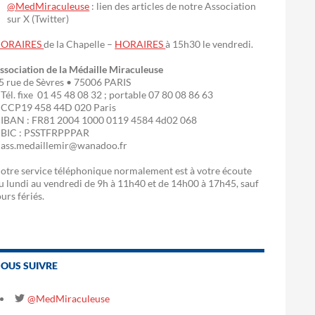
@MedMiraculeuse
: lien des articles de notre Association
sur X (Twitter)
ORAIRES
de la Chapelle –
HORAIRES
à 15h30 le vendredi.
ssociation de la Médaille Miraculeuse
5 rue de Sèvres • 75006 PARIS
 Tél. fixe 01 45 48 08 32 ; portable 07 80 08 86 63
 CCP19 458 44D 020 Paris
 IBAN : FR81 2004 1000 0119 4584 4d02 068
 BIC : PSSTFRPPPAR
 ass.medaillemir@wanadoo.fr
otre service téléphonique normalement est à votre écoute
u lundi au vendredi de 9h à 11h40 et de 14h00 à 17h45, sauf
ours fériés.
OUS SUIVRE
@MedMiraculeuse