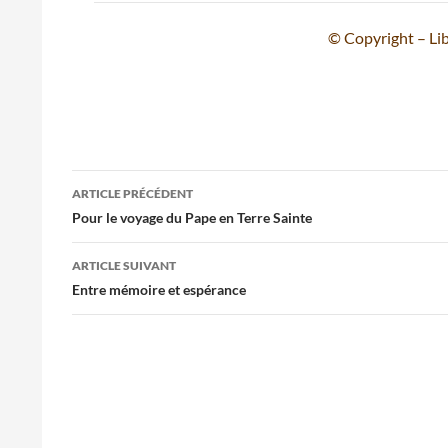
© Copyright – Lib
Navigation
ARTICLE PRÉCÉDENT
des
Pour le voyage du Pape en Terre Sainte
articles
ARTICLE SUIVANT
Entre mémoire et espérance