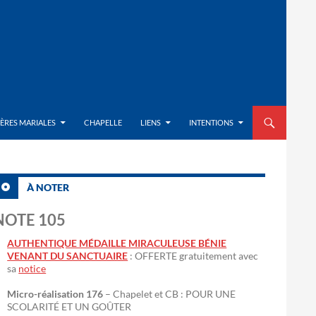
ALLER AU CON
IÈRES MARIALES
CHAPELLE
LIENS
INTENTIONS
À NOTER
NOTE 105
AUTHENTIQUE MÉDAILLE MIRACULEUSE BÉNIE
VENANT DU SANCTUAIRE
: OFFERTE gratuitement avec
sa
notice
Micro-réalisation 176
– Chapelet et CB : POUR UNE
SCOLARITÉ ET UN GOÛTER