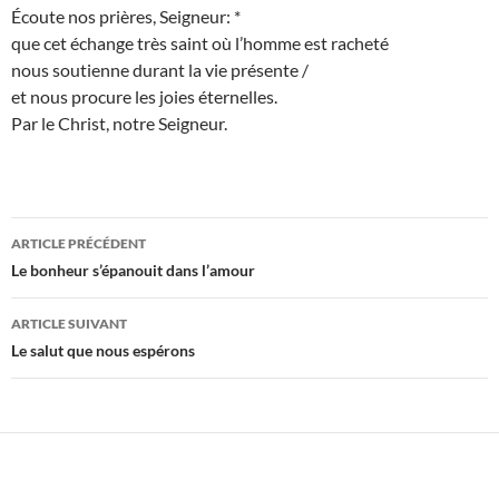
Écoute
nos prières, Seigneur:
*
que cet échange très saint où l’homme est racheté
nous soutienne durant la vie présente
/
et nous procure les joies éternelles.
Par le Christ, notre Seigneur.
Navigation
ARTICLE PRÉCÉDENT
des
Le bonheur s’épanouit dans l’amour
articles
ARTICLE SUIVANT
Le salut que nous espérons