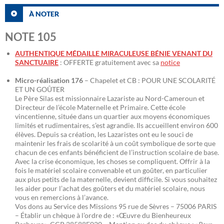
À NOTER
NOTE 105
AUTHENTIQUE MÉDAILLE MIRACULEUSE BÉNIE VENANT DU
SANCTUAIRE
: OFFERTE gratuitement avec sa
notice
Micro-réalisation 176
– Chapelet et CB : POUR UNE SCOLARITÉ
ET UN GOÛTER
Le Père Silas est missionnaire Lazariste au Nord-Cameroun et
Directeur de l’école Maternelle et Primaire. Cette école
vincentienne, située dans un quartier aux moyens économiques
limités et rudimentaires, s’est agrandie. Ils accueillent environ 600
élèves. Depuis sa création, les Lazaristes ont eu le souci de
maintenir les frais de scolarité à un coût symbolique de sorte que
chacun de ces enfants bénéficient de l’instruction scolaire de base.
Avec la crise économique, les choses se compliquent. Offrir à la
fois le matériel scolaire convenable et un goûter, en particulier
aux plus petits de la maternelle, devient difficile. Si vous souhaitez
les aider pour l’achat des goûters et du matériel scolaire, nous
vous en remercions à l’avance.
Vos dons au Service des Missions 95 rue de Sèvres – 75006 PARIS
– Établir un chèque à l’ordre de : «Œuvre du Bienheureux