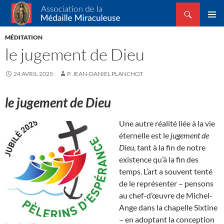
Recherche
Association de la Médaille Miraculeuse
ALLER
MENU
AU
MÉDITATION
PRINCI
CONTENU
le jugement de Dieu
24 AVRIL 2025
P. JEAN-DANIEL PLANCHOT
le jugement de Dieu
Une autre réalité liée à la vie
éternelle est le
jugement de
Dieu
, tant à la fin de notre
existence qu’à la fin des
temps. L’art a souvent tenté
de le représenter – pensons
au chef-d’œuvre de Michel-
Ange dans la chapelle Sixtine
– en adoptant la conception