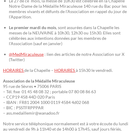
Le 27 de ce mois, la messe de 10h30 est célébrée en la Chapelle
Notre-Dame de la Médaille Miraculeuse 140 rue du Bac pour les
membres vivants et défunts de l’Association en rappel du jour de
l’Apparition.
Le premier mardi du mois
, sont assurées dans la Chapelle les
messes de la NEUVAINE à 10h30, 12h30 ou 15h30. Elles sont
célébrées aux intentions données par les membres de
l’Association (sauf en janvier)
@MedMiraculeuse
: lien des articles de notre Association sur X
(Twitter)
HORAIRES
de la Chapelle –
HORAIRES
à 15h30 le vendredi.
Association de la Médaille Miraculeuse
95 rue de Sèvres • 75006 PARIS
– Tél. fixe 01 45 48 08 32 ; portable 07 80 08 86 63
– CCP19 458 44D 020 Paris
– IBAN : FR81 2004 1000 0119 4584 4d02 068
– BIC : PSSTFRPPPAR
– ass.medaillemir@wanadoo.fr
Notre service téléphonique normalement est à votre écoute du lundi
au vendredi de 9h à 11h40 et de 14h00 à 17h45, sauf jours fériés.