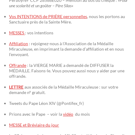
Perboyre» CCP 28588E020 – Mention au dos du chèque : »
Pour
une scolarité et un goûter – Père Silas
«
Vos INTENTIONS de PRIÈRE personnelles
, nous les portons au
Sanctuaire près de la Sainte Mère.
MESSES
: vos intentions
Affiliation
: rejoignez-nous à l’Association de la Médaille
Miraculeuse, en imprimant la demande d’affiliation et en nous
l’envoyant.
Offrande
: la VIERGE MARIE a demandé de DIFFUSER la
MÉDAILLE. Faisons-le. Vous pouvez aussi nous y aider par une
offrande.
LETTRE
aux associés de la Médaille Miraculeuse : sur votre
demande n° gratuit.
Tweets du Pape Léon XIV (@Pontifex_fr)
Prions avec le Pape – voir la
vidéo
du mois
MESSE et Bréviaire du jour