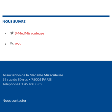
NOUS SUIVRE
@MedMiraculeuse
RSS
Association de la Médaille Miraculeuse
95 rue de Sèvres • 75006 PARIS
Téléphone 01 45 48 08 32
Nous contacter