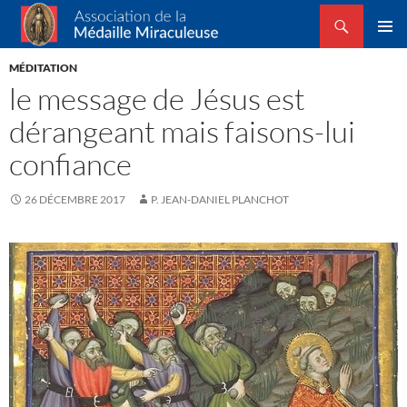
Recherche
Association de la Médaille Miraculeuse
ALLER
MENU
AU
MÉDITATION
PRINCI
CONTENU
le message de Jésus est
dérangeant mais faisons-lui
confiance
26 DÉCEMBRE 2017
P. JEAN-DANIEL PLANCHOT