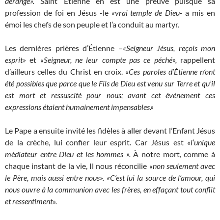
dérange».
Saint Étienne en est une preuve puisque sa
profession de foi en Jésus -le
«vrai temple de Dieu-
a mis en
émoi les chefs de son peuple et l’a conduit au martyr.
Les dernières prières d’Étienne –
«Seigneur Jésus, reçois mon
esprit»
et
«Seigneur, ne leur compte pas ce péché»,
rappellent
d’ailleurs celles du Christ en croix.
«Ces paroles d’Étienne n’ont
été possibles que parce que le Fils de Dieu est venu sur Terre et qu’il
est mort et ressuscité pour nous; avant cet événement ces
expressions étaient humainement impensables.»
Le Pape a ensuite invité les fidèles à aller devant l’Enfant Jésus
de la crèche, lui confier leur esprit. Car Jésus est
«l’unique
médiateur entre Dieu et les hommes ».
À notre mort, comme à
chaque instant de la vie, Il nous réconcilie
«non seulement avec
le Père, mais aussi entre nous». «C’est lui la source de l’amour, qui
nous ouvre à la communion avec les frères, en effaçant tout conflit
et ressentiment».