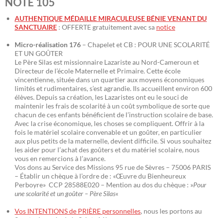
NOTE 105
AUTHENTIQUE MÉDAILLE MIRACULEUSE BÉNIE VENANT DU
SANCTUAIRE
: OFFERTE gratuitement avec sa
notice
Micro-réalisation 176
– Chapelet et CB : POUR UNE SCOLARITÉ
ET UN GOÛTER
Le Père Silas est missionnaire Lazariste au Nord-Cameroun et
Directeur de l’école Maternelle et Primaire. Cette école
vincentienne, située dans un quartier aux moyens économiques
limités et rudimentaires, s’est agrandie. Ils accueillent environ 600
élèves. Depuis sa création, les Lazaristes ont eu le souci de
maintenir les frais de scolarité à un coût symbolique de sorte que
chacun de ces enfants bénéficient de l’instruction scolaire de base.
Avec la crise économique, les choses se compliquent. Offrir à la
fois le matériel scolaire convenable et un goûter, en particulier
aux plus petits de la maternelle, devient difficile. Si vous souhaitez
les aider pour l’achat des goûters et du matériel scolaire, nous
vous en remercions à l’avance.
Vos dons au Service des Missions 95 rue de Sèvres – 75006 PARIS
– Établir un chèque à l’ordre de : «Œuvre du Bienheureux
Perboyre» CCP 28588E020 – Mention au dos du chèque : »
Pour
une scolarité et un goûter – Père Silas
«
Vos INTENTIONS de PRIÈRE personnelles
, nous les portons au