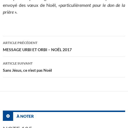
envoyé des vœux de Noël,
«particulièrement pour le don de la
prière
».
Navigation
ARTICLE PRÉCÉDENT
des
MESSAGE URBI ET ORBI – NOËL 2017
articles
ARTICLE SUIVANT
Sans Jésus, ce n’est pas Noël
À NOTER