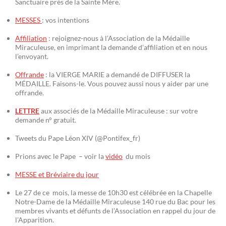
Sanctuaire près de la Sainte Mère.
MESSES
: vos intentions
Affiliation
: rejoignez-nous à l’Association de la Médaille
Miraculeuse, en imprimant la demande d’affiliation et en nous
l’envoyant.
Offrande
: la VIERGE MARIE a demandé de DIFFUSER la
MÉDAILLE. Faisons-le. Vous pouvez aussi nous y aider par une
offrande.
LETTRE
aux associés de la Médaille Miraculeuse : sur votre
demande n° gratuit.
Tweets du Pape Léon XIV (@Pontifex_fr)
Prions avec le Pape – voir la
vidéo
du mois
MESSE et Bréviaire du jour
Le 27 de ce mois, la messe de 10h30 est célébrée en la Chapelle
Notre-Dame de la Médaille Miraculeuse 140 rue du Bac pour les
membres vivants et défunts de l’Association en rappel du jour de
l’Apparition.