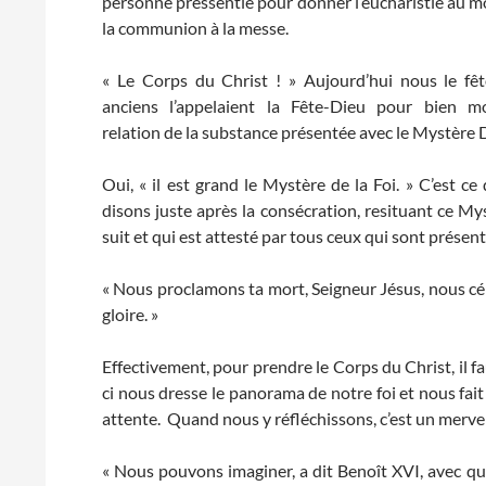
personne pressentie pour donner l’eucharistie au 
la communion à la messe.
« Le Corps du Christ ! » Aujourd’hui nous le fê
anciens l’appelaient la Fête-Dieu pour bien m
relation de la substance présentée avec le Mystère D
Oui, « il est grand le Mystère de la Foi. » C’est c
disons juste après la consécration, resituant ce My
suit et qui est attesté par tous ceux qui sont présent
« Nous proclamons ta mort, Seigneur Jésus, nous cé
gloire. »
Effectivement, pour prendre le Corps du Christ, il fa
ci nous dresse le panorama de notre foi et nous fai
attente. Quand nous y réfléchissons, c’est un merv
« Nous pouvons imaginer, a dit Benoît XVI, avec que