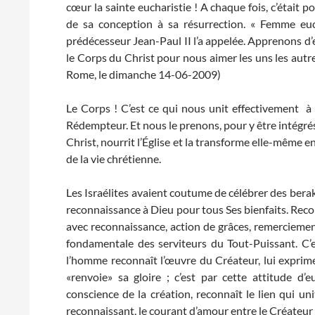
cœur la sainte eucharistie ! A chaque fois, c’était p
de sa conception à sa résurrection. « Femme euc
prédécesseur Jean-Paul II l’a appelée. Apprenons d
le Corps du Christ pour nous aimer les uns les autr
Rome, le dimanche 14-06-2009)
Le Corps ! C’est ce qui nous unit effectivement à 
Rédempteur. Et nous le prenons, pour y être intégrés
Christ, nourrit l’Église et la transforme elle-même 
de la vie chrétienne.
Les Israélites avaient coutume de célébrer des berak
reconnaissance à Dieu pour tous Ses bienfaits. Reco
avec reconnaissance, action de grâces, remerciement
fondamentale des serviteurs du Tout-Puissant. C’
l’homme reconnaît l’œuvre du Créateur, lui exprime
«renvoie» sa gloire ; c’est par cette attitude d’e
conscience de la création, reconnaît le lien qui un
reconnaissant, le courant d’amour entre le Créateur e