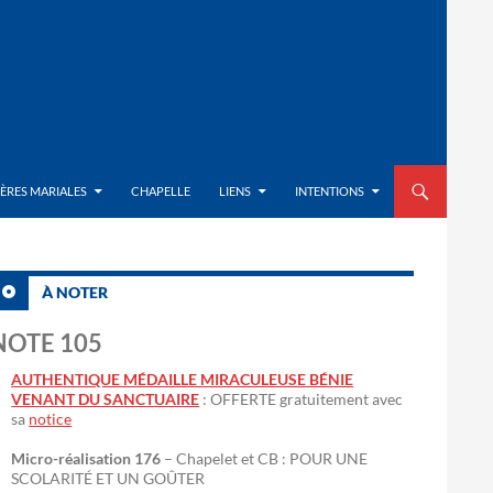
ALLER AU CON
IÈRES MARIALES
CHAPELLE
LIENS
INTENTIONS
À NOTER
NOTE 105
AUTHENTIQUE MÉDAILLE MIRACULEUSE BÉNIE
VENANT DU SANCTUAIRE
: OFFERTE gratuitement avec
sa
notice
Micro-réalisation 176
– Chapelet et CB : POUR UNE
SCOLARITÉ ET UN GOÛTER