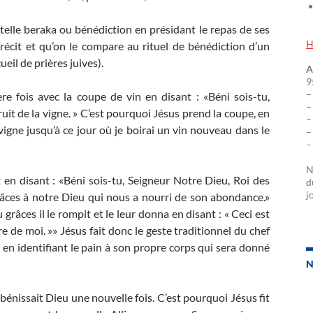
e telle beraka ou bénédiction en présidant le repas de ses
H
 récit et qu’on le compare au rituel de bénédiction d’un
ueil de prières juives).
A
9
–
e fois avec la coupe de vin en disant : «Béni sois-tu,
–
uit de la vigne. » C’est pourquoi Jésus prend la coupe, en
–
 vigne jusqu’à ce jour où je boirai un vin nouveau dans le
–
–
N
t en disant : «Béni sois-tu, Seigneur Notre Dieu, Roi des
d
j
râces à notre Dieu qui nous a nourri de son abondance.»
 grâces il le rompit et le leur donna en disant : « Ceci est
de moi. »» Jésus fait donc le geste traditionnel du chef
 en identifiant le pain à son propre corps qui sera donné
N
 bénissait Dieu une nouvelle fois. C’est pourquoi Jésus fit