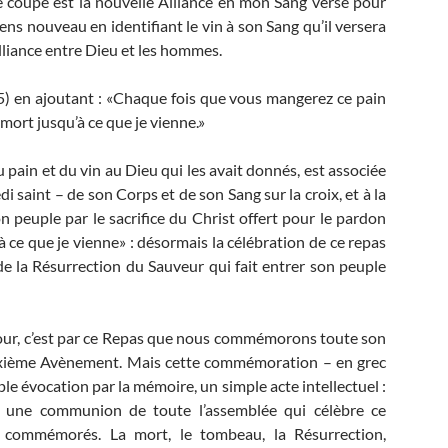
 coupe est la nouvelle Alliance en mon Sang versé pour
ns nouveau en identifiant le vin à son Sang qu’il versera
Alliance entre Dieu et les hommes.
25) en ajoutant : «Chaque fois que vous mangerez ce pain
ort jusqu’à ce que je vienne.»
pain et du vin au Dieu qui les avait donnés, est associée
i saint – de son Corps et de son Sang sur la croix, et à la
n peuple par le sacrifice du Christ offert pour le pardon
 ce que je vienne» : désormais la célébration de ce repas
de la Résurrection du Sauveur qui fait entrer son peuple
tour, c’est par ce Repas que nous commémorons toute son
euxième Avènement. Mais cette commémoration – en grec
e évocation par la mémoire, un simple acte intellectuel :
ion, une communion de toute l’assemblée qui célèbre ce
 commémorés. La mort, le tombeau, la Résurrection,