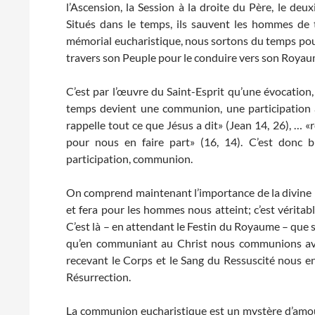
l’Ascension, la Session à la droite du Père, le de
Situés dans le temps, ils sauvent les hommes de 
mémorial eucharistique, nous sortons du temps pou
travers son Peuple pour le conduire vers son Royau
C’est par l’œuvre du Saint-Esprit qu’une évocatio
temps devient une communion, une participation au
rappelle tout ce que Jésus a dit» (Jean 14, 26), … 
pour nous en faire part» (16, 14). C’est donc b
participation, communion.
On comprend maintenant l’importance de la divine Litur
et fera pour les hommes nous atteint; c’est véritab
C’est là – en attendant le Festin du Royaume – que se
qu’en communiant au Christ nous communions avec 
recevant le Corps et le Sang du Ressuscité nous 
Résurrection.
La communion eucharistique est un mystère d’amour q