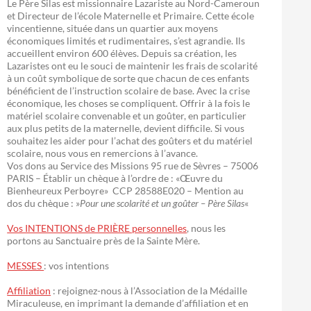
Le Père Silas est missionnaire Lazariste au Nord-Cameroun
et Directeur de l’école Maternelle et Primaire. Cette école
vincentienne, située dans un quartier aux moyens
économiques limités et rudimentaires, s’est agrandie. Ils
accueillent environ 600 élèves. Depuis sa création, les
Lazaristes ont eu le souci de maintenir les frais de scolarité
à un coût symbolique de sorte que chacun de ces enfants
bénéficient de l’instruction scolaire de base. Avec la crise
économique, les choses se compliquent. Offrir à la fois le
matériel scolaire convenable et un goûter, en particulier
aux plus petits de la maternelle, devient difficile. Si vous
souhaitez les aider pour l’achat des goûters et du matériel
scolaire, nous vous en remercions à l’avance.
Vos dons au Service des Missions 95 rue de Sèvres – 75006
PARIS – Établir un chèque à l’ordre de : «Œuvre du
Bienheureux Perboyre» CCP 28588E020 – Mention au
dos du chèque : »
Pour une scolarité et un goûter – Père Silas
«
Vos INTENTIONS de PRIÈRE personnelles
, nous les
portons au Sanctuaire près de la Sainte Mère.
MESSES
: vos intentions
Affiliation
: rejoignez-nous à l’Association de la Médaille
Miraculeuse, en imprimant la demande d’affiliation et en