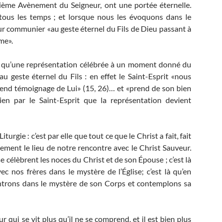
uxième Avènement du Seigneur, ont une portée éternelle.
tous les temps ; et lorsque nous les évoquons dans le
r communier «au geste éternel du Fils de Dieu passant à
me».
n, qu’une représentation célébrée à un moment donné du
 geste éternel du Fils : en effet le Saint-Esprit «nous
«rend témoignage de Lui» (15, 26)… et «prend de son bien
ien par le Saint-Esprit que la représentation devient
gie : c’est par elle que tout ce que le Christ a fait, fait
lement le lieu de notre rencontre avec le Christ Sauveur.
 célèbrent les noces du Christ et de son Épouse ; c’est là
nos frères dans le mystère de l’Église; c’est là qu’en
entrons dans le mystère de son Corps et contemplons sa
ui se vit plus qu’il ne se comprend, et il est bien plus