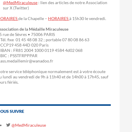
@MedMiraculeuse
: lien des articles de notre Association
sur X (Twitter)
ORAIRES
de la Chapelle –
HORAIRES
à 15h30 le vendredi.
ssociation de la Médaille Miraculeuse
5 rue de Sèvres • 75006 PARIS
 Tél. fixe 01 45 48 08 32 ; portable 07 80 08 86 63
 CCP19 458 44D 020 Paris
 IBAN : FR81 2004 1000 0119 4584 4d02 068
 BIC : PSSTFRPPPAR
 ass.medaillemir@wanadoo.fr
otre service téléphonique normalement est à votre écoute
u lundi au vendredi de 9h à 11h40 et de 14h00 à 17h45, sauf
ours fériés.
OUS SUIVRE
@MedMiraculeuse