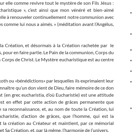
our elle comme revivre tout le mystère de son Fils Jésus :
haristique », c’est ainsi que mon vénéré et bien-aimé
’elle à renouveler continuellement notre communion avec
es comme lui nous a aimés. » (méditation avant l’Angélus,
la Création, et désormais à la Création rachetée par le
, pour en faire partie. Le Pain de la communion, Corps du
en Corps de Christ. Le Mystère eucharistique est au centre
oth ou «bénédictions» par lesquelles ils exprimaient leur
nnaître qu’un don vient de Dieu, faire mémoire de ce don
 (en grec eucharistia, d’où Eucharistie) est une attitude
est en effet par cette action de grâces permanente que
 sa reconnaissance, et, au nom de toute la Création, lui
ucharistie, d’action de grâces, que l’homme, qui est la
it la création au Créateur et maintient, par ce mémorial
t Sa Création, et, par là même, l’harmonie de l’univers.