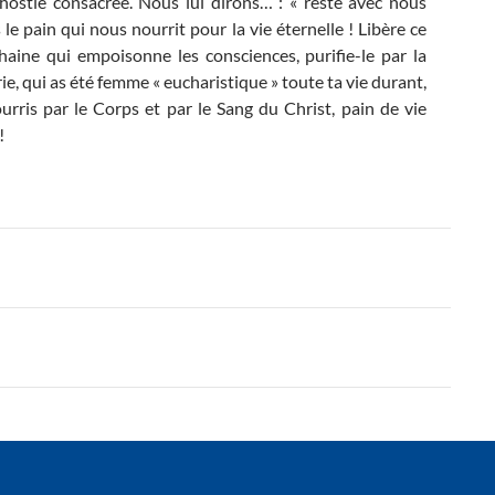
ostie consacrée. Nous lui dirons… : « reste avec nous
e pain qui nous nourrit pour la vie éternelle ! Libère ce
aine qui empoisonne les consciences, purifie-le par la
e, qui as été femme « eucharistique » toute ta vie durant,
ourris par le Corps et par le Sang du Christ, pain de vie
!