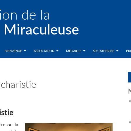
BIENVENUE
ASSOCIATION
MÉDAILLE
SR CATHERINE
PR
ucharistie
istie
tre ou la