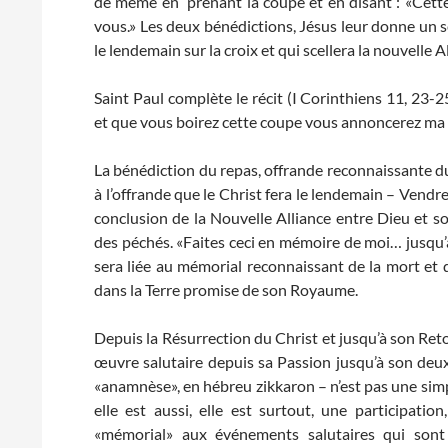
de même en prenant la coupe et en disant : «Cette
vous.» Les deux bénédictions, Jésus leur donne un se
le lendemain sur la croix et qui scellera la nouvelle 
Saint Paul complète le récit (I Corinthiens 11, 23-
et que vous boirez cette coupe vous annoncerez ma m
La bénédiction du repas, offrande reconnaissante du 
à l’offrande que le Christ fera le lendemain – Vendred
conclusion de la Nouvelle Alliance entre Dieu et so
des péchés. «Faites ceci en mémoire de moi… jusqu’à
sera liée au mémorial reconnaissant de la mort et 
dans la Terre promise de son Royaume.
Depuis la Résurrection du Christ et jusqu’à son Re
œuvre salutaire depuis sa Passion jusqu’à son d
«anamnèse», en hébreu zikkaron – n’est pas une simpl
elle est aussi, elle est surtout, une participat
«mémorial» aux événements salutaires qui sont