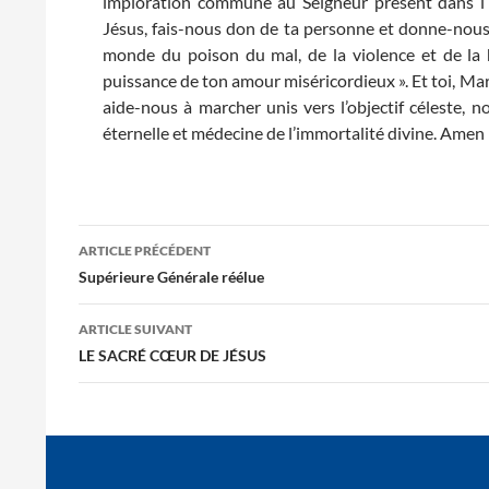
imploration commune au Seigneur présent dans l’h
Jésus, fais-nous don de ta personne et donne-nous l
monde du poison du mal, de la violence et de la h
puissance de ton amour miséricordieux ». Et toi, Mari
aide-nous à marcher unis vers l’objectif céleste, n
éternelle et médecine de l’immortalité divine. Amen 
Navigation
ARTICLE PRÉCÉDENT
des
Supérieure Générale réélue
articles
ARTICLE SUIVANT
LE SACRÉ CŒUR DE JÉSUS