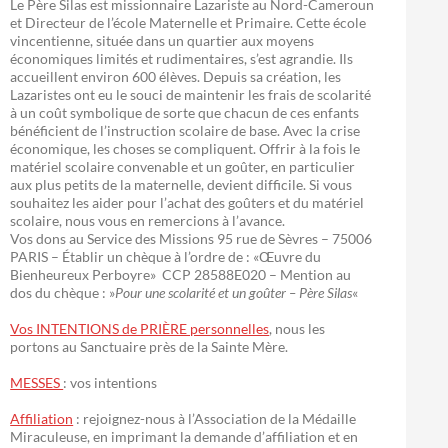
Le Père Silas est missionnaire Lazariste au Nord-Cameroun
et Directeur de l’école Maternelle et Primaire. Cette école
vincentienne, située dans un quartier aux moyens
économiques limités et rudimentaires, s’est agrandie. Ils
accueillent environ 600 élèves. Depuis sa création, les
Lazaristes ont eu le souci de maintenir les frais de scolarité
à un coût symbolique de sorte que chacun de ces enfants
bénéficient de l’instruction scolaire de base. Avec la crise
économique, les choses se compliquent. Offrir à la fois le
matériel scolaire convenable et un goûter, en particulier
aux plus petits de la maternelle, devient difficile. Si vous
souhaitez les aider pour l’achat des goûters et du matériel
scolaire, nous vous en remercions à l’avance.
Vos dons au Service des Missions 95 rue de Sèvres – 75006
PARIS – Établir un chèque à l’ordre de : «Œuvre du
Bienheureux Perboyre» CCP 28588E020 – Mention au
dos du chèque : »
Pour une scolarité et un goûter – Père Silas
«
Vos INTENTIONS de PRIÈRE personnelles
, nous les
portons au Sanctuaire près de la Sainte Mère.
MESSES
: vos intentions
Affiliation
: rejoignez-nous à l’Association de la Médaille
Miraculeuse, en imprimant la demande d’affiliation et en