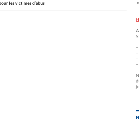
pour les victimes d’abus
H
A
9
–
–
–
–
–
N
d
j
N