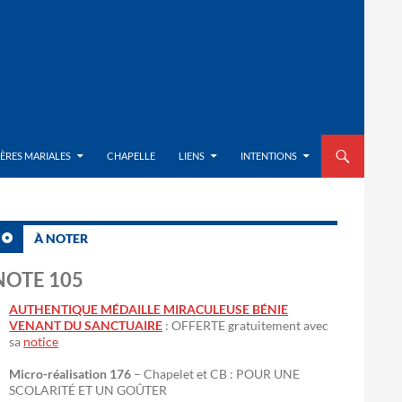
ALLER AU CON
IÈRES MARIALES
CHAPELLE
LIENS
INTENTIONS
À NOTER
NOTE 105
AUTHENTIQUE MÉDAILLE MIRACULEUSE BÉNIE
VENANT DU SANCTUAIRE
: OFFERTE gratuitement avec
sa
notice
Micro-réalisation 176
– Chapelet et CB : POUR UNE
SCOLARITÉ ET UN GOÛTER