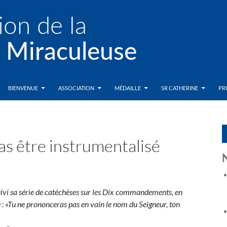
BIENVENUE
ASSOCIATION
MÉDAILLE
SR CATHERINE
PR
as être instrumentalisé
uivi sa série de catéchèses sur les Dix commandements, en
aïe : «Tu ne prononceras pas en vain le nom du Seigneur, ton