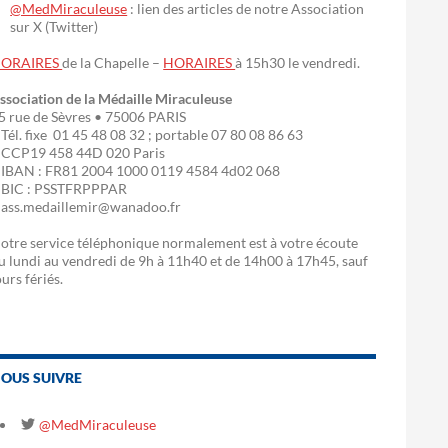
@MedMiraculeuse
: lien des articles de notre Association
sur X (Twitter)
ORAIRES
de la Chapelle –
HORAIRES
à 15h30 le vendredi.
ssociation de la Médaille Miraculeuse
5 rue de Sèvres • 75006 PARIS
 Tél. fixe 01 45 48 08 32 ; portable 07 80 08 86 63
 CCP19 458 44D 020 Paris
 IBAN : FR81 2004 1000 0119 4584 4d02 068
 BIC : PSSTFRPPPAR
 ass.medaillemir@wanadoo.fr
otre service téléphonique normalement est à votre écoute
u lundi au vendredi de 9h à 11h40 et de 14h00 à 17h45, sauf
ours fériés.
OUS SUIVRE
@MedMiraculeuse