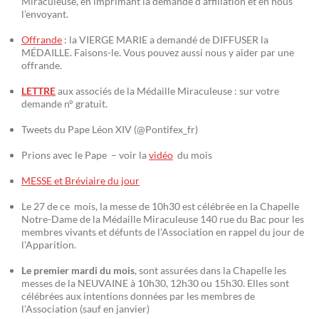
Miraculeuse, en imprimant la demande d’affiliation et en nous
l’envoyant.
Offrande
: la VIERGE MARIE a demandé de DIFFUSER la
MÉDAILLE. Faisons-le. Vous pouvez aussi nous y aider par une
offrande.
LETTRE
aux associés de la Médaille Miraculeuse : sur votre
demande n° gratuit.
Tweets du Pape Léon XIV (@Pontifex_fr)
Prions avec le Pape – voir la
vidéo
du mois
MESSE et Bréviaire du jour
Le 27 de ce mois, la messe de 10h30 est célébrée en la Chapelle
Notre-Dame de la Médaille Miraculeuse 140 rue du Bac pour les
membres vivants et défunts de l’Association en rappel du jour de
l’Apparition.
Le premier mardi du mois
, sont assurées dans la Chapelle les
messes de la NEUVAINE à 10h30, 12h30 ou 15h30. Elles sont
célébrées aux intentions données par les membres de
l’Association (sauf en janvier)