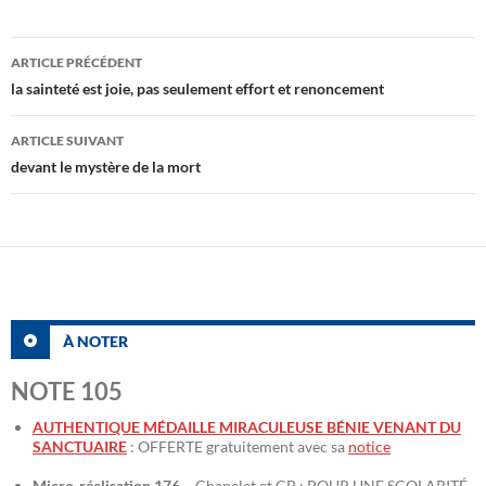
Navigation
ARTICLE PRÉCÉDENT
des
la sainteté est joie, pas seulement effort et renoncement
articles
ARTICLE SUIVANT
devant le mystère de la mort
À NOTER
NOTE 105
AUTHENTIQUE MÉDAILLE MIRACULEUSE BÉNIE VENANT DU
SANCTUAIRE
: OFFERTE gratuitement avec sa
notice
Micro-réalisation 176
– Chapelet et CB : POUR UNE SCOLARITÉ