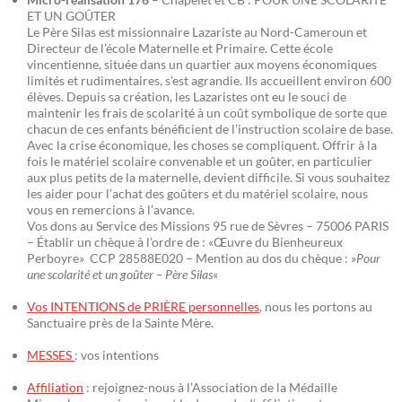
ET UN GOÛTER
Le Père Silas est missionnaire Lazariste au Nord-Cameroun et
Directeur de l’école Maternelle et Primaire. Cette école
vincentienne, située dans un quartier aux moyens économiques
limités et rudimentaires, s’est agrandie. Ils accueillent environ 600
élèves. Depuis sa création, les Lazaristes ont eu le souci de
maintenir les frais de scolarité à un coût symbolique de sorte que
chacun de ces enfants bénéficient de l’instruction scolaire de base.
Avec la crise économique, les choses se compliquent. Offrir à la
fois le matériel scolaire convenable et un goûter, en particulier
aux plus petits de la maternelle, devient difficile. Si vous souhaitez
les aider pour l’achat des goûters et du matériel scolaire, nous
vous en remercions à l’avance.
Vos dons au Service des Missions 95 rue de Sèvres – 75006 PARIS
– Établir un chèque à l’ordre de : «Œuvre du Bienheureux
Perboyre» CCP 28588E020 – Mention au dos du chèque : »
Pour
une scolarité et un goûter – Père Silas
«
Vos INTENTIONS de PRIÈRE personnelles
, nous les portons au
Sanctuaire près de la Sainte Mère.
MESSES
: vos intentions
Affiliation
: rejoignez-nous à l’Association de la Médaille