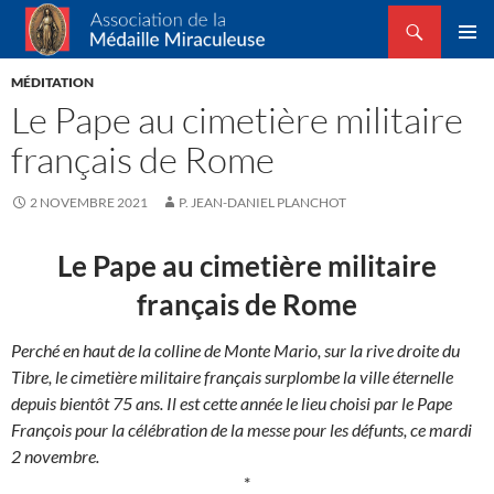
Recherche
Association de la Médaille Miraculeuse
ALLER
MENU
AU
MÉDITATION
PRINCI
CONTENU
Le Pape au cimetière militaire
français de Rome
2 NOVEMBRE 2021
P. JEAN-DANIEL PLANCHOT
Le Pape au cimetière militaire
français de Rome
Perché en haut de la colline de Monte Mario, sur la rive droite du
Tibre, le cimetière militaire français surplombe la ville éternelle
depuis bientôt 75 ans. Il est cette année le lieu choisi par le Pape
François pour la célébration de la messe pour les défunts, ce mardi
2 novembre.
*