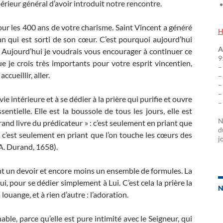
érieur général d’avoir introduit notre rencontre.
our les 400 ans de votre charisme. Saint Vincent a généré
H
lan qui est sorti de son cœur. C’est pourquoi aujourd’hui
A
t. Aujourd’hui je voudrais vous encourager à continuer ce
9
 je crois très importants pour votre esprit vincentien,
–
ccueillir, aller.
–
–
–
vie intérieure et à se dédier à la prière qui purifie et ouvre
–
entielle. Elle est la boussole de tous les jours, elle est
N
grand livre du prédicateur » : c’est seulement en priant que
d
; c’est seulement en priant que l’on touche les cœurs des
j
 A. Durand, 1658).
ent un devoir et encore moins un ensemble de formules. La
ui, pour se dédier simplement à Lui. C’est cela la prière la
N
 louange, et à rien d’autre : l’adoration.
ble, parce qu’elle est pure intimité avec le Seigneur, qui