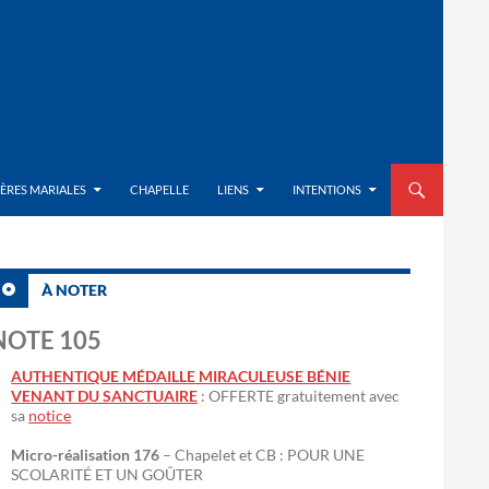
ALLER AU CON
IÈRES MARIALES
CHAPELLE
LIENS
INTENTIONS
À NOTER
NOTE 105
AUTHENTIQUE MÉDAILLE MIRACULEUSE BÉNIE
VENANT DU SANCTUAIRE
: OFFERTE gratuitement avec
sa
notice
Micro-réalisation 176
– Chapelet et CB : POUR UNE
SCOLARITÉ ET UN GOÛTER