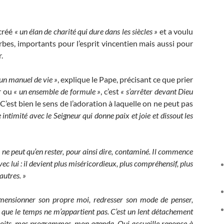
 créé
« un élan de charité qui dure dans les siècles »
et a voulu
erbes, importants pour l’esprit vincentien mais aussi pour
.
 un manuel de vie »
, explique le Pape, précisant ce que prier
ir ou
« un ensemble de formule »
, c’est
« s’arrêter devant Dieu
 C’est bien le sens de l’adoration à laquelle on ne peut pas
e intimité avec le Seigneur qui donne paix et joie et dissout les
, ne peut qu’en rester, pour ainsi dire, contaminé. Il commence
c lui : il devient plus miséricordieux, plus compréhensif, plus
autres. »
mensionner son propre moi, redresser son mode de penser,
 que le temps ne m’appartient pas.
C’est un lent détachement
roits, mes programmes, mon agenda. Qui accueille renonce à