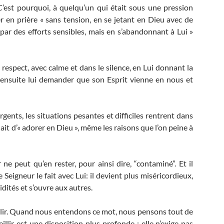
 C’est pourquoi, à quelqu’un qui était sous une pression
ter en prière « sans tension, en se jetant en Dieu avec de
par des efforts sensibles, mais en s’abandonnant à Lui »
 respect, avec calme et dans le silence, en Lui donnant la
 ensuite lui demander que son Esprit vienne en nous et
gents, les situations pesantes et difficiles rentrent dans
ait d’« adorer en Dieu », même les raisons que l’on peine à
ne peut qu’en rester, pour ainsi dire, “contaminé”. Et il
igneur le fait avec Lui: il devient plus miséricordieux,
idités et s’ouvre aux autres.
llir. Quand nous entendons ce mot, nous pensons tout de
illir est une disposition plus profonde : elle n’exige pas