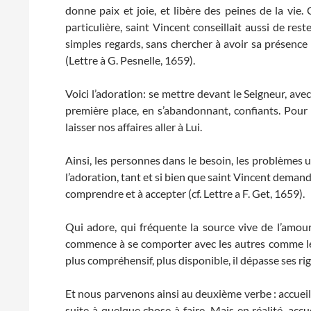
donne paix et joie, et libère des peines de la vie.
particulière, saint Vincent conseillait aussi de res
simples regards, sans chercher à avoir sa présence 
(Lettre à G. Pesnelle, 1659).
Voici l’adoration: se mettre devant le Seigneur, avec
première place, en s’abandonnant, confiants. Pour
laisser nos affaires aller à Lui.
Ainsi, les personnes dans le besoin, les problèmes ur
l’adoration, tant et si bien que saint Vincent demand
comprendre et à accepter (cf. Lettre a F. Get, 1659).
Qui adore, qui fréquente la source vive de l’amour 
commence à se comporter avec les autres comme le Se
plus compréhensif, plus disponible, il dépasse ses rig
Et nous parvenons ainsi au deuxième verbe : accuei
suite à quelque chose à faire. Mais en réalité, accue