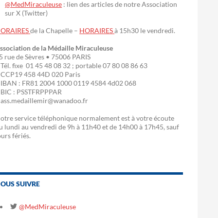
@MedMiraculeuse
: lien des articles de notre Association
sur X (Twitter)
ORAIRES
de la Chapelle –
HORAIRES
à 15h30 le vendredi.
ssociation de la Médaille Miraculeuse
5 rue de Sèvres • 75006 PARIS
 Tél. fixe 01 45 48 08 32 ; portable 07 80 08 86 63
 CCP19 458 44D 020 Paris
 IBAN : FR81 2004 1000 0119 4584 4d02 068
 BIC : PSSTFRPPPAR
 ass.medaillemir@wanadoo.fr
otre service téléphonique normalement est à votre écoute
u lundi au vendredi de 9h à 11h40 et de 14h00 à 17h45, sauf
ours fériés.
OUS SUIVRE
@MedMiraculeuse