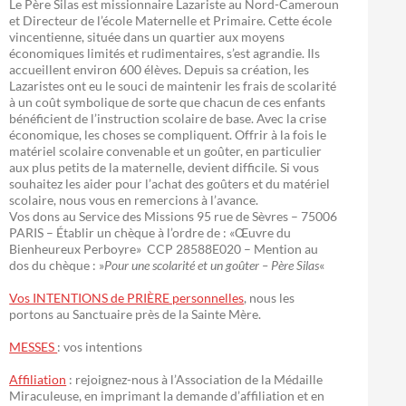
Le Père Silas est missionnaire Lazariste au Nord-Cameroun
et Directeur de l’école Maternelle et Primaire. Cette école
vincentienne, située dans un quartier aux moyens
économiques limités et rudimentaires, s’est agrandie. Ils
accueillent environ 600 élèves. Depuis sa création, les
Lazaristes ont eu le souci de maintenir les frais de scolarité
à un coût symbolique de sorte que chacun de ces enfants
bénéficient de l’instruction scolaire de base. Avec la crise
économique, les choses se compliquent. Offrir à la fois le
matériel scolaire convenable et un goûter, en particulier
aux plus petits de la maternelle, devient difficile. Si vous
souhaitez les aider pour l’achat des goûters et du matériel
scolaire, nous vous en remercions à l’avance.
Vos dons au Service des Missions 95 rue de Sèvres – 75006
PARIS – Établir un chèque à l’ordre de : «Œuvre du
Bienheureux Perboyre» CCP 28588E020 – Mention au
dos du chèque : »
Pour une scolarité et un goûter – Père Silas
«
Vos INTENTIONS de PRIÈRE personnelles
, nous les
portons au Sanctuaire près de la Sainte Mère.
MESSES
: vos intentions
Affiliation
: rejoignez-nous à l’Association de la Médaille
Miraculeuse, en imprimant la demande d’affiliation et en