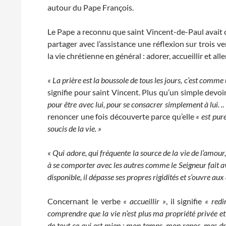
autour du Pape François.
Le Pape a reconnu que saint Vincent-de-Paul avait
partager avec l’assistance une réflexion sur trois v
la vie chrétienne en général : adorer, accueillir et aller
« La prière est la boussole de tous les jours, c’est comme
signifie pour saint Vincent. Plus qu’un simple devo
pour être avec lui, pour se consacrer simplement à lui. .
.
renoncer une fois découverte parce qu’elle
« est pur
soucis de la vie. »
« Qui adore, qui fréquente la source de la vie de l’amour
à se comporter avec les autres comme le Seigneur fait ave
disponible, il dépasse ses propres rigidités et s’ouvre aux 
Concernant le verbe
« accueillir »
, il signifie
« redi
comprendre que la vie n’est plus ma propriété privée et
de tout ce qui est mien : mon temps, mon repos, mes d