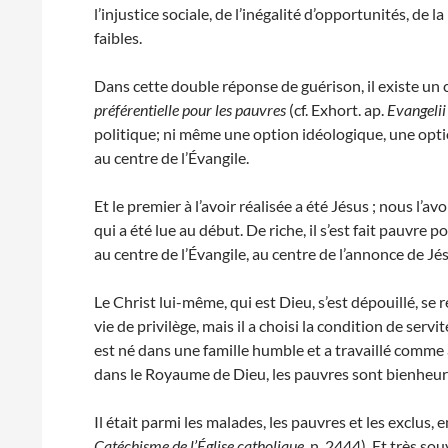
l’injustice sociale, de l’inégalité d’opportunités, de
faibles.
Dans cette double réponse de guérison, il existe un ch
préférentielle pour les pauvres
(cf. Exhort. ap.
Evangeli
politique; ni même une option idéologique, une optio
au centre de l’Évangile.
Et le premier à l’avoir réalisée a été Jésus ; nous l’
qui a été lue au début. De riche, il s’est fait pauvre p
au centre de l’Évangile, au centre de l’annonce de Jésu
Le Christ lui-même, qui est Dieu, s’est dépouillé, se
vie de privilège, mais il a choisi la condition de servit
est né dans une famille humble et a travaillé comme 
dans le Royaume de Dieu, les pauvres sont bienheureux
Il était parmi les malades, les pauvres et les exclus,
Catéchisme de l’
Église catholique
, n. 2444). Et très s