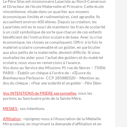
Le Père Silas est missionnaire Lazariste au Nord-Cameroun
et Directeur de l’école Maternelle et Primaire. Cette école
vincentienne, située dans un quartier aux moyens
économiques limités et rudimentaires, s’est agrandie. Ils
accueillent environ 600 élèves. Depuis sa création, les
Lazaristes ont eu le souci de maintenir les frais de scolarité
à un coût symbolique de sorte que chacun de ces enfants
bénéficient de l’instruction scolaire de base. Avec la crise
économique, les choses se compliquent. Offrir à la fois le
matériel scolaire convenable et un goûter, en particulier
aux plus petits de la maternelle, devient difficile. Si vous
souhaitez les aider pour l’achat des goûters et du matériel
scolaire, nous vous en remercions à l’avance.
Vos dons au Service des Missions 95 rue de Sèvres – 75006
PARIS – Établir un chèque à l’ordre de : «Œuvre du
Bienheureux Perboyre» CCP 28588E020 – Mention au
dos du chèque : »
Pour une scolarité et un goûter – Père Silas
«
Vos INTENTIONS de PRIÈRE personnelles
, nous les
portons au Sanctuaire près de la Sainte Mère.
MESSES
: vos intentions
Affiliation
: rejoignez-nous à l’Association de la Médaille
Miraculeuse, en imprimant la demande d’affiliation et en