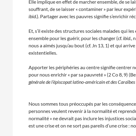
Elle implique en effet de marcher ensemble, de se lai
souffrant, de se laisser « contaminer » par leur expéri
ibid
.). Partager avec les pauvres signifie s’enrichir 
Et, s’il existe des structures sociales malades qui l
ensemble pour les guérir, pour les changer (cf.
i
b
id
., 
nous a aimés jusqu’au bout (cf. Jn 13, 1) et qui arriv
existentielles.
Apporter les périphéries au centre signifie centrer no
pour nous enrichir « par sa pauvreté » (2 Co 8, 9) (B
générale de l’épiscopat latino-américain et des Caraïbes
Nous sommes tous préoccupés par les conséquences
personnes veulent revenir à la normalité et reprendr
normalité » ne devrait pas inclure les injustices soc
est une crise et on ne sort pas pareils d’une crise : 