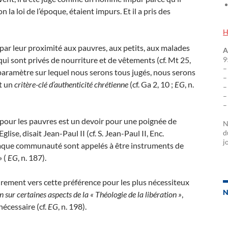
n la loi de l’époque, étaient impurs. Et il a pris des
H
 par leur proximité aux pauvres, aux petits, aux malades
A
 qui sont privés de nourriture et de vêtements (cf. Mt 25,
9
–
 paramètre sur lequel nous serons tous jugés, nous serons
–
st un
critère-clé d’authenticité chrétienne
(cf. Ga 2, 10 ;
EG
, n.
–
–
–
 pour les pauvres est un devoir pour une poignée de
N
lise, disait Jean-Paul II (cf. S. Jean-Paul II, Enc.
d
j
chaque communauté sont appelés à être instruments de
» (
EG
, n. 187).
irement vers cette préférence pour les plus nécessiteux
N
n sur certaines aspects de la « Théologie de la libération »
,
nécessaire (cf.
EG
, n. 198).