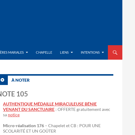
ALLER AU CON
IÈRES MARIALES
CHAPELLE
LIENS
INTENTIONS
À NOTER
NOTE 105
AUTHENTIQUE MÉDAILLE MIRACULEUSE BÉNIE
VENANT DU SANCTUAIRE
: OFFERTE gratuitement avec
sa
notice
Micro-réalisation 176
– Chapelet et CB : POUR UNE
SCOLARITÉ ET UN GOÛTER