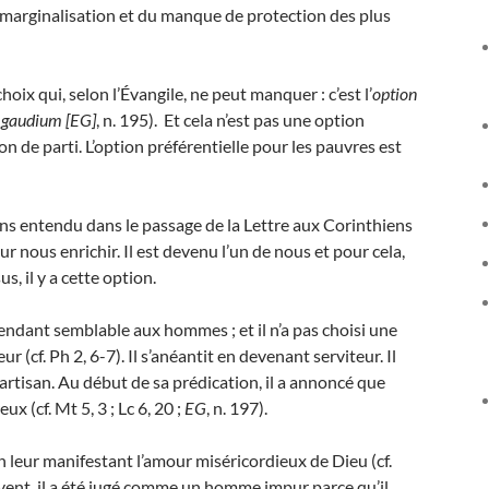
 la marginalisation et du manque de protection des plus
oix qui, selon l’Évangile, ne peut manquer : c’est l’
option
i
gaudium
[EG]
, n. 195). Et cela n’est pas une option
n de parti. L’option préférentielle pour les pauvres est
avons entendu dans le passage de la Lettre aux Corinthiens
our nous enrichir. Il est devenu l’un de nous et pour cela,
s, il y a cette option.
 rendant semblable aux hommes ; et il n’a pas choisi une
eur (cf. Ph 2, 6-7). Il s’anéantit en devenant serviteur. Il
artisan. Au début de sa prédication, il a annoncé que
 (cf. Mt 5, 3 ; Lc 6, 20 ;
EG
, n. 197).
 en leur manifestant l’amour miséricordieux de Dieu (cf.
ouvent, il a été jugé comme un homme impur parce qu’il