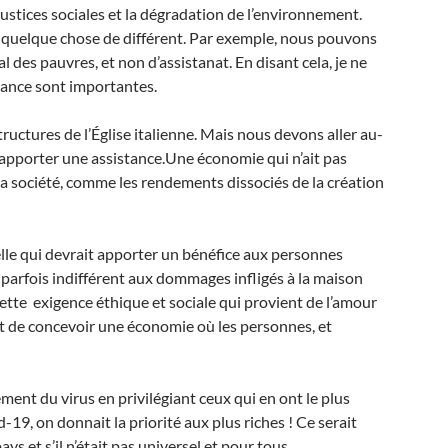
justices sociales et la dégradation de l’environnement.
 quelque chose de différent. Par exemple, nous pouvons
es pauvres, et non d’assistanat. En disant cela, je ne
tance sont importantes.
tructures de l’Église italienne. Mais nous devons aller au-
 apporter une assistance.Une économie qui n’ait pas
a société, comme les rendements dissociés de la création
celle qui devrait apporter un bénéfice aux personnes
e parfois indifférent aux dommages infligés à la maison
ette exigence éthique et sociale qui provient de l’amour
 et de concevoir une économie où les personnes, et
ment du virus en privilégiant ceux qui en ont le plus
id-19, on donnait la priorité aux plus riches ! Ce serait
ays et s’il n’était pas universel et pour tous.