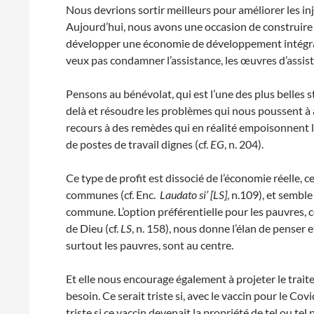
Nous devrions sortir meilleurs pour améliorer les in
Aujourd’hui, nous avons une occasion de construire
développer une économie de développement intégral d
veux pas condamner l’assistance, les œuvres d’assis
Pensons au bénévolat, qui est l’une des plus belles s
delà et résoudre les problèmes qui nous poussent à
recours à des remèdes qui en réalité empoisonnent l
de postes de travail dignes (cf.
EG
, n. 204).
Ce type de profit est dissocié de l’économie réelle, 
communes (cf. Enc.
Laudato si’ [LS]
, n.109), et sembl
commune. L’option préférentielle pour les pauvres, c
de Dieu (cf.
LS
, n. 158), nous donne l’élan de penser
surtout les pauvres, sont au centre.
Et elle nous encourage également à projeter le traite
besoin. Ce serait triste si, avec le vaccin pour le Cov
triste si ce vaccin devenait la propriété de tel ou tel p