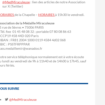
@MedMiraculeuse
: lien des articles de notre Association
sur X (Twitter)
ORAIRES
de la Chapelle –
HORAIRES
à 15h30 le vendredi.
ssociation de la Médaille Miraculeuse
5 rue de Sèvres • 75006 PARIS
 Tél. fixe 01 45 48 08 32 ; portable 07 80 08 86 63
 CCP19 458 44D 020 Paris
 IBAN : FR81 2004 1000 0119 4584 4d02 068
 BIC : PSSTFRPPPAR
 ass.medaillemir@wanadoo.fr
otre service téléphonique normalement est à votre écoute
u lundi au vendredi de 9h à 11h40 et de 14h00 à 17h45, sauf
ours fériés.
OUS SUIVRE
@MedMiraculeuse