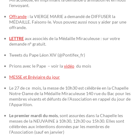
l’envoyant.
Offrande
: la VIERGE MARIE a demandé de DIFFUSER la
MÉDAILLE. Faisons-le. Vous pouvez aussi nous y aider par une
offrande.
LETTRE
aux associés de la Médaille Miraculeuse : sur votre
demande n° gratuit.
Tweets du Pape Léon XIV (@Pontifex_fr)
Prions avec le Pape – voir la
vidéo
du mois
MESSE et Bréviaire du jour
Le 27 de ce mois, la messe de 10h30 est célébrée en la Chapelle
Notre-Dame de la Médaille Miraculeuse 140 rue du Bac pour les
membres vivants et défunts de l’Association en rappel du jour de
l’Apparition.
Le premier mardi du mois
, sont assurées dans la Chapelle les
messes de la NEUVAINE à 10h30, 12h30 ou 15h30. Elles sont
célébrées aux intentions données par les membres de
l’Association (sauf en janvier)