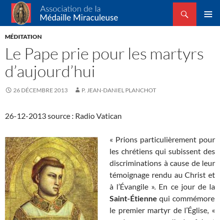
Recherche
Association de la Médaille Miraculeuse
ALLER
MENU
AU
MÉDITATION
PRINCI
CONTENU
Le Pape prie pour les martyrs
d’aujourd’hui
26 DÉCEMBRE 2013
P. JEAN-DANIEL PLANCHOT
26-12-2013 source : Radio Vatican
« Prions particulièrement pour
les chrétiens qui subissent des
discriminations à cause de leur
témoignage rendu au Christ et
à l’Évangile ». En ce jour de la
Saint-Étienne
qui commémore
le premier martyr de l’Église, «