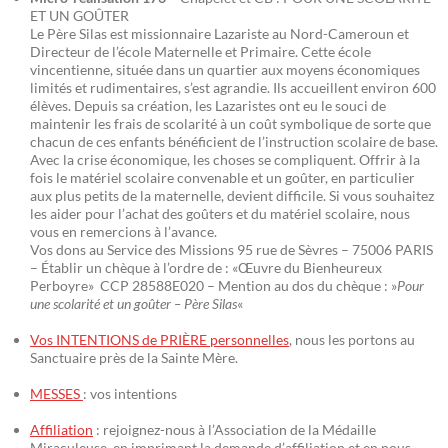
ET UN GOÛTER
Le Père Silas est missionnaire Lazariste au Nord-Cameroun et
Directeur de l’école Maternelle et Primaire. Cette école
vincentienne, située dans un quartier aux moyens économiques
limités et rudimentaires, s’est agrandie. Ils accueillent environ 600
élèves. Depuis sa création, les Lazaristes ont eu le souci de
maintenir les frais de scolarité à un coût symbolique de sorte que
chacun de ces enfants bénéficient de l’instruction scolaire de base.
Avec la crise économique, les choses se compliquent. Offrir à la
fois le matériel scolaire convenable et un goûter, en particulier
aux plus petits de la maternelle, devient difficile. Si vous souhaitez
les aider pour l’achat des goûters et du matériel scolaire, nous
vous en remercions à l’avance.
Vos dons au Service des Missions 95 rue de Sèvres – 75006 PARIS
– Établir un chèque à l’ordre de : «Œuvre du Bienheureux
Perboyre» CCP 28588E020 – Mention au dos du chèque : »
Pour
une scolarité et un goûter – Père Silas
«
Vos INTENTIONS de PRIÈRE personnelles
, nous les portons au
Sanctuaire près de la Sainte Mère.
MESSES
: vos intentions
Affiliation
: rejoignez-nous à l’Association de la Médaille
Miraculeuse, en imprimant la demande d’affiliation et en nous