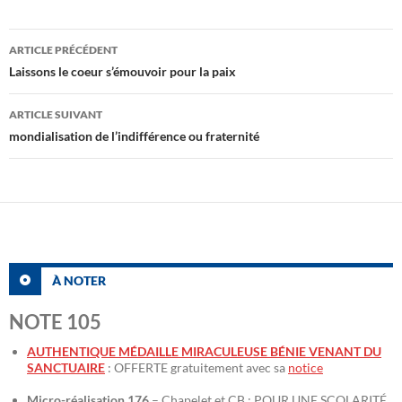
Navigation
ARTICLE PRÉCÉDENT
des
Laissons le coeur s’émouvoir pour la paix
articles
ARTICLE SUIVANT
mondialisation de l’indifférence ou fraternité
À NOTER
NOTE 105
AUTHENTIQUE MÉDAILLE MIRACULEUSE BÉNIE VENANT DU
SANCTUAIRE
: OFFERTE gratuitement avec sa
notice
Micro-réalisation 176
– Chapelet et CB : POUR UNE SCOLARITÉ