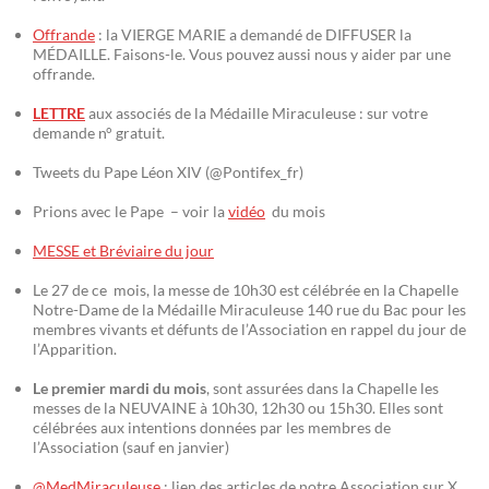
Offrande
: la VIERGE MARIE a demandé de DIFFUSER la
MÉDAILLE. Faisons-le. Vous pouvez aussi nous y aider par une
offrande.
LETTRE
aux associés de la Médaille Miraculeuse : sur votre
demande n° gratuit.
Tweets du Pape Léon XIV (@Pontifex_fr)
Prions avec le Pape – voir la
vidéo
du mois
MESSE et Bréviaire du jour
Le 27 de ce mois, la messe de 10h30 est célébrée en la Chapelle
Notre-Dame de la Médaille Miraculeuse 140 rue du Bac pour les
membres vivants et défunts de l’Association en rappel du jour de
l’Apparition.
Le premier mardi du mois
, sont assurées dans la Chapelle les
messes de la NEUVAINE à 10h30, 12h30 ou 15h30. Elles sont
célébrées aux intentions données par les membres de
l’Association (sauf en janvier)
@MedMiraculeuse
: lien des articles de notre Association sur X