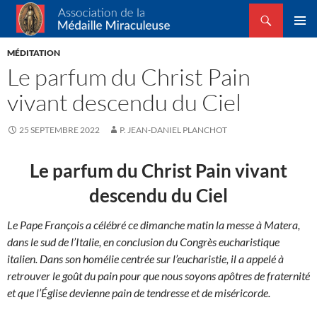
Recherche
Association de la Médaille Miraculeuse
ALLER
MENU
AU
MÉDITATION
PRINCI
CONTENU
Le parfum du Christ Pain
vivant descendu du Ciel
25 SEPTEMBRE 2022
P. JEAN-DANIEL PLANCHOT
Le parfum du Christ Pain vivant
descendu du Ciel
Le Pape François a célébré ce dimanche matin la messe à Matera,
dans le sud de l’Italie, en conclusion du Congrès eucharistique
italien. Dans son homélie centrée sur l’eucharistie, il a appelé à
retrouver le goût du pain pour que nous soyons apôtres de fraternité
et que l’Église devienne pain de tendresse et de miséricorde.