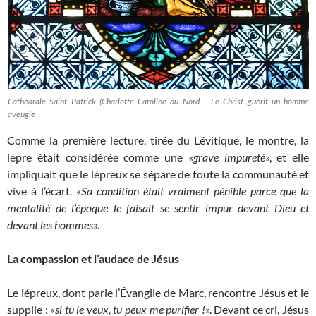
Cathédrale Saint Patrick (Charlotte Caroline du Nord – Le Christ guérit un homme
aveugle
Comme la première lecture, tirée du Lévitique, le montre, la
lèpre était considérée comme une «
grave impureté
», et elle
impliquait que le lépreux se sépare de toute la communauté et
vive à l’écart. «
Sa condition était vraiment pénible
parce que la
mentalité de l’époque le faisait se sentir impur devant Dieu et
devant les hommes
».
La compassion et l’audace de Jésus
Le lépreux, dont parle l’Évangile de Marc, rencontre Jésus et le
supplie : «
si tu le veux, tu peux me purifier !
». Devant ce cri, Jésus