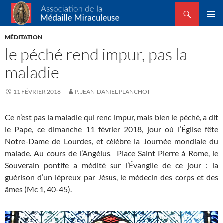
Recherche
Association de la Médaille Miraculeuse
ALLER
MENU
AU
MÉDITATION
PRINCI
CONTENU
le péché rend impur, pas la
maladie
11 FÉVRIER 2018
P. JEAN-DANIEL PLANCHOT
Ce n’est pas la maladie qui rend impur, mais bien le péché, a dit
le Pape, ce dimanche 11 février 2018, jour où l’Église fête
Notre-Dame de Lourdes, et célèbre la Journée mondiale du
malade. Au cours de l’Angélus, Place Saint Pierre à Rome, le
Souverain pontife a médité sur l’Évangile de ce jour : la
guérison d’un lépreux par Jésus, le médecin des corps et des
âmes (Mc 1, 40-45).