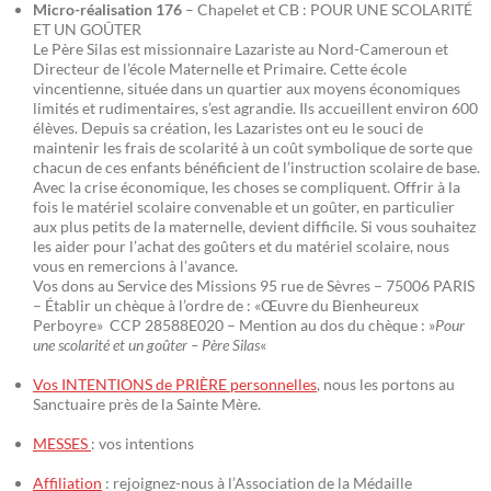
Micro-réalisation 176
– Chapelet et CB : POUR UNE SCOLARITÉ
ET UN GOÛTER
Le Père Silas est missionnaire Lazariste au Nord-Cameroun et
Directeur de l’école Maternelle et Primaire. Cette école
vincentienne, située dans un quartier aux moyens économiques
limités et rudimentaires, s’est agrandie. Ils accueillent environ 600
élèves. Depuis sa création, les Lazaristes ont eu le souci de
maintenir les frais de scolarité à un coût symbolique de sorte que
chacun de ces enfants bénéficient de l’instruction scolaire de base.
Avec la crise économique, les choses se compliquent. Offrir à la
fois le matériel scolaire convenable et un goûter, en particulier
aux plus petits de la maternelle, devient difficile. Si vous souhaitez
les aider pour l’achat des goûters et du matériel scolaire, nous
vous en remercions à l’avance.
Vos dons au Service des Missions 95 rue de Sèvres – 75006 PARIS
– Établir un chèque à l’ordre de : «Œuvre du Bienheureux
Perboyre» CCP 28588E020 – Mention au dos du chèque : »
Pour
une scolarité et un goûter – Père Silas
«
Vos INTENTIONS de PRIÈRE personnelles
, nous les portons au
Sanctuaire près de la Sainte Mère.
MESSES
: vos intentions
Affiliation
: rejoignez-nous à l’Association de la Médaille