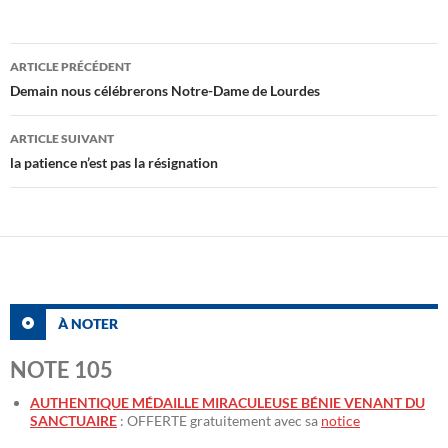
Navigation
ARTICLE PRÉCÉDENT
des
Demain nous célébrerons Notre-Dame de Lourdes
articles
ARTICLE SUIVANT
la patience n’est pas la résignation
À NOTER
NOTE 105
AUTHENTIQUE MÉDAILLE MIRACULEUSE BÉNIE VENANT DU
SANCTUAIRE
: OFFERTE gratuitement avec sa
notice