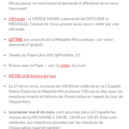
Miraculeuse, en imprimant la demande d’affiliation et en nous
l’envoyant.
Offrande
: la VIERGE MARIE a demandé de DIFFUSER la
MÉDAILLE. Faisons-le. Vous pouvez aussi nous y aider par une
offrande.
LETTRE
aux associés de la Médaille Miraculeuse : sur votre
demande n° gratuit.
Tweets du Pape Léon XIV (@Pontifex_fr)
Prions avec le Pape – voir la
vidéo
du mois
MESSE et Bréviaire du jour
Le 27 de ce mois, la messe de 10h30 est célébrée en la Chapelle
Notre-Dame de la Médaille Miraculeuse 140 rue du Bac pour les
membres vivants et défunts de l’Association en rappel du jour de
l’Apparition.
Le premier mardi du mois
, sont assurées dans la Chapelle les
messes de la NEUVAINE à 10h30, 12h30 ou 15h30. Elles sont
célébrées aux intentions données par les membres de
l’Association (sauf en janvier)