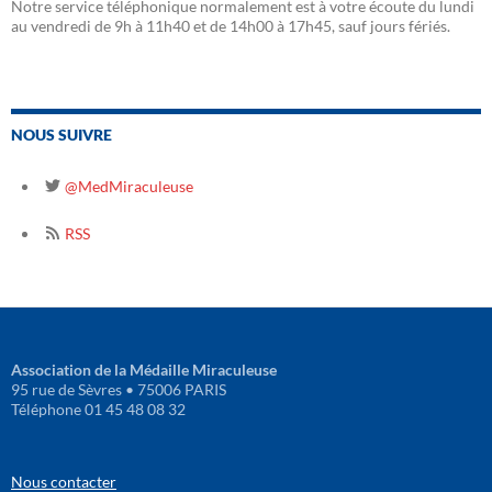
Notre service téléphonique normalement est à votre écoute du lundi
au vendredi de 9h à 11h40 et de 14h00 à 17h45, sauf jours fériés.
NOUS SUIVRE
@MedMiraculeuse
RSS
Association de la Médaille Miraculeuse
95 rue de Sèvres • 75006 PARIS
Téléphone 01 45 48 08 32
Nous contacter