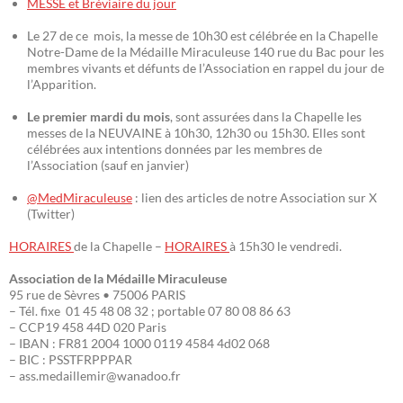
MESSE et Bréviaire du jour
Le 27 de ce mois, la messe de 10h30 est célébrée en la Chapelle
Notre-Dame de la Médaille Miraculeuse 140 rue du Bac pour les
membres vivants et défunts de l’Association en rappel du jour de
l’Apparition.
Le premier mardi du mois
, sont assurées dans la Chapelle les
messes de la NEUVAINE à 10h30, 12h30 ou 15h30. Elles sont
célébrées aux intentions données par les membres de
l’Association (sauf en janvier)
@MedMiraculeuse
: lien des articles de notre Association sur X
(Twitter)
HORAIRES
de la Chapelle –
HORAIRES
à 15h30 le vendredi.
Association de la Médaille Miraculeuse
95 rue de Sèvres • 75006 PARIS
– Tél. fixe 01 45 48 08 32 ; portable 07 80 08 86 63
– CCP19 458 44D 020 Paris
– IBAN : FR81 2004 1000 0119 4584 4d02 068
– BIC : PSSTFRPPPAR
– ass.medaillemir@wanadoo.fr