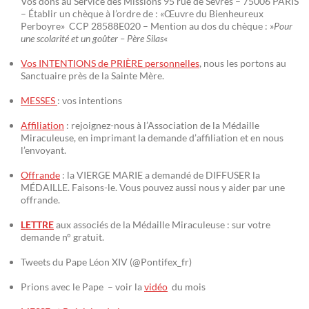
Vos dons au Service des Missions 95 rue de Sèvres – 75006 PARIS
– Établir un chèque à l’ordre de : «Œuvre du Bienheureux
Perboyre» CCP 28588E020 – Mention au dos du chèque : »
Pour
une scolarité et un goûter – Père Silas
«
Vos INTENTIONS de PRIÈRE personnelles
, nous les portons au
Sanctuaire près de la Sainte Mère.
MESSES
: vos intentions
Affiliation
: rejoignez-nous à l’Association de la Médaille
Miraculeuse, en imprimant la demande d’affiliation et en nous
l’envoyant.
Offrande
: la VIERGE MARIE a demandé de DIFFUSER la
MÉDAILLE. Faisons-le. Vous pouvez aussi nous y aider par une
offrande.
LETTRE
aux associés de la Médaille Miraculeuse : sur votre
demande n° gratuit.
Tweets du Pape Léon XIV (@Pontifex_fr)
Prions avec le Pape – voir la
vidéo
du mois