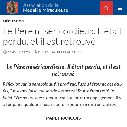
Recherche
Association de la Médaille Miraculeuse
ALLER
MENU
AU
MÉDITATION
PRINCI
CONTENU
Le Père miséricordieux. Il était
perdu, et il est retrouvé
16 AVRIL 2025
P. JEAN-DANIEL PLANCHOT
Le Père miséricordieux. Il était perdu, et il est
retrouvé
Réflexion sur la parabole du fils prodigue. Face à l’égoïsme des deux
fils, l’un ayant fui la maison de son père et l’autre étant resté, le
Saint-Père assure que «
l’amour est toujours un engagement, il y
a toujours quelque chose à perdre pour rencontrer l’autre
».
PAPE FRANÇOIS