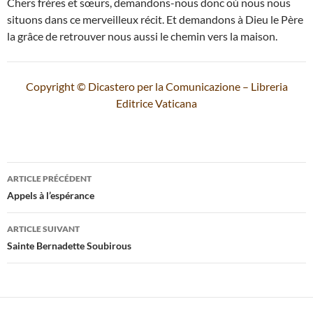
Chers frères et sœurs, demandons-nous donc où nous nous
situons dans ce merveilleux récit. Et demandons à Dieu le Père
la grâce de retrouver nous aussi le chemin vers la maison.
Copyright © Dicastero per la Comunicazione – Libreria
Editrice Vaticana
Navigation
ARTICLE PRÉCÉDENT
des
Appels à l’espérance
articles
ARTICLE SUIVANT
Sainte Bernadette Soubirous