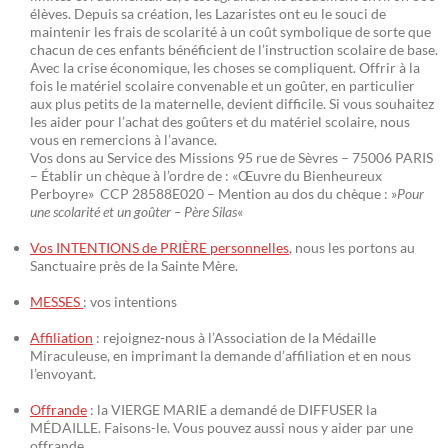
élèves. Depuis sa création, les Lazaristes ont eu le souci de
maintenir les frais de scolarité à un coût symbolique de sorte que
chacun de ces enfants bénéficient de l’instruction scolaire de base.
Avec la crise économique, les choses se compliquent. Offrir à la
fois le matériel scolaire convenable et un goûter, en particulier
aux plus petits de la maternelle, devient difficile. Si vous souhaitez
les aider pour l’achat des goûters et du matériel scolaire, nous
vous en remercions à l’avance.
Vos dons au Service des Missions 95 rue de Sèvres – 75006 PARIS
– Établir un chèque à l’ordre de : «Œuvre du Bienheureux
Perboyre» CCP 28588E020 – Mention au dos du chèque : »
Pour
une scolarité et un goûter – Père Silas
«
Vos INTENTIONS de PRIÈRE personnelles
, nous les portons au
Sanctuaire près de la Sainte Mère.
MESSES
: vos intentions
Affiliation
: rejoignez-nous à l’Association de la Médaille
Miraculeuse, en imprimant la demande d’affiliation et en nous
l’envoyant.
Offrande
: la VIERGE MARIE a demandé de DIFFUSER la
MÉDAILLE. Faisons-le. Vous pouvez aussi nous y aider par une
offrande.