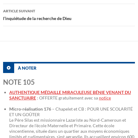
articles
ARTICLE SUIVANT
l’inquiétude de la recherche de Dieu
À NOTER
NOTE 105
AUTHENTIQUE MÉDAILLE MIRACULEUSE BÉNIE VENANT DU
SANCTUAIRE
: OFFERTE gratuitement avec sa
notice
Micro-réalisation 176
– Chapelet et CB : POUR UNE SCOLARITÉ
ET UN GOÛTER
Le Père Silas est missionnaire Lazariste au Nord-Cameroun et
Directeur de l’école Maternelle et Primaire. Cette école
vincentienne, située dans un quartier aux moyens économiques
limités et rudimentaires, s’est agrandie. Ils accueillent environ 600