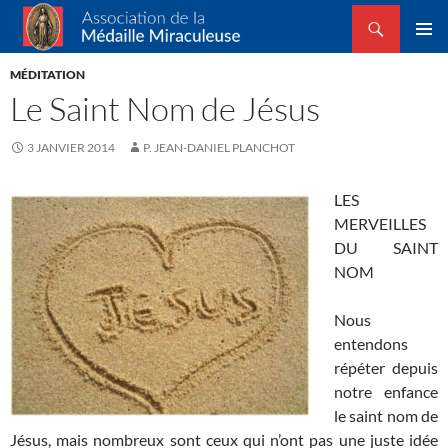
Recherche
Association de la Médaille Miraculeuse
ALLER
MENU
AU
MÉDITATION
PRINCI
CONTENU
Le Saint Nom de Jésus
3 JANVIER 2014
P. JEAN-DANIEL PLANCHOT
LES
MERVEILLES
DU SAINT
NOM
Nous
entendons
répéter depuis
notre enfance
le saint nom de
Jésus, mais nombreux sont ceux qui n’ont pas une juste idée