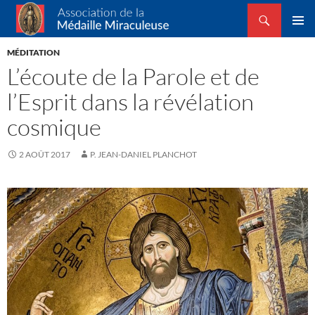
Recherche
Association de la Médaille Miraculeuse
ALLER
MENU
AU
MÉDITATION
PRINCI
CONTENU
L’écoute de la Parole et de
l’Esprit dans la révélation
cosmique
2 AOÛT 2017
P. JEAN-DANIEL PLANCHOT