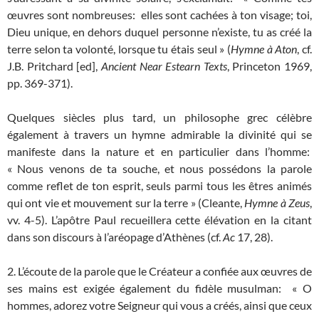
œuvres sont nombreuses: elles sont cachées à ton visage; toi,
Dieu unique, en dehors duquel personne n’existe, tu as créé la
terre selon ta volonté, lorsque tu étais seul » (
Hymne à Aton
, cf.
J.B. Pritchard [ed],
Ancient Near Estearn Texts
, Princeton 1969,
pp. 369-371).
Quelques siècles plus tard, un philosophe grec célèbre
également à travers un hymne admirable la divinité qui se
manifeste dans la nature et en particulier dans l’homme:
« Nous venons de ta souche, et nous possédons la parole
comme reflet de ton esprit, seuls parmi tous les êtres animés
qui ont vie et mouvement sur la terre » (Cleante,
Hymne à Zeus
,
vv. 4-5). L’apôtre Paul recueillera cette élévation en la citant
dans son discours à l’aréopage d’Athènes (cf.
Ac
17, 28).
2. L’écoute de la parole que le Créateur a confiée aux œuvres de
ses mains est exigée également du fidèle musulman: « O
hommes, adorez votre Seigneur qui vous a créés, ainsi que ceux