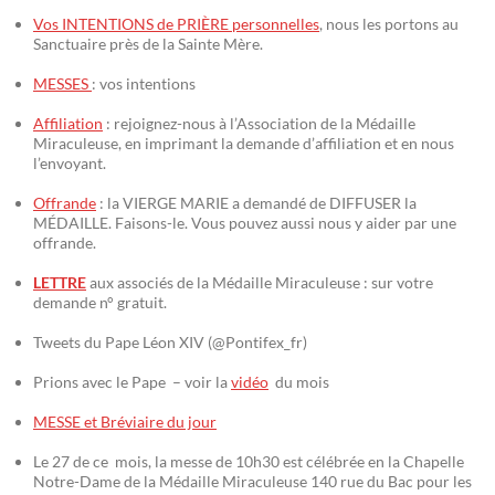
Vos INTENTIONS de PRIÈRE personnelles
, nous les portons au
Sanctuaire près de la Sainte Mère.
MESSES
: vos intentions
Affiliation
: rejoignez-nous à l’Association de la Médaille
Miraculeuse, en imprimant la demande d’affiliation et en nous
l’envoyant.
Offrande
: la VIERGE MARIE a demandé de DIFFUSER la
MÉDAILLE. Faisons-le. Vous pouvez aussi nous y aider par une
offrande.
LETTRE
aux associés de la Médaille Miraculeuse : sur votre
demande n° gratuit.
Tweets du Pape Léon XIV (@Pontifex_fr)
Prions avec le Pape – voir la
vidéo
du mois
MESSE et Bréviaire du jour
Le 27 de ce mois, la messe de 10h30 est célébrée en la Chapelle
Notre-Dame de la Médaille Miraculeuse 140 rue du Bac pour les