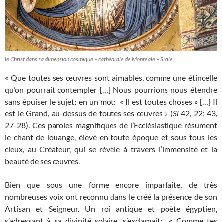
le Christ dans sa dimension cosmique – cathédrale de Monreale – Sicile
« Que toutes ses œuvres sont aimables, comme une étincelle
qu’on pourrait contempler […] Nous pourrions nous étendre
sans épuiser le sujet; en un mot: « Il est toutes choses » […} Il
est le Grand, au-dessus de toutes ses œuvres » (
Si
42, 22; 43,
27-28). Ces paroles magnifiques de l’Ecclésiastique résument
le chant de louange, élevé en toute époque et sous tous les
cieux, au Créateur, qui se révèle à travers l’immensité et la
beauté de ses œuvres.
Bien que sous une forme encore imparfaite, de très
nombreuses voix ont reconnu dans le créé la présence de son
Artisan et Seigneur. Un roi antique et poète égyptien,
s’adressant à sa divinité solaire, s’exclamait: « Comme tes