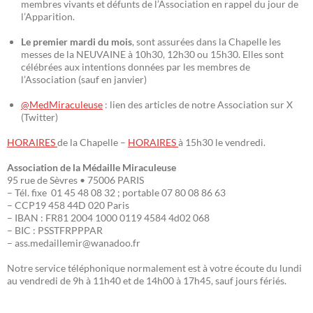
membres vivants et défunts de l’Association en rappel du jour de
l’Apparition.
Le premier mardi du mois
, sont assurées dans la Chapelle les
messes de la NEUVAINE à 10h30, 12h30 ou 15h30. Elles sont
célébrées aux intentions données par les membres de
l’Association (sauf en janvier)
@MedMiraculeuse
: lien des articles de notre Association sur X
(Twitter)
HORAIRES
de la Chapelle –
HORAIRES
à 15h30 le vendredi.
Association de la Médaille Miraculeuse
95 rue de Sèvres • 75006 PARIS
– Tél. fixe 01 45 48 08 32 ; portable 07 80 08 86 63
– CCP19 458 44D 020 Paris
– IBAN : FR81 2004 1000 0119 4584 4d02 068
– BIC : PSSTFRPPPAR
– ass.medaillemir@wanadoo.fr
Notre service téléphonique normalement est à votre écoute du lundi
au vendredi de 9h à 11h40 et de 14h00 à 17h45, sauf jours fériés.