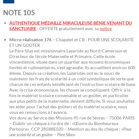
NOTE 105
AUTHENTIQUE MÉDAILLE MIRACULEUSE BÉNIE VENANT DU
SANCTUAIRE
: OFFERTE gratuitement avec sa
notice
Micro-réalisation 176
– Chapelet et CB : POUR UNE SCOLARITÉ
ET UN GOÛTER
Le Père Silas est missionnaire Lazariste au Nord-Cameroun et
Directeur de l’école Maternelle et Primaire. Cette école
vincentienne, située dans un quartier aux moyens économiques
limités et rudimentaires, s’est agrandie. Ils accueillent environ 600
élèves. Depuis sa création, les Lazaristes ont eu le souci de
maintenir les frais de scolarité à un coût symbolique de sorte que
chacun de ces enfants bénéficient de l’instruction scolaire de base.
Avec la crise économique, les choses se compliquent. Offrir à la
fois le matériel scolaire convenable et un goûter, en particulier
aux plus petits de la maternelle, devient difficile. Si vous souhaitez
les aider pour l’achat des goûters et du matériel scolaire, nous
vous en remercions à l’avance.
Vos dons au Service des Missions 95 rue de Sèvres – 75006 PARIS
– Établir un chèque à l’ordre de : «Œuvre du Bienheureux
Perboyre» CCP 28588E020 – Mention au dos du chèque : »
Pour
une scolarité et un goûter – Père Silas
«