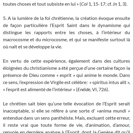
toutes choses et tout subsiste en lui » (
Col
1, 15-17; cf.
Jn
1, 3).
5. A la lumière de la foi chrétienne, la création évoque ensuite
de façon particulière l’Esprit Saint dans le dynamisme qui
distingue les rapports entre les choses, à l’intérieur du
macrocosme et du microcosme, et qui se manifeste surtout là
où naît et se développe la vie.
En vertu de cette expérience, également dans des cultures
éloignées du christianisme a été perçue d’une certaine façon la
présence de Dieu comme « esprit » qui anime le monde. Dans
ce sens, l’expression de Virgile est célèbre: « spiritus intus alit »,
« l’esprit est alimenté de l’intérieur » (
Enéide
, VI, 726).
Le chrétien sait bien qu’une telle évocation de l’Esprit serait
inacceptable, si elle se réfère à une sorte d' »anima mundi »
entendue dans un sens panthéiste. Mais, excluant cette erreur,
il reste vrai que toute forme de vie, d’animation, d’amour,
renvoie en dernière analyse à l’Esprit, dont la Genèse dit qu’il