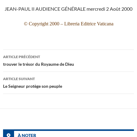
JEAN-PAUL II AUDIENCE GÉNÉRALE mercredi 2 Août 2000
© Copyright 2000 – Libreria Editrice Vaticana
Navigation
ARTICLE PRÉCÉDENT
des
trouver le trésor du Royaume de Dieu
articles
ARTICLE SUIVANT
Le Seigneur protège son peuple
À NOTER