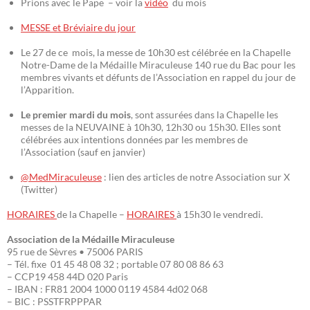
Prions avec le Pape – voir la
vidéo
du mois
MESSE et Bréviaire du jour
Le 27 de ce mois, la messe de 10h30 est célébrée en la Chapelle
Notre-Dame de la Médaille Miraculeuse 140 rue du Bac pour les
membres vivants et défunts de l’Association en rappel du jour de
l’Apparition.
Le premier mardi du mois
, sont assurées dans la Chapelle les
messes de la NEUVAINE à 10h30, 12h30 ou 15h30. Elles sont
célébrées aux intentions données par les membres de
l’Association (sauf en janvier)
@MedMiraculeuse
: lien des articles de notre Association sur X
(Twitter)
HORAIRES
de la Chapelle –
HORAIRES
à 15h30 le vendredi.
Association de la Médaille Miraculeuse
95 rue de Sèvres • 75006 PARIS
– Tél. fixe 01 45 48 08 32 ; portable 07 80 08 86 63
– CCP19 458 44D 020 Paris
– IBAN : FR81 2004 1000 0119 4584 4d02 068
– BIC : PSSTFRPPPAR