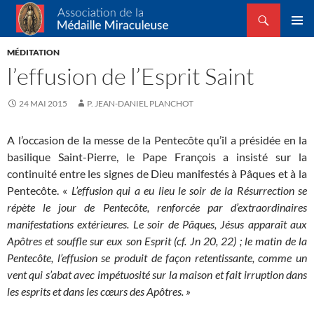
Recherche
Association de la Médaille Miraculeuse
ALLER
MENU
AU
MÉDITATION
PRINCI
CONTENU
l’effusion de l’Esprit Saint
24 MAI 2015
P. JEAN-DANIEL PLANCHOT
A l’occasion de la messe de la Pentecôte qu’il a présidée en la
basilique Saint-Pierre, le Pape François a insisté sur la
continuité entre les signes de Dieu manifestés à Pâques et à la
Pentecôte. «
L’effusion qui a eu lieu le soir de la Résurrection se
répète le jour de Pentecôte, renforcée par d’extraordinaires
manifestations extérieures. Le soir de Pâques, Jésus apparaît aux
Apôtres et souffle sur eux son Esprit (cf. Jn 20, 22) ; le matin de la
Pentecôte, l’effusion se produit de façon retentissante, comme un
vent qui s’abat avec impétuosité sur la maison et fait irruption dans
les esprits et dans les cœurs des Apôtres. »