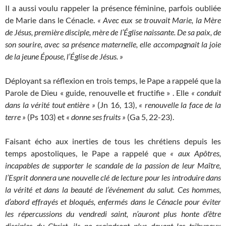
Il a aussi voulu rappeler la présence féminine, parfois oubliée
de Marie dans le Cénacle.
« Avec eux se trouvait Marie, la Mère
de Jésus, première disciple, mère de l’Église naissante. De sa paix, de
son sourire, avec sa présence maternelle, elle accompagnait la joie
de la jeune Épouse, l’Église de Jésus. »
Déployant sa réflexion en trois temps, le Pape a rappelé que la
Parole de Dieu « guide, renouvelle et fructifie » . Elle
« conduit
dans la vérité tout entière »
(Jn 16, 13),
« renouvelle la face de la
terre »
(Ps 103) et
« donne ses fruits »
(Ga 5, 22-23).
Faisant écho aux inerties de tous les chrétiens depuis les
temps apostoliques, le Pape a rappelé que
« aux Apôtres,
incapables de supporter le scandale de la passion de leur Maître,
l’Esprit donnera une nouvelle clé de lecture pour les introduire dans
la vérité et dans la beauté de l’événement du salut. Ces hommes,
d’abord effrayés et bloqués, enfermés dans le Cénacle pour éviter
les répercussions du vendredi saint, n’auront plus honte d’être
disciples du Christ, ils ne craindront plus devant les tribunaux