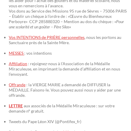
les aider pour l’achat des goûters et du matériel scolaire, nous
vous en remercions à l’avance.
Vos dons au Service des Missions 95 rue de Sèvres – 75006 PARIS
– Établir un chèque à l’ordre de : «Œuvre du Bienheureux
Perboyre» CCP 28588E020 – Mention au dos du chèque : »
Pour
une scolarité et un goûter – Père Silas
«
Vos INTENTIONS de PRIÈRE personnelles
, nous les portons au
Sanctuaire près de la Sainte Mère.
MESSES
: vos intentions
Affiliation
: rejoignez-nous à l’Association de la Médaille
Miraculeuse, en imprimant la demande d’affiliation et en nous
l’envoyant.
Offrande
: la VIERGE MARIE a demandé de DIFFUSER la
MÉDAILLE. Faisons-le. Vous pouvez aussi nous y aider par une
offrande.
LETTRE
aux associés de la Médaille Miraculeuse : sur votre
demande n° gratuit.
Tweets du Pape Léon XIV (@Pontifex_fr)