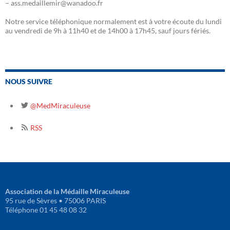
– ass.medaillemir@wanadoo.fr
Notre service téléphonique normalement est à votre écoute du lundi
au vendredi de 9h à 11h40 et de 14h00 à 17h45, sauf jours fériés.
NOUS SUIVRE
@MedMiraculeuse
RSS
Association de la Médaille Miraculeuse
95 rue de Sèvres • 75006 PARIS
Téléphone 01 45 48 08 32