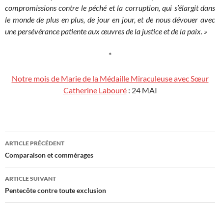
compromissions contre le péché et la corruption, qui s’élargit dans
le monde de plus en plus, de jour en jour, et de nous dévouer avec
une persévérance patiente aux œuvres de la justice et de la paix. »
*
Notre mois de Marie de la Médaille Miraculeuse avec Sœur
Catherine Labouré
: 24 MAI
Navigation
ARTICLE PRÉCÉDENT
des
Comparaison et commérages
articles
ARTICLE SUIVANT
Pentecôte contre toute exclusion