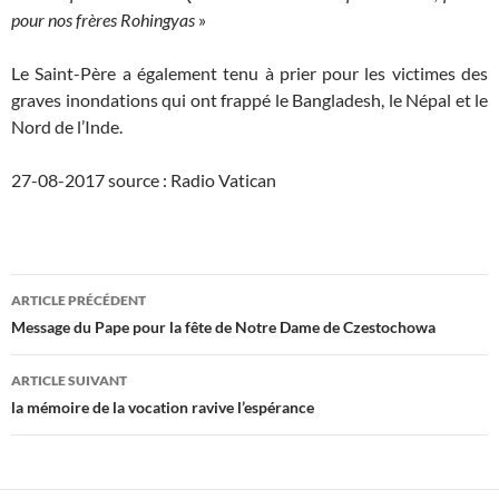
pour nos frères Rohingyas
»
Le Saint-Père a également tenu à prier pour les victimes des
graves inondations qui ont frappé le Bangladesh, le Népal et le
Nord de l’Inde.
27-08-2017 source : Radio Vatican
Navigation
ARTICLE PRÉCÉDENT
des
Message du Pape pour la fête de Notre Dame de Czestochowa
articles
ARTICLE SUIVANT
la mémoire de la vocation ravive l’espérance