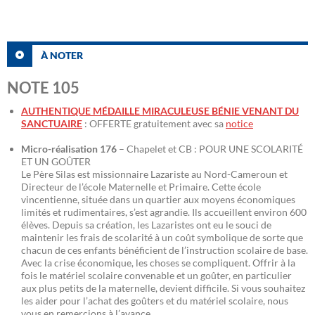
À NOTER
NOTE 105
AUTHENTIQUE MÉDAILLE MIRACULEUSE BÉNIE VENANT DU
SANCTUAIRE
: OFFERTE gratuitement avec sa
notice
Micro-réalisation 176
– Chapelet et CB : POUR UNE SCOLARITÉ
ET UN GOÛTER
Le Père Silas est missionnaire Lazariste au Nord-Cameroun et
Directeur de l’école Maternelle et Primaire. Cette école
vincentienne, située dans un quartier aux moyens économiques
limités et rudimentaires, s’est agrandie. Ils accueillent environ 600
élèves. Depuis sa création, les Lazaristes ont eu le souci de
maintenir les frais de scolarité à un coût symbolique de sorte que
chacun de ces enfants bénéficient de l’instruction scolaire de base.
Avec la crise économique, les choses se compliquent. Offrir à la
fois le matériel scolaire convenable et un goûter, en particulier
aux plus petits de la maternelle, devient difficile. Si vous souhaitez
les aider pour l’achat des goûters et du matériel scolaire, nous
vous en remercions à l’avance.