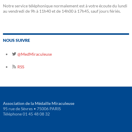
Notre service téléphonique normalement est à votre écoute du lundi
au vendredi de 9h à 11h40 et de 14h00 à 17h45, sauf jours fériés.
NOUS SUIVRE
@MedMiraculeuse
RSS
Association de la Médaille Miraculeuse
95 rue de Sèvres • 75006 PARIS
Téléphone 01 45 48 08 32