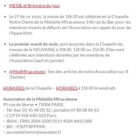
MESSE et Bréviaire du jour
Le 27 de ce mois, la messe de 10h30 est célébrée en la Chapelle
Notre-Dame de la Médaille Miraculeuse 140 rue du Bac pour les
membres vivants et défunts de l’Association en rappel du jour de
l’Apparition.
Le premier mardi du mois
, sont assurées dans la Chapelle les
messes de la NEUVAINE à 10h30, 12h30 ou 15h30. Elles sont
célébrées aux intentions données par les membres de
l’Association (sauf en janvier)
@MedMiraculeuse
: lien des articles de notre Association sur X
(Twitter)
HORAIRES
de la Chapelle –
HORAIRES
à 15h30 le vendredi.
Association de la Médaille Miraculeuse
95 rue de Sèvres • 75006 PARIS
– Tél. fixe 01 45 48 08 32 ; portable 07 80 08 86 63
– CCP19 458 44D 020 Paris
– IBAN : FR81 2004 1000 0119 4584 4d02 068
– BIC : PSSTFRPPPAR
– ass.medaillemir@wanadoo.fr