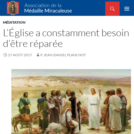
Recherche
Association de la Médaille Miraculeuse
ALLER
MENU
AU
MÉDITATION
PRINCI
CONTENU
L’Église a constamment besoin
d’être réparée
27 AOÛT 2017
P. JEAN-DANIEL PLANCHOT