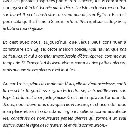
Avec ces paroles, inspirées par le Père céleste, Jésus comprend
que, «
grâce à la foi donnée par le Père, il existe un fondement solide
sur lequel Il peut construire sa communauté, son Église.
» Et c’est
pour cela qu’Il affirme à Simon : «
Tu es Pierre, et sur cette pierre,
je bâtirai mon Église.
»
Et c’est avec nous, aujourd’hui, que Jésus veut continuer à
construire son Église, cette maison solide, «
qui ne manque pas
de fissures, et qui a constamment besoin d’être réparée, comme aux
temps de St François d’Assise»
. «
Nous sommes des petites pierres,
mais aucune de ces pierres n’est inutile.
»
Au contraire, «
dans les mains de Jésus, elle devient précieuse, car Il
la recueille, la garde avec grande tendresse, la travaille avec son
Esprit, et la met à sa juste place.
» C’est ainsi qu’avec l’amour de
Jésus, nous devenons des «
pierres vivantes
», et chacun de nous
a sa place et sa mission dans l’Église : «
elle est communauté de
vie, constituée de nombreuses petites pierres qui forment un seul
édifice, dans le signe de la fraternité et de la communion.
»