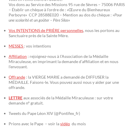
Vos dons au Service des Missions 95 rue de Sèvres – 75006 PARIS
– Établir un chèque à l’ordre de : «Œuvre du Bienheureux
Perboyre» CCP 28588E020 – Mention au dos du chèque : »
Pour
une scolarité et un goûter – Père Silas
«
Vos INTENTIONS de PRIÈRE personnelles
, nous les portons au
Sanctuaire près de la Sainte Mère.
MESSES
: vos intentions
Affiliation
: rejoignez-nous à l’Association de la Médaille
Miraculeuse, en imprimant la demande d’affiliation et en nous
l’envoyant.
Offrande
: la VIERGE MARIE a demandé de DIFFUSER la
MÉDAILLE. Faisons-le. Vous pouvez aussi nous y aider par une
offrande.
LETTRE
aux associés de la Médaille Miraculeuse : sur votre
demande n° gratuit.
Tweets du Pape Léon XIV (@Pontifex_fr)
Prions avec le Pape – voir la
vidéo
du mois