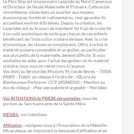
Le Père Silas est missionnaire Lazariste au Nord-Cameroun
et Directeur de l’école Maternelle et Primaire. Cette école
vincentienne, située dans un quartier aux moyens
économiques limités et rudimentaires, s’est agrandie. Ils
accueillent environ 600 élèves. Depuis sa création, les
Lazaristes ont eu le souci de maintenir les frais de scolarité
à un coût symbolique de sorte que chacun de ces enfants
bénéficient de l’instruction scolaire de base. Avec la crise
économique, les choses se compliquent. Offrir à la fois le
matériel scolaire convenable et un goûter, en particulier
aux plus petits de la maternelle, devient difficile. Si vous
souhaitez les aider pour l’achat des goûters et du matériel
scolaire, nous vous en remercions à l’avance.
Vos dons au Service des Missions 95 rue de Sèvres – 75006
PARIS – Établir un chèque à l’ordre de : «Œuvre du
Bienheureux Perboyre» CCP 28588E020 – Mention au
dos du chèque : »
Pour une scolarité et un goûter – Père Silas
«
Vos INTENTIONS de PRIÈRE personnelles
, nous les
portons au Sanctuaire près de la Sainte Mère.
MESSES
: vos intentions
Affiliation
: rejoignez-nous à l’Association de la Médaille
Miraculeuse, en imprimant la demande d’affiliation et en