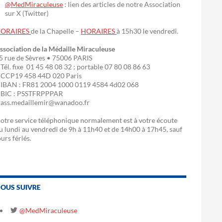
@MedMiraculeuse
: lien des articles de notre Association
sur X (Twitter)
ORAIRES
de la Chapelle –
HORAIRES
à 15h30 le vendredi.
ssociation de la Médaille Miraculeuse
5 rue de Sèvres • 75006 PARIS
 Tél. fixe 01 45 48 08 32 ; portable 07 80 08 86 63
 CCP19 458 44D 020 Paris
 IBAN : FR81 2004 1000 0119 4584 4d02 068
 BIC : PSSTFRPPPAR
 ass.medaillemir@wanadoo.fr
otre service téléphonique normalement est à votre écoute
u lundi au vendredi de 9h à 11h40 et de 14h00 à 17h45, sauf
ours fériés.
OUS SUIVRE
@MedMiraculeuse