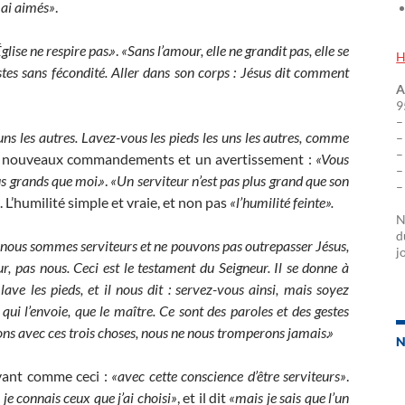
 ai aimés»
.
glise ne respire pas.»
.
«Sans l’amour, elle ne grandit pas, elle se
H
stes sans fécondité. Aller dans son corps : Jésus dit comment
A
9
–
uns les autres. Lavez-vous les pieds les uns les autres, comme
–
–
ux nouveaux commandements et un avertissement :
«Vous
–
us grands que moi.»
.
«Un serviteur n’est pas plus grand que son
–
»
. L’humilité simple et vraie, et non pas
«l’humilité feinte».
N
d
ue nous sommes serviteurs et ne pouvons pas outrepasser Jésus,
j
eur, pas nous. Ceci est le testament du Seigneur. Il se donne à
 lave les pieds, et il nous dit : servez-vous ainsi, mais soyez
 qui l’envoie, que le maître. Ce sont des paroles et des gestes
çons avec ces trois choses, nous ne nous tromperons jamais.»
N
avant comme ceci :
«avec cette conscience d’être serviteurs»
.
 je connais ceux que j’ai choisi»
, et il dit
«mais je sais que l’un