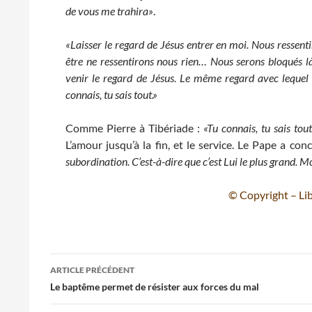
de vous me trahira»
.
«Laisser le regard de Jésus entrer en moi. Nous ressent
être ne ressentirons nous rien… Nous serons bloqués là,
venir le regard de Jésus. Le même regard avec lequel il
connais, tu sais tout.»
Comme Pierre à Tibériade :
«Tu connais, tu sais tou
L’amour jusqu’à la fin, et le service. Le Pape a con
subordination. C’est-à-dire que c’est Lui le plus grand. Mo
© Copyright – Lib
Navigation
ARTICLE PRÉCÉDENT
des
Le baptême permet de résister aux forces du mal