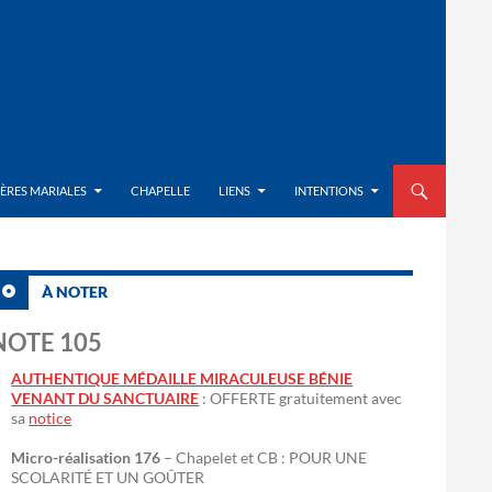
ALLER AU CON
IÈRES MARIALES
CHAPELLE
LIENS
INTENTIONS
À NOTER
NOTE 105
AUTHENTIQUE MÉDAILLE MIRACULEUSE BÉNIE
VENANT DU SANCTUAIRE
: OFFERTE gratuitement avec
sa
notice
Micro-réalisation 176
– Chapelet et CB : POUR UNE
SCOLARITÉ ET UN GOÛTER