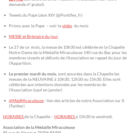
demande n° gratuit.
Tweets du Pape Léon XIV (@Pontifex_fr)
Prions avec le Pape – voir la
vidéo
du mois
MESSE et Bréviaire du jour
Le 27 de ce mois, la messe de 10h30 est célébrée en la Chapelle
Notre-Dame de la Médaille Miraculeuse 140 rue du Bac pour les
membres vivants et défunts de l’Association en rappel du jour de
l’Apparition.
Le premier mardi du mois
, sont assurées dans la Chapelle les
messes de la NEUVAINE à 10h30, 12h30 ou 15h30. Elles sont
célébrées aux intentions données par les membres de
l’Association (sauf en janvier)
@MedMiraculeuse
: lien des articles de notre Association sur X
(Twitter)
HORAIRES
de la Chapelle –
HORAIRES
à 15h30 le vendredi.
Association de la Médaille Miraculeuse
95 rue de Sèvres • 75006 PARIS