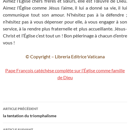
Aimez l’Église chers frères et sœurs, elle est l’œuvre de Dieu.
Aimez l’Église comme Jésus l’aime, il lui a donné sa vie, il lui
communique tout son amour. N’hésitez pas à la défendre ;
n’hésitez pas à vous dépenser pour elle, à vous engager à son
service, à la rendre plus fraternelle et plus accueillante. Jésus-
Christ et l’Église c’est tout un ! Bon pèlerinage à chacun d’entre
vous !
© Copyright – Libreria Editrice Vaticana
Pape François catéchèse complète sur l’Église comme famille
de Dieu
Navigation
ARTICLE PRÉCÉDENT
des
la tentation du triomphalisme
articles
ARTICLE SUIVANT