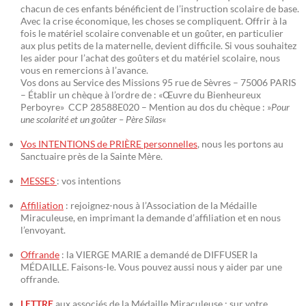
chacun de ces enfants bénéficient de l’instruction scolaire de base.
Avec la crise économique, les choses se compliquent. Offrir à la
fois le matériel scolaire convenable et un goûter, en particulier
aux plus petits de la maternelle, devient difficile. Si vous souhaitez
les aider pour l’achat des goûters et du matériel scolaire, nous
vous en remercions à l’avance.
Vos dons au Service des Missions 95 rue de Sèvres – 75006 PARIS
– Établir un chèque à l’ordre de : «Œuvre du Bienheureux
Perboyre» CCP 28588E020 – Mention au dos du chèque : »
Pour
une scolarité et un goûter – Père Silas
«
Vos INTENTIONS de PRIÈRE personnelles
, nous les portons au
Sanctuaire près de la Sainte Mère.
MESSES
: vos intentions
Affiliation
: rejoignez-nous à l’Association de la Médaille
Miraculeuse, en imprimant la demande d’affiliation et en nous
l’envoyant.
Offrande
: la VIERGE MARIE a demandé de DIFFUSER la
MÉDAILLE. Faisons-le. Vous pouvez aussi nous y aider par une
offrande.
LETTRE
aux associés de la Médaille Miraculeuse : sur votre