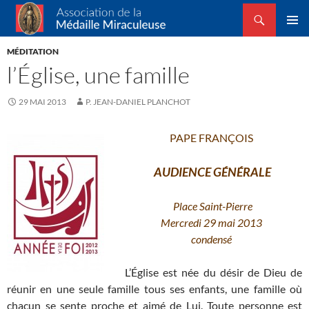
Recherche
Association de la Médaille Miraculeuse
ALLER
MENU
AU
MÉDITATION
PRINCI
CONTENU
l’Église, une famille
29 MAI 2013
P. JEAN-DANIEL PLANCHOT
PAPE FRANÇOIS
AUDIENCE GÉNÉRALE
Place Saint-Pierre
Mercredi 29 mai 2013
condensé
L’Église est née du désir de Dieu de
réunir en une seule famille tous ses enfants, une famille où
chacun se sente proche et aimé de Lui. Toute personne est