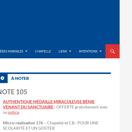
ALLER AU CON
IÈRES MARIALES
CHAPELLE
LIENS
INTENTIONS
À NOTER
NOTE 105
AUTHENTIQUE MÉDAILLE MIRACULEUSE BÉNIE
VENANT DU SANCTUAIRE
: OFFERTE gratuitement avec
sa
notice
Micro-réalisation 176
– Chapelet et CB : POUR UNE
SCOLARITÉ ET UN GOÛTER