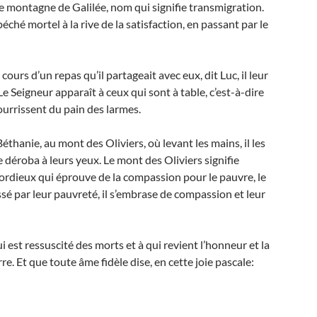
ne montagne de Galilée, nom qui signifie transmigration.
ché mortel à la rive de la satisfaction, en passant par le
urs d’un repas qu’il partageait avec eux, dit Luc, il leur
Le Seigneur apparaît à ceux qui sont à table, c’est-à-dire
ourrissent du pain des larmes.
Béthanie, au mont des Oliviers, où levant les mains, il les
le déroba à leurs yeux. Le mont des Oliviers signifie
ordieux qui éprouve de la compassion pour le pauvre, le
lessé par leur pauvreté, il s’embrase de compassion et leur
est ressuscité des morts et à qui revient l’honneur et la
erre. Et que toute âme fidèle dise, en cette joie pascale: