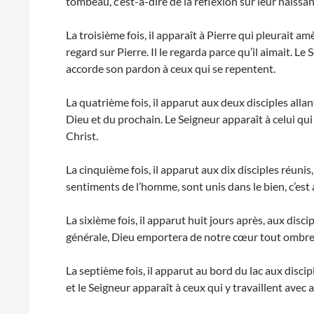
tombeau, c’est-à-dire de la réflexion sur leur naissan
La troisième fois, il apparaît à Pierre qui pleurait am
regard sur Pierre. Il le regarda parce qu’il aimait. L
accorde son pardon à ceux qui se repentent.
La quatrième fois, il apparut aux deux disciples all
Dieu et du prochain. Le Seigneur apparaît à celui qui
Christ.
La cinquième fois, il apparut aux dix disciples réunis,
sentiments de l’homme, sont unis dans le bien, c’est al
La sixième fois, il apparut huit jours après, aux disc
générale, Dieu emportera de notre cœur tout ombre d
La septième fois, il apparut au bord du lac aux discip
et le Seigneur apparaît à ceux qui y travaillent avec a