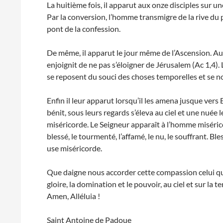
La huitième fois, il apparut aux onze disciples sur u
Par la conversion, l’homme transmigre de la rive du pé
pont de la confession.
De même, il apparut le jour même de l’Ascension. Au co
enjoignit de ne pas s’éloigner de Jérusalem (Ac 1,4). 
se reposent du souci des choses temporelles et se n
Enfin il leur apparut lorsqu’il les amena jusque vers 
bénit, sous leurs regards s’éleva au ciel et une nuée 
miséricorde. Le Seigneur apparaît à l’homme miséric
blessé, le tourmenté, l’affamé, le nu, le souffrant. B
use miséricorde.
Que daigne nous accorder cette compassion celui qui 
gloire, la domination et le pouvoir, au ciel et sur la t
Amen, Alléluia !
Saint Antoine de Padoue