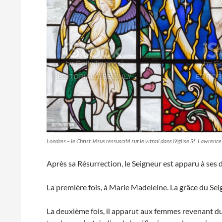
Londres – le Christ Jésus ressuscité sur le vitrail dans l’église St. Lawre
Après sa Résurrection, le Seigneur est apparu à ses di
La première fois, à Marie Madeleine. La grâce du Sei
La deuxième fois, il apparut aux femmes revenant d