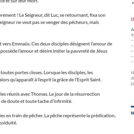
ce et sur leur mort.
èrement ! Le Seigneur, dit Luc, se retournant, fixa son
H
e Seigneur ne veut pas se venger des pécheurs, mais
A
9
–
ant vers Emmaüs. Ces deux disciples désignent l’amour de
–
 possède l’amour et désire imiter la pauvreté de Jésus
–
–
–
 toutes portes closes. Lorsque les disciples, les
N
d
ors qu’apparaît à l’esprit la grâce de l’Esprit Saint.
j
iples réunis avec Thomas. Le jour de la résurrection
e doute et toute tache d’infirmité.
N
les en train de pêcher. La pêche représente la prédication,
ssiduité.