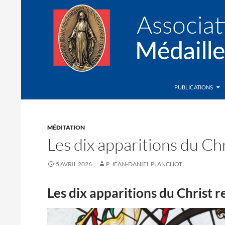
Recherche
Association de la Médaille Miraculeuse
PUBLICATIONS
MÉDITATION
Les dix apparitions du Chr
5 AVRIL 2026
P. JEAN-DANIEL PLANCHOT
Les dix apparitions du Christ r