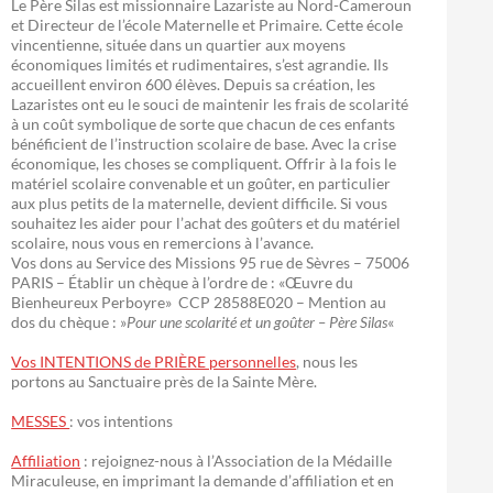
Le Père Silas est missionnaire Lazariste au Nord-Cameroun
et Directeur de l’école Maternelle et Primaire. Cette école
vincentienne, située dans un quartier aux moyens
économiques limités et rudimentaires, s’est agrandie. Ils
accueillent environ 600 élèves. Depuis sa création, les
Lazaristes ont eu le souci de maintenir les frais de scolarité
à un coût symbolique de sorte que chacun de ces enfants
bénéficient de l’instruction scolaire de base. Avec la crise
économique, les choses se compliquent. Offrir à la fois le
matériel scolaire convenable et un goûter, en particulier
aux plus petits de la maternelle, devient difficile. Si vous
souhaitez les aider pour l’achat des goûters et du matériel
scolaire, nous vous en remercions à l’avance.
Vos dons au Service des Missions 95 rue de Sèvres – 75006
PARIS – Établir un chèque à l’ordre de : «Œuvre du
Bienheureux Perboyre» CCP 28588E020 – Mention au
dos du chèque : »
Pour une scolarité et un goûter – Père Silas
«
Vos INTENTIONS de PRIÈRE personnelles
, nous les
portons au Sanctuaire près de la Sainte Mère.
MESSES
: vos intentions
Affiliation
: rejoignez-nous à l’Association de la Médaille
Miraculeuse, en imprimant la demande d’affiliation et en