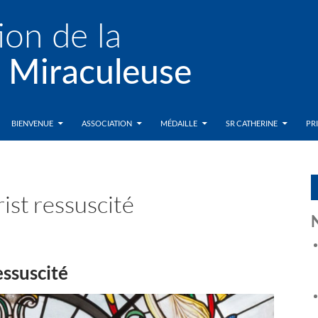
BIENVENUE
ASSOCIATION
MÉDAILLE
SR CATHERINE
PR
ist ressuscité
essuscité