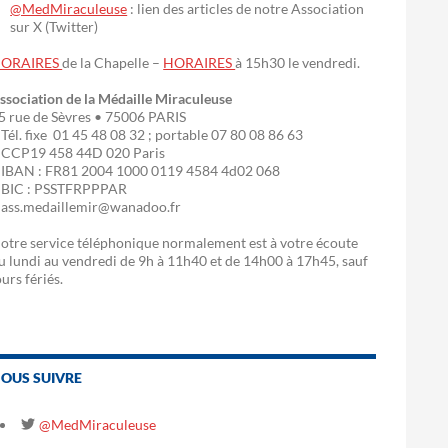
@MedMiraculeuse
: lien des articles de notre Association
sur X (Twitter)
ORAIRES
de la Chapelle –
HORAIRES
à 15h30 le vendredi.
ssociation de la Médaille Miraculeuse
5 rue de Sèvres • 75006 PARIS
 Tél. fixe 01 45 48 08 32 ; portable 07 80 08 86 63
 CCP19 458 44D 020 Paris
 IBAN : FR81 2004 1000 0119 4584 4d02 068
 BIC : PSSTFRPPPAR
 ass.medaillemir@wanadoo.fr
otre service téléphonique normalement est à votre écoute
u lundi au vendredi de 9h à 11h40 et de 14h00 à 17h45, sauf
ours fériés.
OUS SUIVRE
@MedMiraculeuse