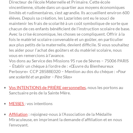
Directeur de l’école Maternelle et Primaire. Cette école
vincentienne, située dans un quartier aux moyens économiques
limités et rudimentaires, s’est agrandie. Ils accueillent environ 600
élèves. Depuis sa création, les Lazaristes ont eu le souci de
maintenir les frais de scolarité à un coût symbolique de sorte que
chacun de ces enfants bénéficient de l’instruction scolaire de base.
Avec la crise économique, les choses se compliquent. Offrir à la
fois le matériel scolaire convenable et un goûter, en particulier
aux plus petits de la maternelle, devient difficile. Si vous souhaitez
les aider pour l’achat des goûters et du matériel scolaire, nous
vous en remercions à l’avance.
Vos dons au Service des Missions 95 rue de Sèvres – 75006 PARIS
– Établir un chèque à l’ordre de : «Œuvre du Bienheureux
Perboyre» CCP 28588E020 – Mention au dos du chèque : »
Pour
une scolarité et un goûter – Père Silas
«
Vos INTENTIONS de PRIÈRE personnelles
, nous les portons au
Sanctuaire près de la Sainte Mère.
MESSES
: vos intentions
Affiliation
: rejoignez-nous à l’Association de la Médaille
Miraculeuse, en imprimant la demande d’affiliation et en nous
l’envoyant.