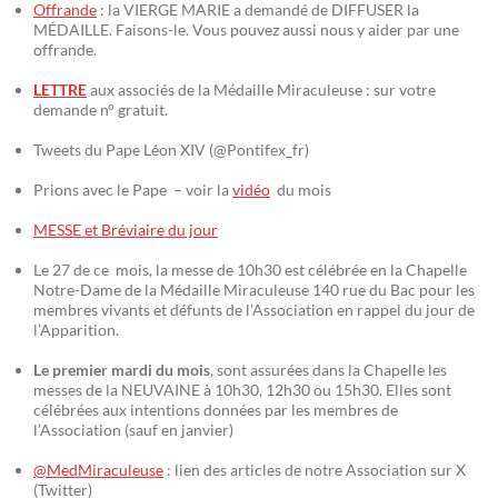
Offrande
: la VIERGE MARIE a demandé de DIFFUSER la
MÉDAILLE. Faisons-le. Vous pouvez aussi nous y aider par une
offrande.
LETTRE
aux associés de la Médaille Miraculeuse : sur votre
demande n° gratuit.
Tweets du Pape Léon XIV (@Pontifex_fr)
Prions avec le Pape – voir la
vidéo
du mois
MESSE et Bréviaire du jour
Le 27 de ce mois, la messe de 10h30 est célébrée en la Chapelle
Notre-Dame de la Médaille Miraculeuse 140 rue du Bac pour les
membres vivants et défunts de l’Association en rappel du jour de
l’Apparition.
Le premier mardi du mois
, sont assurées dans la Chapelle les
messes de la NEUVAINE à 10h30, 12h30 ou 15h30. Elles sont
célébrées aux intentions données par les membres de
l’Association (sauf en janvier)
@MedMiraculeuse
: lien des articles de notre Association sur X
(Twitter)