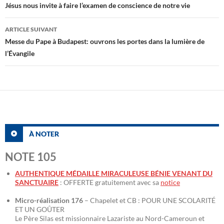
des
Jésus nous invite à faire l’examen de conscience de notre vie
articles
ARTICLE SUIVANT
Messe du Pape à Budapest: ouvrons les portes dans la lumière de
l’Évangile
À NOTER
NOTE 105
AUTHENTIQUE MÉDAILLE MIRACULEUSE BÉNIE VENANT DU
SANCTUAIRE
: OFFERTE gratuitement avec sa
notice
Micro-réalisation 176
– Chapelet et CB : POUR UNE SCOLARITÉ
ET UN GOÛTER
Le Père Silas est missionnaire Lazariste au Nord-Cameroun et