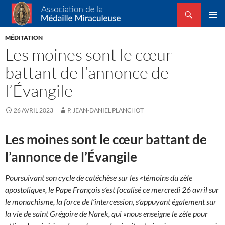
Recherche
Association de la Médaille Miraculeuse
ALLER
MENU
AU
MÉDITATION
PRINCI
CONTENU
Les moines sont le cœur
battant de l’annonce de
l’Évangile
26 AVRIL 2023
P. JEAN-DANIEL PLANCHOT
Les moines sont le cœur battant de
l’annonce de l’Évangile
Poursuivant son cycle de catéchèse sur les «témoins du zèle
apostolique», le Pape François s’est focalisé ce mercredi 26 avril sur
le monachisme, la force de l’intercession, s’appuyant également sur
la vie de saint Grégoire de Narek, qui «nous enseigne le zèle pour