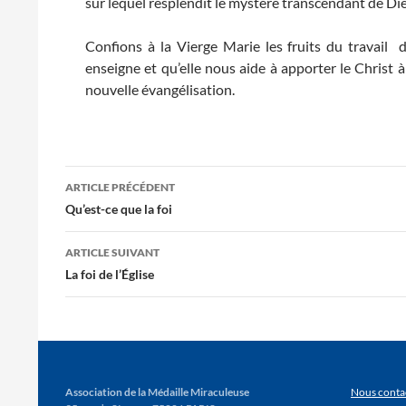
sur lequel resplendit le mystère transcendant de Di
Confions à la Vierge Marie les fruits du travail 
enseigne et qu’elle nous aide à apporter le Christ à t
nouvelle évangélisation.
Navigation
ARTICLE PRÉCÉDENT
des
Qu’est-ce que la foi
articles
ARTICLE SUIVANT
La foi de l’Église
Association de la Médaille Miraculeuse
Nous conta