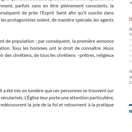
ment, parfois sans en être pleinement conscients, la
nséquent de prier l’Esprit Saint afin qu’il suscite dans
H
es protagonistes soient, de manière spéciale, les agents
A
9
–
nt de population ; par conséquent, la première annonce
–
ation. Tous les hommes ont le droit de connaître Jésus
–
ir des chrétiens, de tous les chrétiens –prêtres, religieux
–
–
N
d
j
il a été mis en lumière que ces personnes se trouvent sur
écularisés. L’Église leur porte une attention particulière,
edécouvrent la joie de la foi et retournent à la pratique
N