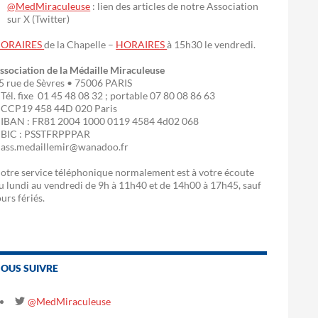
@MedMiraculeuse
: lien des articles de notre Association
sur X (Twitter)
ORAIRES
de la Chapelle –
HORAIRES
à 15h30 le vendredi.
ssociation de la Médaille Miraculeuse
5 rue de Sèvres • 75006 PARIS
 Tél. fixe 01 45 48 08 32 ; portable 07 80 08 86 63
 CCP19 458 44D 020 Paris
 IBAN : FR81 2004 1000 0119 4584 4d02 068
 BIC : PSSTFRPPPAR
 ass.medaillemir@wanadoo.fr
otre service téléphonique normalement est à votre écoute
u lundi au vendredi de 9h à 11h40 et de 14h00 à 17h45, sauf
ours fériés.
OUS SUIVRE
@MedMiraculeuse