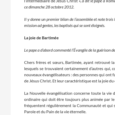
l’intermédiaire de Jésus Christ »,
a dit le pape à Rom
ce dimanche 28 octobre 2012.
Il y donne un premier bilan de l’assemblée et note trois l
mission ad gentes, les baptisés qui se sont éloignés.
La joie de Bartimée
Le pape a d’abord commenté l’Évangile de la guérison de
Chers frères et sœurs, Bartimée, ayant retrouvé la 
lesquels se trouvaient certainement d’autres qui, co
nouveaux évangélisateurs : des personnes qui ont fait
de Jésus Christ. Et leur caractéristique est la joie du
La Nouvelle évangélisation concerne toute la vie de 
ordinaire qui doit être toujours plus animée par le
fréquentent régulièrement la Communauté et qui se
Parole et du Pain de la vie éternelle.