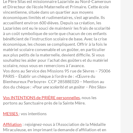
Le Père Silas est missionnaire Lazariste au Nord-Cameroun
et Directeur de l’école Maternelle et Primaire. Cette école
vincentienne, située dans un quartier aux moyens
économiques limités et rudimentaires, s’est agrandie. Ils
accueillent environ 600 élèves. Depuis sa création, les
Lazaristes ont eu le souci de maintenir les frais de scolarité
à un coût symbolique de sorte que chacun de ces enfants
bénéficient de l’instruction scolaire de base. Avec la crise
économique, les choses se compliquent. Offrir à la fois le
matériel scolaire convenable et un goûter, en particulier
aux plus petits de la maternelle, devient difficile. Si vous
souhaitez les aider pour l’achat des goûters et du matériel
scolaire, nous vous en remercions à l’avance.
Vos dons au Service des Missions 95 rue de Sèvres – 75006
PARIS – Établir un chèque à l’ordre de : «Œuvre du
Bienheureux Perboyre» CCP 28588E020 – Mention au
dos du chèque : »
Pour une scolarité et un goûter – Père Silas
«
Vos INTENTIONS de PRIÈRE personnelles
, nous les
portons au Sanctuaire près de la Sainte Mère.
MESSES
: vos intentions
Affiliation
: rejoignez-nous à l’Association de la Médaille
Miraculeuse, en imprimant la demande d’affiliation et en