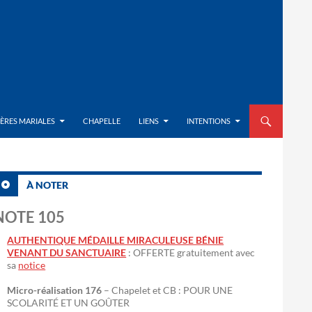
ALLER AU CON
IÈRES MARIALES
CHAPELLE
LIENS
INTENTIONS
À NOTER
NOTE 105
AUTHENTIQUE MÉDAILLE MIRACULEUSE BÉNIE
VENANT DU SANCTUAIRE
: OFFERTE gratuitement avec
sa
notice
Micro-réalisation 176
– Chapelet et CB : POUR UNE
SCOLARITÉ ET UN GOÛTER