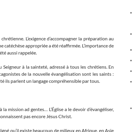
n chrétienne. L’exigence d’accompagner la préparation au
ne catéchèse appropriée a été réaffirmée. L’importance de
été aussi rappelée.
u Seigneur à la sainteté, adressé à tous les chrétiens. En
otagonistes de la nouvelle évangélisation sont les saints :
ité ils parlent un langage compréhensible par tous.
 la mission ad gentes… L’Église a le devoir d’évangéliser,
onnaissent pas encore Jésus Christ.
ligné qu’il existe beaucoup de milieux en Afrique, en Asie