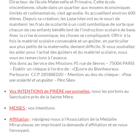
Directeur de l’école Maternelle et Primaire. Cette école
vincentienne, située dans un quartier aux moyens économiques
limités et rudimentaires, s’est agrandie. Ils accueillent environ 600
élèves. Depuis sa création, les Lazaristes ont eu le souci de
maintenir les frais de scolarité à un coût symbolique de sorte que
chacun de ces enfants bénéficient de l’instruction scolaire de base.
Avec la crise économique, les choses se compliquent. Offrir à la
fois le matériel scolaire convenable et un goûter, en particulier
aux plus petits de la maternelle, devient difficile. Si vous souhaitez
les aider pour l’achat des goûters et du matériel scolaire, nous
vous en remercions à l’avance.
Vos dons au Service des Missions 95 rue de Sèvres – 75006 PARIS
– Établir un chèque à l’ordre de : «Œuvre du Bienheureux
Perboyre» CCP 28588E020 – Mention au dos du chèque : »
Pour
une scolarité et un goûter – Père Silas
«
Vos INTENTIONS de PRIÈRE personnelles
, nous les portons au
Sanctuaire près de la Sainte Mère.
MESSES
: vos intentions
Affiliation
: rejoignez-nous à l’Association de la Médaille
Miraculeuse, en imprimant la demande d’affiliation et en nous
l’envoyant.