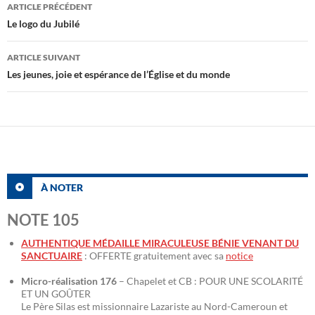
Navigation
ARTICLE PRÉCÉDENT
des
Le logo du Jubilé
articles
ARTICLE SUIVANT
Les jeunes, joie et espérance de l’Église et du monde
À NOTER
NOTE 105
AUTHENTIQUE MÉDAILLE MIRACULEUSE BÉNIE VENANT DU
SANCTUAIRE
: OFFERTE gratuitement avec sa
notice
Micro-réalisation 176
– Chapelet et CB : POUR UNE SCOLARITÉ
ET UN GOÛTER
Le Père Silas est missionnaire Lazariste au Nord-Cameroun et