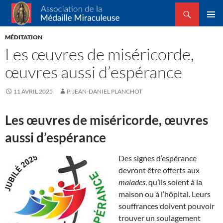
Recherche
Association de la Médaille Miraculeuse
ALLER
MENU
AU
MÉDITATION
PRINCI
CONTENU
Les œuvres de miséricorde,
œuvres aussi d’espérance
11 AVRIL 2025
P. JEAN-DANIEL PLANCHOT
Les œuvres de miséricorde, œuvres
aussi d’espérance
Des signes d’espérance
devront être offerts aux
malades
, qu’ils soient à la
maison ou à l’hôpital. Leurs
souffrances doivent pouvoir
trouver un soulagement