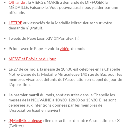
Offrande
: la VIERGE MARIE a demandé de DIFFUSER la
MÉDAILLE. Faisons-le. Vous pouvez aussi nous y aider par une
offrande.
LETTRE
aux associés de la Médaille Miraculeuse : sur votre
demande n° gratuit.
Tweets du Pape Léon XIV (@Pontifex_fr)
Prions avec le Pape – voir la
vidéo
du mois
MESSE et Bréviaire du jour
Le 27 de ce mois, la messe de 10h30 est célébrée en la Chapelle
Notre-Dame de la Médaille Miraculeuse 140 rue du Bac pour les
membres vivants et défunts de l’Association en rappel du jour de
l’Apparition.
Le premier mardi du mois
, sont assurées dans la Chapelle les
messes de la NEUVAINE à 10h30, 12h30 ou 15h30. Elles sont
célébrées aux intentions données par les membres de
l’Association (sauf en janvier)
@MedMiraculeuse
: lien des articles de notre Association sur X
(Twitter)