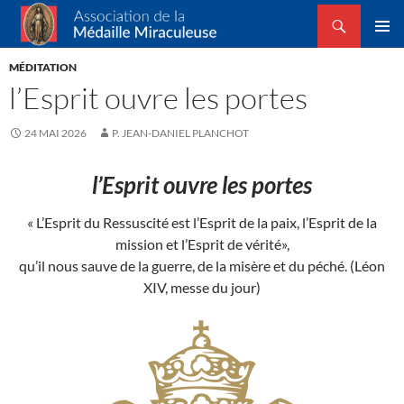
Recherche
Association de la Médaille Miraculeuse
ALLER
MENU
AU
MÉDITATION
PRINCI
CONTENU
l’Esprit ouvre les portes
24 MAI 2026
P. JEAN-DANIEL PLANCHOT
l’Esprit ouvre les portes
« L’Esprit du Ressuscité est l’Esprit de la paix, l’Esprit de la
mission et l’Esprit de vérité»,
qu’il nous sauve de la guerre, de la misère et du péché. (Léon
XIV, messe du jour)