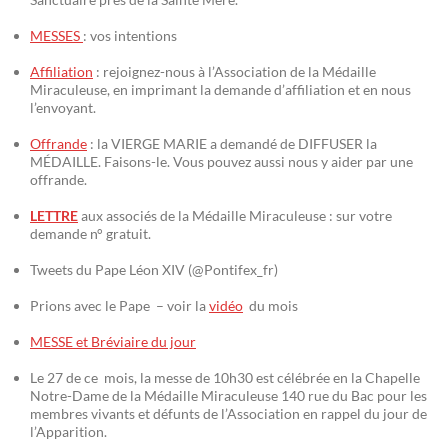
MESSES
: vos intentions
Affiliation
: rejoignez-nous à l’Association de la Médaille
Miraculeuse, en imprimant la demande d’affiliation et en nous
l’envoyant.
Offrande
: la VIERGE MARIE a demandé de DIFFUSER la
MÉDAILLE. Faisons-le. Vous pouvez aussi nous y aider par une
offrande.
LETTRE
aux associés de la Médaille Miraculeuse : sur votre
demande n° gratuit.
Tweets du Pape Léon XIV (@Pontifex_fr)
Prions avec le Pape – voir la
vidéo
du mois
MESSE et Bréviaire du jour
Le 27 de ce mois, la messe de 10h30 est célébrée en la Chapelle
Notre-Dame de la Médaille Miraculeuse 140 rue du Bac pour les
membres vivants et défunts de l’Association en rappel du jour de
l’Apparition.