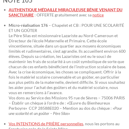
NOTE 105
AUTHENTIQUE MÉDAILLE MIRACULEUSE BÉNIE VENANT DU
SANCTUAIRE
: OFFERTE gratuitement avec sa
notice
Micro-réalisation 176
– Chapelet et CB : POUR UNE SCOLARITÉ
ET UN GOÛTER
Le Père Silas est missionnaire Lazariste au Nord-Cameroun et
Directeur de l’école Maternelle et Primaire. Cette école
vincentienne, située dans un quartier aux moyens économiques
limités et rudimentaires, s’est agrandie. Ils accueillent environ 600
élèves. Depuis sa création, les Lazaristes ont eu le souci de
maintenir les frais de scolarité à un coût symbolique de sorte que
chacun de ces enfants bénéficient de l’instruction scolaire de base.
Avec la crise économique, les choses se compliquent. Offrir à la
fois le matériel scolaire convenable et un goûter, en particulier
aux plus petits de la maternelle, devient difficile. Si vous souhaitez
les aider pour l’achat des goûters et du matériel scolaire, nous
vous en remercions à l’avance.
Vos dons au Service des Missions 95 rue de Sèvres – 75006 PARIS
– Établir un chèque à l’ordre de : «Œuvre du Bienheureux
Perboyre» CCP 28588E020 – Mention au dos du chèque : »
Pour
une scolarité et un goûter – Père Silas
«
Vos INTENTIONS de PRIÈRE personnelles
, nous les portons au
Sanctuaire près de la Sainte Mère.