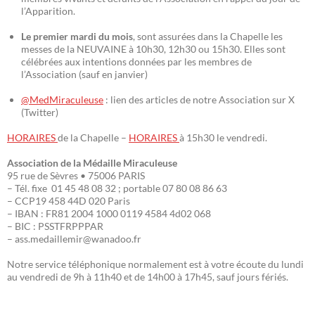
l’Apparition.
Le premier mardi du mois
, sont assurées dans la Chapelle les
messes de la NEUVAINE à 10h30, 12h30 ou 15h30. Elles sont
célébrées aux intentions données par les membres de
l’Association (sauf en janvier)
@MedMiraculeuse
: lien des articles de notre Association sur X
(Twitter)
HORAIRES
de la Chapelle –
HORAIRES
à 15h30 le vendredi.
Association de la Médaille Miraculeuse
95 rue de Sèvres • 75006 PARIS
– Tél. fixe 01 45 48 08 32 ; portable 07 80 08 86 63
– CCP19 458 44D 020 Paris
– IBAN : FR81 2004 1000 0119 4584 4d02 068
– BIC : PSSTFRPPPAR
– ass.medaillemir@wanadoo.fr
Notre service téléphonique normalement est à votre écoute du lundi
au vendredi de 9h à 11h40 et de 14h00 à 17h45, sauf jours fériés.