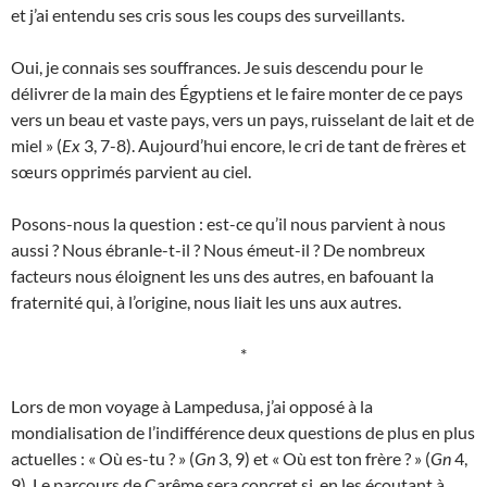
et j’ai entendu ses cris sous les coups des surveillants.
Oui, je connais ses souffrances. Je suis descendu pour le
délivrer de la main des Égyptiens et le faire monter de ce pays
vers un beau et vaste pays, vers un pays, ruisselant de lait et de
miel » (
Ex
3, 7-8). Aujourd’hui encore, le cri de tant de frères et
sœurs opprimés parvient au ciel.
Posons-nous la question : est-ce qu’il nous parvient à nous
aussi ? Nous ébranle-t-il ? Nous émeut-il ? De nombreux
facteurs nous éloignent les uns des autres, en bafouant la
fraternité qui, à l’origine, nous liait les uns aux autres.
*
Lors de mon voyage à Lampedusa, j’ai opposé à la
mondialisation de l’indifférence deux questions de plus en plus
actuelles : « Où es-tu ? » (
Gn
3, 9) et « Où est ton frère ? » (
Gn
4,
9). Le parcours de Carême sera concret si, en les écoutant à