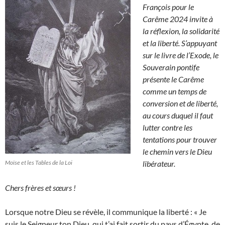
François pour le
Carême 2024 invite à
la réflexion, la solidarité
et la liberté. S’appuyant
sur le livre de l’Exode, le
Souverain pontife
présente le Carême
comme un temps de
conversion et de liberté,
au cours duquel il faut
lutter contre les
tentations pour trouver
le chemin vers le Dieu
Moïse et les Tables de la Loi
libérateur.
Chers frères et sœurs !
Lorsque notre Dieu se révèle, il communique la liberté : « Je
suis le Seigneur ton Dieu, qui t’ai fait sortir du pays d’Égypte, de