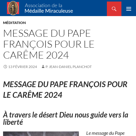
Recherche
Association de la Médaille Miraculeuse
ALLER
MENU
AU
MÉDITATION
PRINCI
CONTENU
MESSAGE DU PAPE
FRANÇOIS POUR LE
CARÊME 2024
13 FÉVRIER 2024
P. JEAN-DANIEL PLANCHOT
MESSAGE DU PAPE FRANÇOIS POUR
LE CARÊME 2024
À travers le désert Dieu nous guide vers la
liberté
Le message du Pape