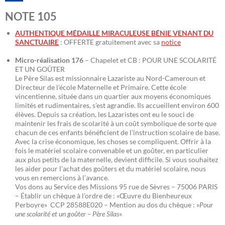
NOTE 105
AUTHENTIQUE MÉDAILLE MIRACULEUSE BÉNIE VENANT DU
SANCTUAIRE
: OFFERTE gratuitement avec sa
notice
Micro-réalisation 176
– Chapelet et CB : POUR UNE SCOLARITÉ
ET UN GOÛTER
Le Père Silas est missionnaire Lazariste au Nord-Cameroun et
Directeur de l’école Maternelle et Primaire. Cette école
vincentienne, située dans un quartier aux moyens économiques
limités et rudimentaires, s’est agrandie. Ils accueillent environ 600
élèves. Depuis sa création, les Lazaristes ont eu le souci de
maintenir les frais de scolarité à un coût symbolique de sorte que
chacun de ces enfants bénéficient de l’instruction scolaire de base.
Avec la crise économique, les choses se compliquent. Offrir à la
fois le matériel scolaire convenable et un goûter, en particulier
aux plus petits de la maternelle, devient difficile. Si vous souhaitez
les aider pour l’achat des goûters et du matériel scolaire, nous
vous en remercions à l’avance.
Vos dons au Service des Missions 95 rue de Sèvres – 75006 PARIS
– Établir un chèque à l’ordre de : «Œuvre du Bienheureux
Perboyre» CCP 28588E020 – Mention au dos du chèque : »
Pour
une scolarité et un goûter – Père Silas
«