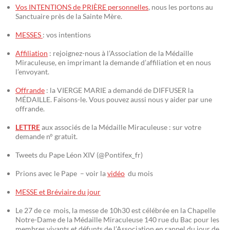
Vos INTENTIONS de PRIÈRE personnelles
, nous les portons au
Sanctuaire près de la Sainte Mère.
MESSES
: vos intentions
Affiliation
: rejoignez-nous à l’Association de la Médaille
Miraculeuse, en imprimant la demande d’affiliation et en nous
l’envoyant.
Offrande
: la VIERGE MARIE a demandé de DIFFUSER la
MÉDAILLE. Faisons-le. Vous pouvez aussi nous y aider par une
offrande.
LETTRE
aux associés de la Médaille Miraculeuse : sur votre
demande n° gratuit.
Tweets du Pape Léon XIV (@Pontifex_fr)
Prions avec le Pape – voir la
vidéo
du mois
MESSE et Bréviaire du jour
Le 27 de ce mois, la messe de 10h30 est célébrée en la Chapelle
Notre-Dame de la Médaille Miraculeuse 140 rue du Bac pour les
membres vivants et défunts de l’Association en rappel du jour de