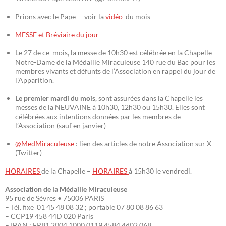
Prions avec le Pape – voir la
vidéo
du mois
MESSE et Bréviaire du jour
Le 27 de ce mois, la messe de 10h30 est célébrée en la Chapelle
Notre-Dame de la Médaille Miraculeuse 140 rue du Bac pour les
membres vivants et défunts de l’Association en rappel du jour de
l’Apparition.
Le premier mardi du mois
, sont assurées dans la Chapelle les
messes de la NEUVAINE à 10h30, 12h30 ou 15h30. Elles sont
célébrées aux intentions données par les membres de
l’Association (sauf en janvier)
@MedMiraculeuse
: lien des articles de notre Association sur X
(Twitter)
HORAIRES
de la Chapelle –
HORAIRES
à 15h30 le vendredi.
Association de la Médaille Miraculeuse
95 rue de Sèvres • 75006 PARIS
– Tél. fixe 01 45 48 08 32 ; portable 07 80 08 86 63
– CCP19 458 44D 020 Paris
– IBAN : FR81 2004 1000 0119 4584 4d02 068