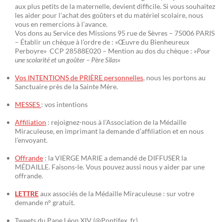
aux plus petits de la maternelle, devient difficile. Si vous souhaitez
les aider pour l’achat des goûters et du matériel scolaire, nous
vous en remercions à l’avance.
Vos dons au Service des Missions 95 rue de Sèvres – 75006 PARIS
– Établir un chèque à l’ordre de : «Œuvre du Bienheureux
Perboyre» CCP 28588E020 – Mention au dos du chèque : »
Pour
une scolarité et un goûter – Père Silas
«
Vos INTENTIONS de PRIÈRE personnelles
, nous les portons au
Sanctuaire près de la Sainte Mère.
MESSES
: vos intentions
Affiliation
: rejoignez-nous à l’Association de la Médaille
Miraculeuse, en imprimant la demande d’affiliation et en nous
l’envoyant.
Offrande
: la VIERGE MARIE a demandé de DIFFUSER la
MÉDAILLE. Faisons-le. Vous pouvez aussi nous y aider par une
offrande.
LETTRE
aux associés de la Médaille Miraculeuse : sur votre
demande n° gratuit.
Tweets du Pape Léon XIV (@Pontifex_fr)