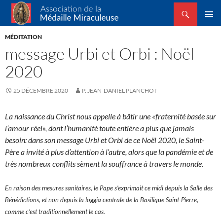
Recherche
Association de la Médaille Miraculeuse
ALLER
MENU
AU
MÉDITATION
PRINCI
CONTENU
message Urbi et Orbi : Noël
2020
25 DÉCEMBRE 2020
P. JEAN-DANIEL PLANCHOT
La naissance du Christ nous appelle à bâtir une «fraternité basée sur
l’amour réel», dont l’humanité toute entière a plus que jamais
besoin: dans son message Urbi et Orbi de ce Noël 2020, le Saint-
Père a invité à plus d’attention à l’autre, alors que la pandémie et de
très nombreux conflits sèment la souffrance à travers le monde.
En raison des mesures sanitaires, le Pape s’exprimait ce midi depuis la Salle des
Bénédictions, et non depuis la loggia centrale de la Basilique Saint-Pierre,
comme c’est traditionnellement le cas.