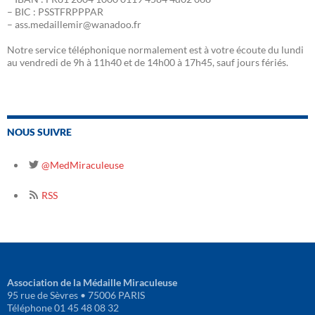
– BIC : PSSTFRPPPAR
– ass.medaillemir@wanadoo.fr
Notre service téléphonique normalement est à votre écoute du lundi
au vendredi de 9h à 11h40 et de 14h00 à 17h45, sauf jours fériés.
NOUS SUIVRE
@MedMiraculeuse
RSS
Association de la Médaille Miraculeuse
95 rue de Sèvres • 75006 PARIS
Téléphone 01 45 48 08 32