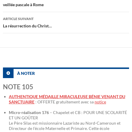
des
veillée pascale à Rome
articles
ARTICLE SUIVANT
La résurrection du Christ…
À NOTER
NOTE 105
AUTHENTIQUE MÉDAILLE MIRACULEUSE BÉNIE VENANT DU
SANCTUAIRE
: OFFERTE gratuitement avec sa
notice
Micro-réalisation 176
– Chapelet et CB : POUR UNE SCOLARITÉ
ET UN GOÛTER
Le Père Silas est missionnaire Lazariste au Nord-Cameroun et
Directeur de l’école Maternelle et Primaire. Cette école