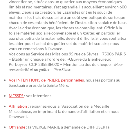
vincentienne, située dans un quartier aux moyens économiques
limités et rudimentaires, s’est agrandie. Ils accueillent environ 600
élèves. Depuis sa création, les Lazaristes ont eu le souci de
maintenir les frais de scolarité à un coût symbolique de sorte que
chacun de ces enfants bénéficient de l’instruction scolaire de base.
Avec la crise économique, les choses se compliquent. Offrir à la
fois le matériel scolaire convenable et un goûter, en particulier
aux plus petits de la maternelle, devient difficile. Si vous souhaitez
les aider pour l’achat des goûters et du matériel scolaire, nous
vous en remercions à l’avance.
Vos dons au Service des Missions 95 rue de Sèvres – 75006 PARIS
– Établir un chèque à l’ordre de : «Œuvre du Bienheureux
Perboyre» CCP 28588E020 – Mention au dos du chèque : »
Pour
une scolarité et un goûter – Père Silas
«
Vos INTENTIONS de PRIÈRE personnelles
, nous les portons au
Sanctuaire près de la Sainte Mère.
MESSES
: vos intentions
Affiliation
: rejoignez-nous à l’Association de la Médaille
Miraculeuse, en imprimant la demande d’affiliation et en nous
l’envoyant.
Offrande
: la VIERGE MARIE a demandé de DIFFUSER la