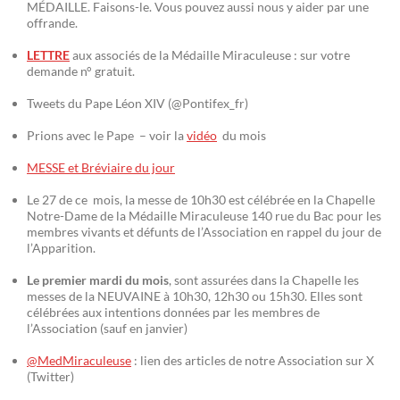
MÉDAILLE. Faisons-le. Vous pouvez aussi nous y aider par une
offrande.
LETTRE
aux associés de la Médaille Miraculeuse : sur votre
demande n° gratuit.
Tweets du Pape Léon XIV (@Pontifex_fr)
Prions avec le Pape – voir la
vidéo
du mois
MESSE et Bréviaire du jour
Le 27 de ce mois, la messe de 10h30 est célébrée en la Chapelle
Notre-Dame de la Médaille Miraculeuse 140 rue du Bac pour les
membres vivants et défunts de l’Association en rappel du jour de
l’Apparition.
Le premier mardi du mois
, sont assurées dans la Chapelle les
messes de la NEUVAINE à 10h30, 12h30 ou 15h30. Elles sont
célébrées aux intentions données par les membres de
l’Association (sauf en janvier)
@MedMiraculeuse
: lien des articles de notre Association sur X
(Twitter)