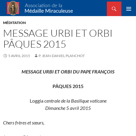
Recherche
Association de la Médaille Miraculeuse
ALLER
MENU
AU
MÉDITATION
PRINCI
CONTENU
MESSAGE URBI ET ORBI
PÂQUES 2015
5 AVRIL 2015
P. JEAN-DANIEL PLANCHOT
MESSAGE URBI ET ORBI DU PAPE FRANÇOIS
PÂQUES 2015
Loggia
centrale de la Basilique vaticane
Dimanche 5 avril 2015
Chers frères et sœurs,