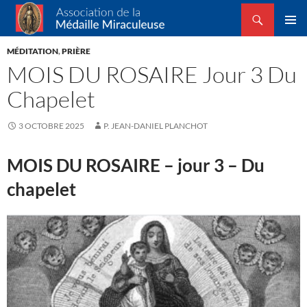
Recherche
Association de la Médaille Miraculeuse
ALLER
MENU
AU
MÉDITATION
,
PRIÈRE
PRINCI
CONTENU
MOIS DU ROSAIRE Jour 3 Du
Chapelet
3 OCTOBRE 2025
P. JEAN-DANIEL PLANCHOT
MOIS DU ROSAIRE – jour 3 –
Du
chapelet