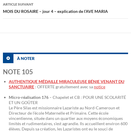
articles
ARTICLE SUIVANT
MOIS DU ROSAIRE – jour 4 – explication de l’AVE MARIA
À NOTER
NOTE 105
AUTHENTIQUE MÉDAILLE MIRACULEUSE BÉNIE VENANT DU
SANCTUAIRE
: OFFERTE gratuitement avec sa
notice
Micro-réalisation 176
– Chapelet et CB : POUR UNE SCOLARITÉ
ET UN GOÛTER
Le Père Silas est missionnaire Lazariste au Nord-Cameroun et
Directeur de l’école Maternelle et Primaire. Cette école
vincentienne, située dans un quartier aux moyens économiques
limités et rudimentaires, s’est agrandie. Ils accueillent environ 600
élèves. Depuis sa création, les Lazaristes ont eu le souci de