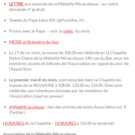
LETTRE
aux associés de la Médaille Miraculeuse : sur votre
demande n° gratuit.
Tweets du Pape Léon XIV (@Pontifex_fr)
Prions avec le Pape – voir la
vidéo
du mois
MESSE et Bréviaire du jour
Le 27 de ce mois, la messe de 10h30 est célébrée en la Chapelle
Notre-Dame de la Médaille Miraculeuse 140 rue du Bac pour les
membres vivants et défunts de l’Association en rappel du jour de
l’Apparition.
Le premier mardi du mois
, sont assurées dans la Chapelle les
messes de la NEUVAINE à 10h30, 12h30 ou 15h30. Elles sont
célébrées aux intentions données par les membres de
l’Association (sauf en janvier)
@MedMiraculeuse
: lien des articles de notre Association sur X
(Twitter)
HORAIRES
de la Chapelle –
HORAIRES
à 15h30 le vendredi.
Association de la Médaille Miraculeuse