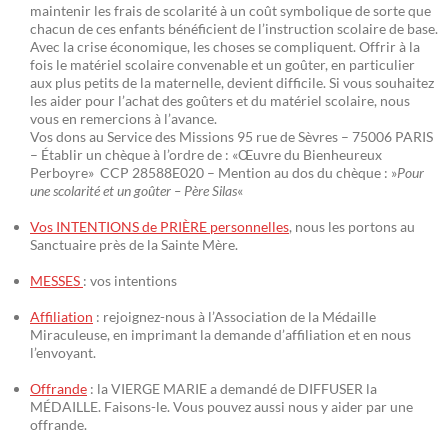
maintenir les frais de scolarité à un coût symbolique de sorte que
chacun de ces enfants bénéficient de l’instruction scolaire de base.
Avec la crise économique, les choses se compliquent. Offrir à la
fois le matériel scolaire convenable et un goûter, en particulier
aux plus petits de la maternelle, devient difficile. Si vous souhaitez
les aider pour l’achat des goûters et du matériel scolaire, nous
vous en remercions à l’avance.
Vos dons au Service des Missions 95 rue de Sèvres – 75006 PARIS
– Établir un chèque à l’ordre de : «Œuvre du Bienheureux
Perboyre» CCP 28588E020 – Mention au dos du chèque : »
Pour
une scolarité et un goûter – Père Silas
«
Vos INTENTIONS de PRIÈRE personnelles
, nous les portons au
Sanctuaire près de la Sainte Mère.
MESSES
: vos intentions
Affiliation
: rejoignez-nous à l’Association de la Médaille
Miraculeuse, en imprimant la demande d’affiliation et en nous
l’envoyant.
Offrande
: la VIERGE MARIE a demandé de DIFFUSER la
MÉDAILLE. Faisons-le. Vous pouvez aussi nous y aider par une
offrande.