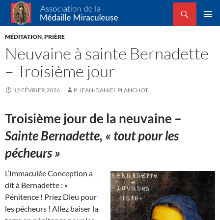
Recherche
Association de la Médaille Miraculeuse
ALLER
MENU
AU
MÉDITATION
,
PRIÈRE
PRINCI
CONTENU
Neuvaine à sainte Bernadette
– Troisième jour
12 FÉVRIER 2026
P. JEAN-DANIEL PLANCHOT
Troisième jour de la neuvaine –
Sainte Bernadette, « tout pour les
pécheurs »
L’Immaculée Conception a
dit à Bernadette : «
Pénitence ! Priez Dieu pour
les pécheurs ! Allez baiser la