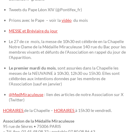
Tweets du Pape Léon XIV (@Pontifex_fr)
Prions avec le Pape – voir la
vidéo
du mois
MESSE et Bréviaire du jour
Le 27 de ce mois, la messe de 10h30 est célébrée en la Chapelle
Notre-Dame de la Médaille Miraculeuse 140 rue du Bac pour les
membres vivants et défunts de l’Association en rappel du jour de
l’Apparition.
Le premier mardi du mois
, sont assurées dans la Chapelle les
messes de la NEUVAINE à 10h30, 12h30 ou 15h30. Elles sont
célébrées aux intentions données par les membres de
l’Association (sauf en janvier)
@MedMiraculeuse
: lien des articles de notre Association sur X
(Twitter)
HORAIRES
de la Chapelle –
HORAIRES
à 15h30 le vendredi.
Association de la Médaille Miraculeuse
95 rue de Sèvres • 75006 PARIS
– Tél. fixe 01 45 48 08 32 ; portable 07 80 08 86 63