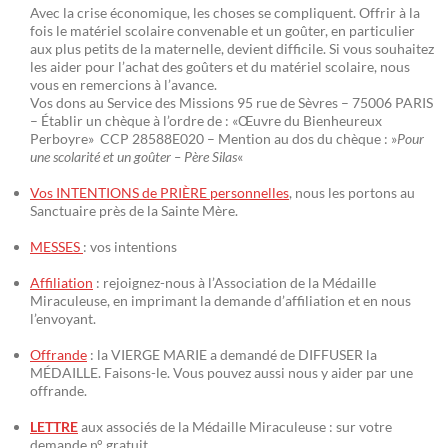
Avec la crise économique, les choses se compliquent. Offrir à la
fois le matériel scolaire convenable et un goûter, en particulier
aux plus petits de la maternelle, devient difficile. Si vous souhaitez
les aider pour l’achat des goûters et du matériel scolaire, nous
vous en remercions à l’avance.
Vos dons au Service des Missions 95 rue de Sèvres – 75006 PARIS
– Établir un chèque à l’ordre de : «Œuvre du Bienheureux
Perboyre» CCP 28588E020 – Mention au dos du chèque : »
Pour
une scolarité et un goûter – Père Silas
«
Vos INTENTIONS de PRIÈRE personnelles
, nous les portons au
Sanctuaire près de la Sainte Mère.
MESSES
: vos intentions
Affiliation
: rejoignez-nous à l’Association de la Médaille
Miraculeuse, en imprimant la demande d’affiliation et en nous
l’envoyant.
Offrande
: la VIERGE MARIE a demandé de DIFFUSER la
MÉDAILLE. Faisons-le. Vous pouvez aussi nous y aider par une
offrande.
LETTRE
aux associés de la Médaille Miraculeuse : sur votre
demande n° gratuit.