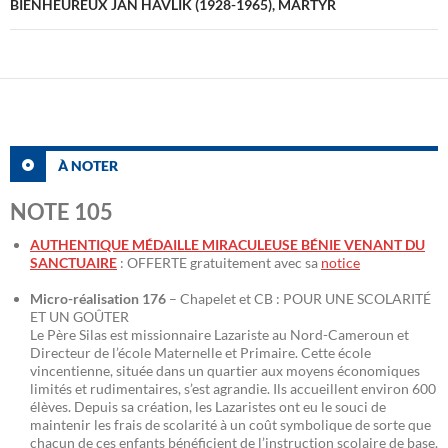
BIENHEUREUX JÂN HAVLIK (1928-1965), MARTYR
À NOTER
NOTE 105
AUTHENTIQUE MÉDAILLE MIRACULEUSE BÉNIE VENANT DU
SANCTUAIRE
: OFFERTE gratuitement avec sa
notice
Micro-réalisation 176
– Chapelet et CB : POUR UNE SCOLARITÉ
ET UN GOÛTER
Le Père Silas est missionnaire Lazariste au Nord-Cameroun et
Directeur de l’école Maternelle et Primaire. Cette école
vincentienne, située dans un quartier aux moyens économiques
limités et rudimentaires, s’est agrandie. Ils accueillent environ 600
élèves. Depuis sa création, les Lazaristes ont eu le souci de
maintenir les frais de scolarité à un coût symbolique de sorte que
chacun de ces enfants bénéficient de l’instruction scolaire de base.