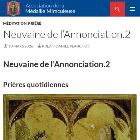
Recherche
Association de la Médaille Miraculeuse
ALLER
MENU
AU
MÉDITATION
,
PRIÈRE
PRINCI
CONTENU
Neuvaine de l’Annonciation.2
18 MARS 2026
P. JEAN-DANIEL PLANCHOT
Neuvaine de l’Annonciation.2
Prières quotidiennes