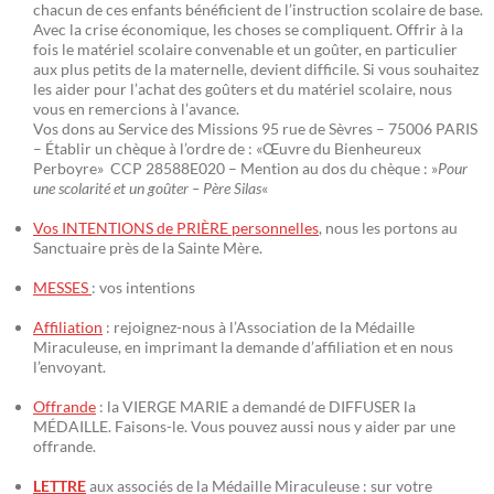
chacun de ces enfants bénéficient de l’instruction scolaire de base.
Avec la crise économique, les choses se compliquent. Offrir à la
fois le matériel scolaire convenable et un goûter, en particulier
aux plus petits de la maternelle, devient difficile. Si vous souhaitez
les aider pour l’achat des goûters et du matériel scolaire, nous
vous en remercions à l’avance.
Vos dons au Service des Missions 95 rue de Sèvres – 75006 PARIS
– Établir un chèque à l’ordre de : «Œuvre du Bienheureux
Perboyre» CCP 28588E020 – Mention au dos du chèque : »
Pour
une scolarité et un goûter – Père Silas
«
Vos INTENTIONS de PRIÈRE personnelles
, nous les portons au
Sanctuaire près de la Sainte Mère.
MESSES
: vos intentions
Affiliation
: rejoignez-nous à l’Association de la Médaille
Miraculeuse, en imprimant la demande d’affiliation et en nous
l’envoyant.
Offrande
: la VIERGE MARIE a demandé de DIFFUSER la
MÉDAILLE. Faisons-le. Vous pouvez aussi nous y aider par une
offrande.
LETTRE
aux associés de la Médaille Miraculeuse : sur votre