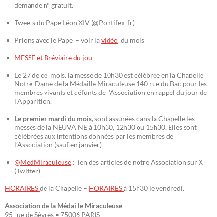
demande n° gratuit.
Tweets du Pape Léon XIV (@Pontifex_fr)
Prions avec le Pape – voir la
vidéo
du mois
MESSE et Bréviaire du jour
Le 27 de ce mois, la messe de 10h30 est célébrée en la Chapelle
Notre-Dame de la Médaille Miraculeuse 140 rue du Bac pour les
membres vivants et défunts de l’Association en rappel du jour de
l’Apparition.
Le premier mardi du mois
, sont assurées dans la Chapelle les
messes de la NEUVAINE à 10h30, 12h30 ou 15h30. Elles sont
célébrées aux intentions données par les membres de
l’Association (sauf en janvier)
@MedMiraculeuse
: lien des articles de notre Association sur X
(Twitter)
HORAIRES
de la Chapelle –
HORAIRES
à 15h30 le vendredi.
Association de la Médaille Miraculeuse
95 rue de Sèvres • 75006 PARIS