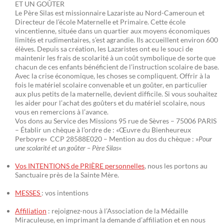
ET UN GOÛTER
Le Père Silas est missionnaire Lazariste au Nord-Cameroun et
Directeur de l’école Maternelle et Primaire. Cette école
vincentienne, située dans un quartier aux moyens économiques
limités et rudimentaires, s’est agrandie. Ils accueillent environ 600
élèves. Depuis sa création, les Lazaristes ont eu le souci de
maintenir les frais de scolarité à un coût symbolique de sorte que
chacun de ces enfants bénéficient de l’instruction scolaire de base.
Avec la crise économique, les choses se compliquent. Offrir à la
fois le matériel scolaire convenable et un goûter, en particulier
aux plus petits de la maternelle, devient difficile. Si vous souhaitez
les aider pour l’achat des goûters et du matériel scolaire, nous
vous en remercions à l’avance.
Vos dons au Service des Missions 95 rue de Sèvres – 75006 PARIS
– Établir un chèque à l’ordre de : «Œuvre du Bienheureux
Perboyre» CCP 28588E020 – Mention au dos du chèque : »
Pour
une scolarité et un goûter – Père Silas
«
Vos INTENTIONS de PRIÈRE personnelles
, nous les portons au
Sanctuaire près de la Sainte Mère.
MESSES
: vos intentions
Affiliation
: rejoignez-nous à l’Association de la Médaille
Miraculeuse, en imprimant la demande d’affiliation et en nous