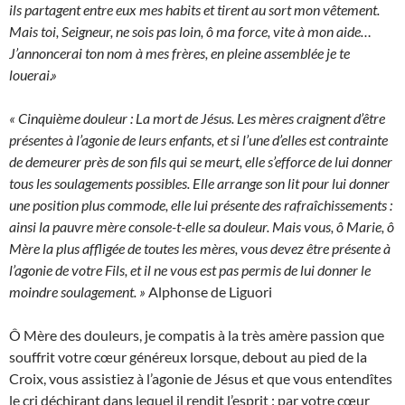
ils partagent entre eux mes habits et tirent au sort mon vêtement.
Mais toi, Seigneur, ne sois pas loin, ô ma force, vite à mon aide…
J’annoncerai ton nom à mes frères, en pleine assemblée je te
louerai.»
« Cinquième douleur : La mort de Jésus. Les mères craignent d’être
présentes à l’agonie de leurs enfants, et si l’une d’elles est contrainte
de demeurer près de son fils qui se meurt, elle s’efforce de lui donner
tous les soulagements possibles. Elle arrange son lit pour lui donner
une position plus commode, elle lui présente des rafraîchissements :
ainsi la pauvre mère console-t-elle sa douleur. Mais vous, ô Marie, ô
Mère la plus affligée de toutes les mères, vous devez être présente à
l’agonie de votre Fils, et il ne vous est pas permis de lui donner le
moindre soulagement. »
Alphonse de Liguori
Ô Mère des douleurs, je compatis à la très amère passion que
souffrit votre cœur généreux lorsque, debout au pied de la
Croix, vous assistiez à l’agonie de Jésus et que vous entendîtes
le cri déchirant dans lequel il rendit l’esprit : par votre cœur