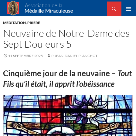
Recherche
Association de la Médaille Miraculeuse
ALLER
MENU
AU
MÉDITATION
,
PRIÈRE
PRINCI
CONTENU
Neuvaine de Notre-Dame des
Sept Douleurs 5
11 SEPTEMBRE 2025
P. JEAN-DANIEL PLANCHOT
Cinquième jour de la neuvaine –
Tout
Fils qu’il était, il apprit l’obéissance