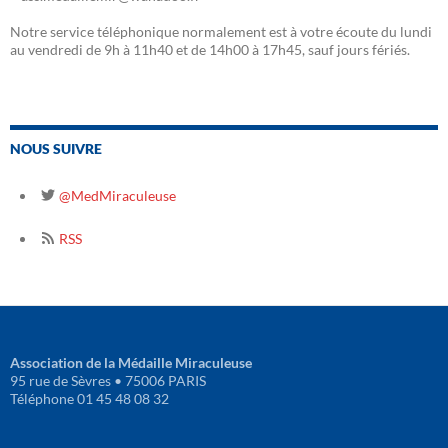
Notre service téléphonique normalement est à votre écoute du lundi
au vendredi de 9h à 11h40 et de 14h00 à 17h45, sauf jours fériés.
NOUS SUIVRE
@MedMiraculeuse
RSS
Association de la Médaille Miraculeuse
95 rue de Sèvres • 75006 PARIS
Téléphone 01 45 48 08 32