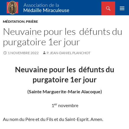
Recherche
Association de la Médaille Miraculeuse
ALLER
MENU
AU
MÉDITATION
,
PRIÈRE
PRINCI
CONTENU
Neuvaine pour les défunts du
purgatoire 1er jour
1 NOVEMBRE 2022
P. JEAN-DANIEL PLANCHOT
Neuvaine pour les
défunts
du
purgatoire 1er jour
(Sainte Marguerite-Marie Alacoque)
er
1
novembre
Au nom du Père et du Fils et du Saint-Esprit. Amen.