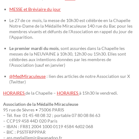
MESSE et Bréviaire du jour
Le 27 de ce mois, la messe de 10h30 est célébrée en la Chapelle
Notre-Dame de la Médaille Miraculeuse 140 rue du Bac pour les
membres vivants et défunts de l’Association en rappel du jour de
l’Apparition.
Le premier mardi du mois
, sont assurées dans la Chapelle les
messes de la NEUVAINE à 10h30, 12h30 ou 15h30. Elles sont
célébrées aux intentions données par les membres de
l’Association (sauf en janvier)
@MedMiraculeuse
: lien des articles de notre Association sur X
(Twitter)
HORAIRES
de la Chapelle –
HORAIRES
à 15h30 le vendredi.
Association de la Médaille Miraculeuse
95 rue de Sèvres • 75006 PARIS
– Tél. fixe 01 45 48 08 32 ; portable 07 80 08 86 63
– CCP19 458 44D 020 Paris
– IBAN : FR81 2004 1000 0119 4584 4d02 068
– BIC : PSSTFRPPPAR
– ass.medaillemir@wanadoo.fr