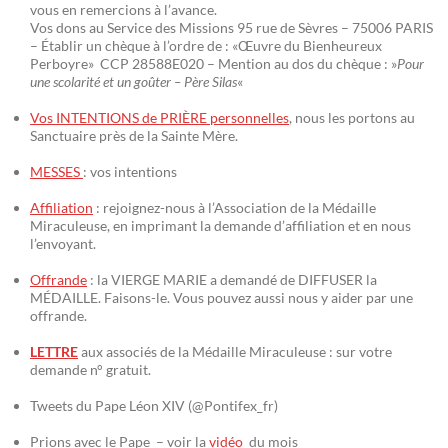
vous en remercions à l’avance.
Vos dons au Service des Missions 95 rue de Sèvres – 75006 PARIS
– Établir un chèque à l’ordre de : «Œuvre du Bienheureux
Perboyre» CCP 28588E020 – Mention au dos du chèque : »
Pour
une scolarité et un goûter – Père Silas
«
Vos INTENTIONS de PRIÈRE personnelles
, nous les portons au
Sanctuaire près de la Sainte Mère.
MESSES
: vos intentions
Affiliation
: rejoignez-nous à l’Association de la Médaille
Miraculeuse, en imprimant la demande d’affiliation et en nous
l’envoyant.
Offrande
: la VIERGE MARIE a demandé de DIFFUSER la
MÉDAILLE. Faisons-le. Vous pouvez aussi nous y aider par une
offrande.
LETTRE
aux associés de la Médaille Miraculeuse : sur votre
demande n° gratuit.
Tweets du Pape Léon XIV (@Pontifex_fr)
Prions avec le Pape – voir la
vidéo
du mois