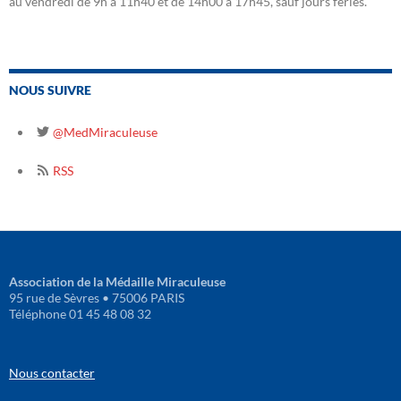
au vendredi de 9h à 11h40 et de 14h00 à 17h45, sauf jours fériés.
NOUS SUIVRE
@MedMiraculeuse
RSS
Association de la Médaille Miraculeuse
95 rue de Sèvres • 75006 PARIS
Téléphone 01 45 48 08 32
Nous contacter