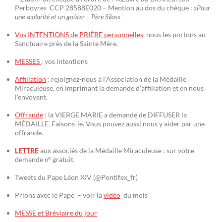
Perboyre» CCP 28588E020 – Mention au dos du chèque : »
Pour
une scolarité et un goûter – Père Silas
«
Vos INTENTIONS de PRIÈRE personnelles
, nous les portons au
Sanctuaire près de la Sainte Mère.
MESSES
: vos intentions
Affiliation
: rejoignez-nous à l’Association de la Médaille
Miraculeuse, en imprimant la demande d’affiliation et en nous
l’envoyant.
Offrande
: la VIERGE MARIE a demandé de DIFFUSER la
MÉDAILLE. Faisons-le. Vous pouvez aussi nous y aider par une
offrande.
LETTRE
aux associés de la Médaille Miraculeuse : sur votre
demande n° gratuit.
Tweets du Pape Léon XIV (@Pontifex_fr)
Prions avec le Pape – voir la
vidéo
du mois
MESSE et Bréviaire du jour