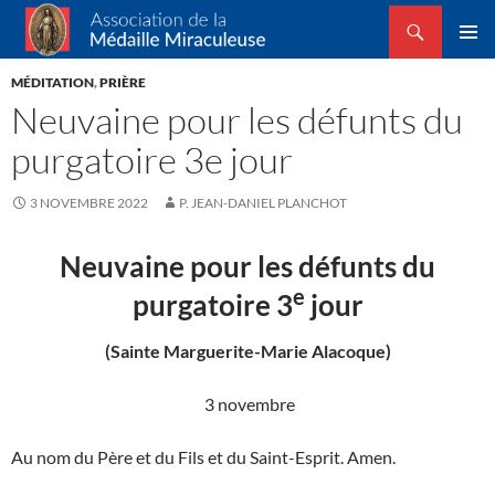
Recherche
Association de la Médaille Miraculeuse
ALLER
MENU
AU
MÉDITATION
,
PRIÈRE
PRINCI
CONTENU
Neuvaine pour les défunts du
purgatoire 3e jour
3 NOVEMBRE 2022
P. JEAN-DANIEL PLANCHOT
Neuvaine pour les défunts du
e
purgatoire 3
jour
(Sainte Marguerite-Marie Alacoque)
3 novembre
Au nom du Père et du Fils et du Saint-Esprit. Amen.