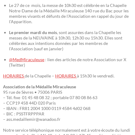
Le 27 de ce mois, la messe de 10h30 est célébrée en la Chapelle
Notre-Dame de la Médaille Miraculeuse 140 rue du Bac pour les
membres vivants et défunts de l’Association en rappel du jour de
l’Apparition.
Le premier mardi du mois
, sont assurées dans la Chapelle les
messes de la NEUVAINE à 10h30, 12h30 ou 15h30. Elles sont
célébrées aux intentions données par les membres de
l’Association (sauf en janvier)
@MedMiraculeuse
: lien des articles de notre Association sur X
(Twitter)
HORAIRES
de la Chapelle –
HORAIRES
à 15h30 le vendredi.
Association de la Médaille Miraculeuse
95 rue de Sèvres • 75006 PARIS
– Tél. fixe 01 45 48 08 32 ; portable 07 80 08 86 63
– CCP19 458 44D 020 Paris
– IBAN : FR81 2004 1000 0119 4584 4d02 068
– BIC : PSSTFRPPPAR
– ass.medaillemir@wanadoo.fr
Notre service téléphonique normalement est à votre écoute du lundi