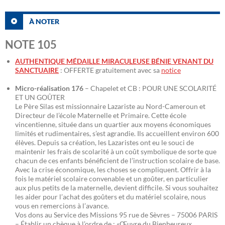
À NOTER
NOTE 105
AUTHENTIQUE MÉDAILLE MIRACULEUSE BÉNIE VENANT DU
SANCTUAIRE
: OFFERTE gratuitement avec sa
notice
Micro-réalisation 176
– Chapelet et CB : POUR UNE SCOLARITÉ
ET UN GOÛTER
Le Père Silas est missionnaire Lazariste au Nord-Cameroun et
Directeur de l’école Maternelle et Primaire. Cette école
vincentienne, située dans un quartier aux moyens économiques
limités et rudimentaires, s’est agrandie. Ils accueillent environ 600
élèves. Depuis sa création, les Lazaristes ont eu le souci de
maintenir les frais de scolarité à un coût symbolique de sorte que
chacun de ces enfants bénéficient de l’instruction scolaire de base.
Avec la crise économique, les choses se compliquent. Offrir à la
fois le matériel scolaire convenable et un goûter, en particulier
aux plus petits de la maternelle, devient difficile. Si vous souhaitez
les aider pour l’achat des goûters et du matériel scolaire, nous
vous en remercions à l’avance.
Vos dons au Service des Missions 95 rue de Sèvres – 75006 PARIS
– Établir un chèque à l’ordre de : «Œuvre du Bienheureux