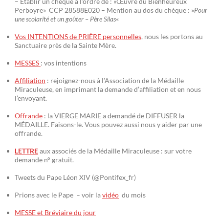
– Établir un chèque à l’ordre de : «Œuvre du Bienheureux
Perboyre» CCP 28588E020 – Mention au dos du chèque : »
Pour
une scolarité et un goûter – Père Silas
«
Vos INTENTIONS de PRIÈRE personnelles
, nous les portons au
Sanctuaire près de la Sainte Mère.
MESSES
: vos intentions
Affiliation
: rejoignez-nous à l’Association de la Médaille
Miraculeuse, en imprimant la demande d’affiliation et en nous
l’envoyant.
Offrande
: la VIERGE MARIE a demandé de DIFFUSER la
MÉDAILLE. Faisons-le. Vous pouvez aussi nous y aider par une
offrande.
LETTRE
aux associés de la Médaille Miraculeuse : sur votre
demande n° gratuit.
Tweets du Pape Léon XIV (@Pontifex_fr)
Prions avec le Pape – voir la
vidéo
du mois
MESSE et Bréviaire du jour