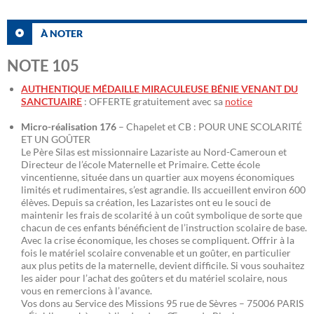
À NOTER
NOTE 105
AUTHENTIQUE MÉDAILLE MIRACULEUSE BÉNIE VENANT DU
SANCTUAIRE
: OFFERTE gratuitement avec sa
notice
Micro-réalisation 176
– Chapelet et CB : POUR UNE SCOLARITÉ
ET UN GOÛTER
Le Père Silas est missionnaire Lazariste au Nord-Cameroun et
Directeur de l’école Maternelle et Primaire. Cette école
vincentienne, située dans un quartier aux moyens économiques
limités et rudimentaires, s’est agrandie. Ils accueillent environ 600
élèves. Depuis sa création, les Lazaristes ont eu le souci de
maintenir les frais de scolarité à un coût symbolique de sorte que
chacun de ces enfants bénéficient de l’instruction scolaire de base.
Avec la crise économique, les choses se compliquent. Offrir à la
fois le matériel scolaire convenable et un goûter, en particulier
aux plus petits de la maternelle, devient difficile. Si vous souhaitez
les aider pour l’achat des goûters et du matériel scolaire, nous
vous en remercions à l’avance.
Vos dons au Service des Missions 95 rue de Sèvres – 75006 PARIS