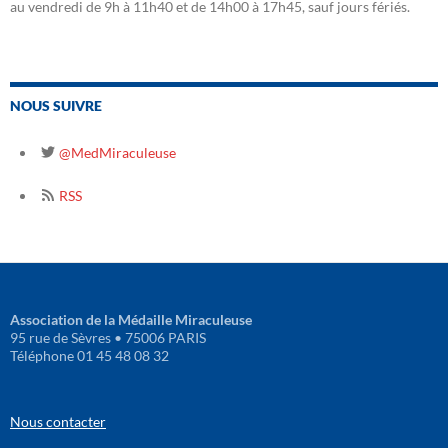
au vendredi de 9h à 11h40 et de 14h00 à 17h45, sauf jours fériés.
NOUS SUIVRE
@MedMiraculeuse
RSS
Association de la Médaille Miraculeuse
95 rue de Sèvres • 75006 PARIS
Téléphone 01 45 48 08 32
Nous contacter