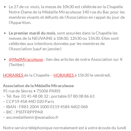
Le 27 de ce mois, la messe de 10h30 est célébrée en la Chapelle
Notre-Dame de la Médaille Miraculeuse 140 rue du Bac pour les
membres vivants et défunts de l’Association en rappel du jour de
l’Apparition.
Le premier mardi du mois
, sont assurées dans la Chapelle les
messes de la NEUVAINE à 10h30, 12h30 ou 15h30. Elles sont
célébrées aux intentions données par les membres de
l’Association (sauf en janvier)
@MedMiraculeuse
: lien des articles de notre Association sur X
(Twitter)
HORAIRES
de la Chapelle –
HORAIRES
à 15h30 le vendredi.
Association de la Médaille Miraculeuse
95 rue de Sèvres • 75006 PARIS
– Tél. fixe 01 45 48 08 32 ; portable 07 80 08 86 63
– CCP19 458 44D 020 Paris
– IBAN : FR81 2004 1000 0119 4584 4d02 068
– BIC : PSSTFRPPPAR
– ass.medaillemir@wanadoo.fr
Notre service téléphonique normalement est à votre écoute du lundi