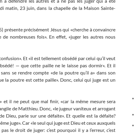
on à défendre les autres et à ne pas les juger qui a été
di matin, 23 juin, dans la chapelle de la Maison Sainte-
5) présente précisément Jésus qui «cherche à convaincre
de nombreuses fois». En effet, «juger les autres nous
onfusion». Et «il est tellement obsédé par celui qu’il veut
sédé! — que cette paille ne le laisse pas dormir». Et il
is sans se rendre compte «de la poutre qu’il a» dans son
e la poutre est cette paille». Donc, celui qui juge est un
 et il ne peut que mal finir, «car la même mesure sera
vangile de Matthieu. Donc, «le jugeur vaniteux et arrogant
e Dieu, parie sur une défaite». Et quelle est la défaite?
même juge». Car «le seul qui juge est Dieu et ceux auxquels
as le droit de juger: c’est pourquoi il y a l’erreur, c’est