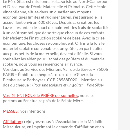
Le Père Silas est missionnaire Lazariste au Nord-Cameroun
et Directeur de l’école Maternelle et Primaire. Cette école
vincentienne, située dans un quartier aux moyens
économiques limités et rudimentaires, s’est agrandie. Ils
accueillent environ 600 élèves. Depuis sa création, les
Lazaristes ont eu le souci de maintenir les frais de scolarité
à un coût symbolique de sorte que chacun de ces enfants
bénéficient de l’instruction scolaire de base. Avec la crise
économique, les choses se compliquent. Offrir à la fois le
matériel scolaire convenable et un goûter, en particulier
aux plus petits de la maternelle, devient difficile. Si vous
souhaitez les aider pour l’achat des goûters et du matériel
scolaire, nous vous en remercions à l’avance.
Vos dons au Service des Missions 95 rue de Sèvres – 75006
PARIS – Établir un chèque à l’ordre de : «Œuvre du
Bienheureux Perboyre» CCP 28588E020 – Mention au
dos du chèque : »
Pour une scolarité et un goûter – Père Silas
«
Vos INTENTIONS de PRIÈRE personnelles
, nous les
portons au Sanctuaire près de la Sainte Mère.
MESSES
: vos intentions
Affiliation
: rejoignez-nous à l’Association de la Médaille
Miraculeuse, en imprimant la demande d’affiliation et en