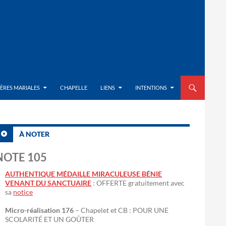
ALLER AU CON
IÈRES MARIALES
CHAPELLE
LIENS
INTENTIONS
À NOTER
NOTE 105
AUTHENTIQUE MÉDAILLE MIRACULEUSE BÉNIE
VENANT DU SANCTUAIRE
: OFFERTE gratuitement avec
sa
notice
Micro-réalisation 176
– Chapelet et CB : POUR UNE
SCOLARITÉ ET UN GOÛTER