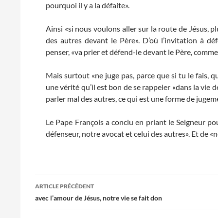
pourquoi il y a la défaite».
Ainsi «si nous voulons aller sur la route de Jésus,
des autres devant le Père». D’où l’invitation à dé
penser, «va prier et défend-le devant le Père, comme f
Mais surtout «ne juge pas, parce que si tu le fais, q
une vérité qu’il est bon de se rappeler «dans la vie d
parler mal des autres, ce qui est une forme de jugem
Le Pape François a conclu en priant le Seigneur pou
défenseur, notre avocat et celui des autres». Et de «ne
Navigation
ARTICLE PRÉCÉDENT
des
avec l’amour de Jésus, notre vie se fait don
articles