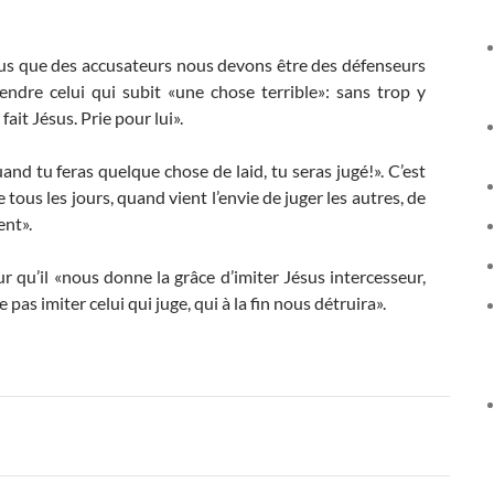
 plus que des accusateurs nous devons être des défenseurs
fendre celui qui subit «une chose terrible»: sans trop y
ait Jésus. Prie pour lui».
uand tu feras quelque chose de laid, tu seras jugé!». C’est
e tous les jours, quand vient l’envie de juger les autres, de
ent».
r qu’il «nous donne la grâce d’imiter Jésus intercesseur,
 pas imiter celui qui juge, qui à la fin nous détruira».