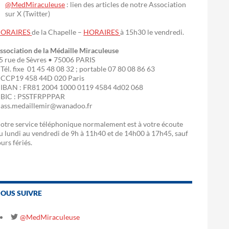
@MedMiraculeuse
: lien des articles de notre Association
sur X (Twitter)
ORAIRES
de la Chapelle –
HORAIRES
à 15h30 le vendredi.
ssociation de la Médaille Miraculeuse
5 rue de Sèvres • 75006 PARIS
 Tél. fixe 01 45 48 08 32 ; portable 07 80 08 86 63
 CCP19 458 44D 020 Paris
 IBAN : FR81 2004 1000 0119 4584 4d02 068
 BIC : PSSTFRPPPAR
 ass.medaillemir@wanadoo.fr
otre service téléphonique normalement est à votre écoute
u lundi au vendredi de 9h à 11h40 et de 14h00 à 17h45, sauf
ours fériés.
OUS SUIVRE
@MedMiraculeuse