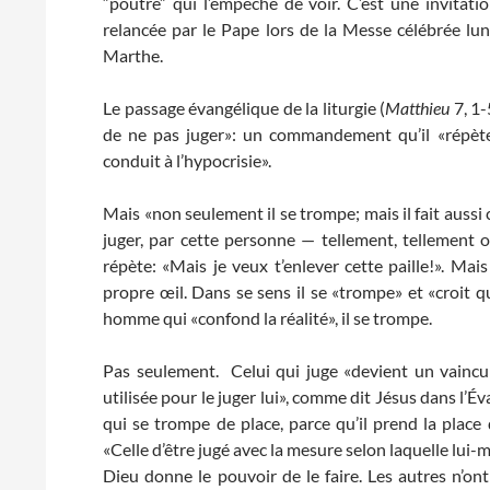
“poutre” qui l’empêche de voir. C’est une invitati
relancée par le Pape lors de la Messe célébrée lun
Marthe.
Le passage évangélique de la liturgie (
Matthieu
7, 1-
de ne pas juger»: un commandement qu’il «répète 
conduit à l’hypocrisie».
Mais «non seulement il se trompe; mais il fait aussi c
juger, par cette personne — tellement, tellement ob
répète: «Mais je veux t’enlever cette paille!». Ma
propre œil. Dans se sens il se «trompe» et «croit qu
homme qui «confond la réalité», il se trompe.
Pas seulement. Celui qui juge «devient un vaincu»
utilisée pour le juger lui», comme dit Jésus dans l’É
qui se trompe de place, parce qu’il prend la place d
«Celle d’être jugé avec la mesure selon laquelle lui-
Dieu donne le pouvoir de le faire. Les autres n’ont p