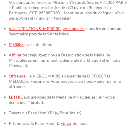
Vos dons au Service des Missions 95 rue de Sèvres – 75006 PARIS
– Établir un chèque à l’ordre de : «Œuvre du Bienheureux
Perboyre» CCP 28588E020 – Mention au dos du chèque : »
Pour
une scolarité et un goûter – Père Silas
«
Vos INTENTIONS de PRIÈRE personnelles
, nous les portons au
Sanctuaire près de la Sainte Mère.
MESSES
: vos intentions
Affiliation
: rejoignez-nous à l’Association de la Médaille
Miraculeuse, en imprimant la demande d’affiliation et en nous
l’envoyant.
Offrande
: la VIERGE MARIE a demandé de DIFFUSER la
MÉDAILLE. Faisons-le. Vous pouvez aussi nous y aider par une
offrande.
LETTRE
aux associés de la Médaille Miraculeuse : sur votre
demande n° gratuit.
Tweets du Pape Léon XIV (@Pontifex_fr)
Prions avec le Pape – voir la
vidéo
du mois