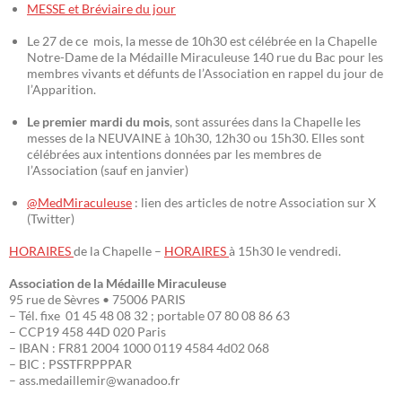
MESSE et Bréviaire du jour
Le 27 de ce mois, la messe de 10h30 est célébrée en la Chapelle
Notre-Dame de la Médaille Miraculeuse 140 rue du Bac pour les
membres vivants et défunts de l’Association en rappel du jour de
l’Apparition.
Le premier mardi du mois
, sont assurées dans la Chapelle les
messes de la NEUVAINE à 10h30, 12h30 ou 15h30. Elles sont
célébrées aux intentions données par les membres de
l’Association (sauf en janvier)
@MedMiraculeuse
: lien des articles de notre Association sur X
(Twitter)
HORAIRES
de la Chapelle –
HORAIRES
à 15h30 le vendredi.
Association de la Médaille Miraculeuse
95 rue de Sèvres • 75006 PARIS
– Tél. fixe 01 45 48 08 32 ; portable 07 80 08 86 63
– CCP19 458 44D 020 Paris
– IBAN : FR81 2004 1000 0119 4584 4d02 068
– BIC : PSSTFRPPPAR
– ass.medaillemir@wanadoo.fr