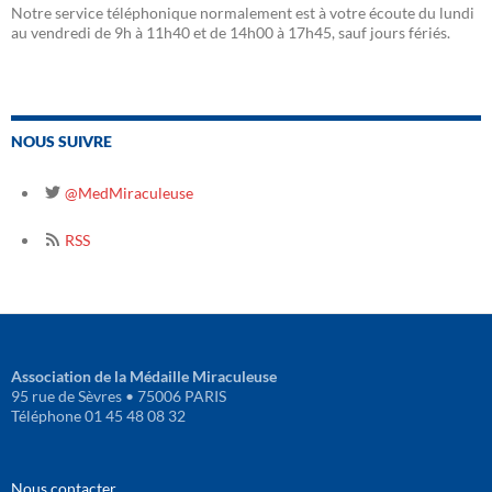
Notre service téléphonique normalement est à votre écoute du lundi
au vendredi de 9h à 11h40 et de 14h00 à 17h45, sauf jours fériés.
NOUS SUIVRE
@MedMiraculeuse
RSS
Association de la Médaille Miraculeuse
95 rue de Sèvres • 75006 PARIS
Téléphone 01 45 48 08 32
Nous contacter