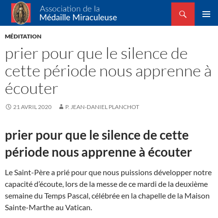
Recherche
Association de la Médaille Miraculeuse
ALLER
MENU
AU
MÉDITATION
PRINCI
CONTENU
prier pour que le silence de
cette période nous apprenne à
écouter
21 AVRIL 2020
P. JEAN-DANIEL PLANCHOT
prier pour que le silence de cette
période nous apprenne à écouter
Le Saint-Père a prié pour que nous puissions développer notre
capacité d’écoute, lors de la messe de ce mardi de la deuxième
semaine du Temps Pascal, célébrée en la chapelle de la Maison
Sainte-Marthe au Vatican.