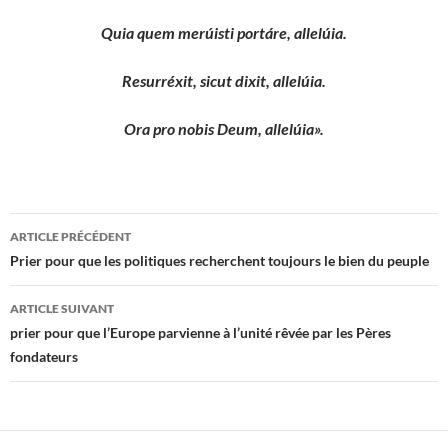
Quia quem merúisti portáre, allelúia.
Resurréxit, sicut dixit, allelúia.
Ora pro nobis Deum, allelúia».
Navigation
ARTICLE PRÉCÉDENT
des
Prier pour que les politiques recherchent toujours le bien du peuple
articles
ARTICLE SUIVANT
prier pour que l’Europe parvienne à l’unité rêvée par les Pères
fondateurs