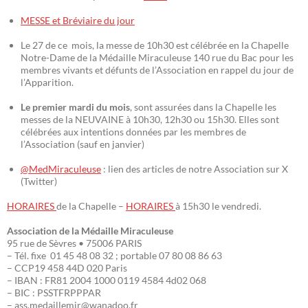
MESSE et Bréviaire du jour
Le 27 de ce mois, la messe de 10h30 est célébrée en la Chapelle
Notre-Dame de la Médaille Miraculeuse 140 rue du Bac pour les
membres vivants et défunts de l’Association en rappel du jour de
l’Apparition.
Le premier mardi du mois
, sont assurées dans la Chapelle les
messes de la NEUVAINE à 10h30, 12h30 ou 15h30. Elles sont
célébrées aux intentions données par les membres de
l’Association (sauf en janvier)
@MedMiraculeuse
: lien des articles de notre Association sur X
(Twitter)
HORAIRES
de la Chapelle –
HORAIRES
à 15h30 le vendredi.
Association de la Médaille Miraculeuse
95 rue de Sèvres • 75006 PARIS
– Tél. fixe 01 45 48 08 32 ; portable 07 80 08 86 63
– CCP19 458 44D 020 Paris
– IBAN : FR81 2004 1000 0119 4584 4d02 068
– BIC : PSSTFRPPPAR
– ass.medaillemir@wanadoo.fr