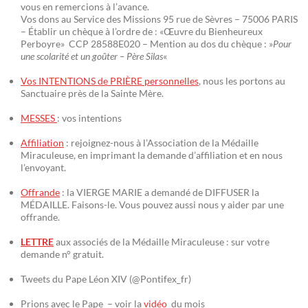
vous en remercions à l’avance.
Vos dons au Service des Missions 95 rue de Sèvres – 75006 PARIS
– Établir un chèque à l’ordre de : «Œuvre du Bienheureux
Perboyre» CCP 28588E020 – Mention au dos du chèque : »
Pour
une scolarité et un goûter – Père Silas
«
Vos INTENTIONS de PRIÈRE personnelles
, nous les portons au
Sanctuaire près de la Sainte Mère.
MESSES
: vos intentions
Affiliation
: rejoignez-nous à l’Association de la Médaille
Miraculeuse, en imprimant la demande d’affiliation et en nous
l’envoyant.
Offrande
: la VIERGE MARIE a demandé de DIFFUSER la
MÉDAILLE. Faisons-le. Vous pouvez aussi nous y aider par une
offrande.
LETTRE
aux associés de la Médaille Miraculeuse : sur votre
demande n° gratuit.
Tweets du Pape Léon XIV (@Pontifex_fr)
Prions avec le Pape – voir la
vidéo
du mois