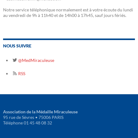
Notre service téléphonique normalement est à votre écoute du lundi
au vendredi de 9h à 11h40 et de 14h00 à 17h45, sauf jours fériés.
NOUS SUIVRE
@MedMiraculeuse
RSS
Association de la Médaille Miraculeuse
95 rue de Sèvres • 75006 PARIS
Téléphone 01 45 48 08 32