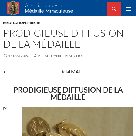
Recherche
Association de la Médaille Miraculeuse
ALLER
MENU
AU
MÉDITATION
,
PRIÈRE
PRINCI
CONTENU
PRODIGIEUSE DIFFUSION
DE LA MÉDAILLE
14 MAI 2026
P. JEAN-DANIEL PLANCHOT
tt
14 MAI
PRODIGIEUSE DIFFUSION DE LA
MÉDAILLE
M.