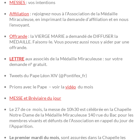
MESSES
: vos intentions
Affiliation
: rejoignez-nous à l’Association de la Médaille
Miraculeuse, en imprimant la demande d’affiliation et en nous
l’envoyant.
Offrande
: la VIERGE MARIE a demandé de DIFFUSER la
MÉDAILLE. Faisons-le. Vous pouvez aussi nous y aider par une
offrande.
LETTRE
aux associés de la Médaille Miraculeuse : sur votre
demande n° gratuit.
Tweets du Pape Léon XIV (@Pontifex_fr)
Prions avec le Pape – voir la
vidéo
du mois
MESSE et Bréviaire du jour
Le 27 de ce mois, la messe de 10h30 est célébrée en la Chapelle
Notre-Dame de la Médaille Miraculeuse 140 rue du Bac pour les
membres vivants et défunts de l’Association en rappel du jour de
l’Apparition.
Le premier mardi du mois
, sont assurées dans la Chapelle les