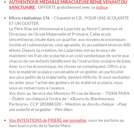
AUTHENTIQUE MÉDAILLE MIRACULEUSE BÉNIE VENANT DU
SANCTUAIRE
: OFFERTE gratuitement avec sa
notice
Micro-réalisation 176
– Chapelet et CB : POUR UNE SCOLARITÉ
ET UN GOÛTER
Le Père Silas est missionnaire Lazariste au Nord-Cameroun et
Directeur de l’école Maternelle et Primaire. Cette école
vincentienne, située dans un quartier aux moyens économiques
limités et rudimentaires, s’est agrandie. Ils accueillent environ 600
élèves. Depuis sa création, les Lazaristes ont eu le souci de
maintenir les frais de scolarité à un coût symbolique de sorte que
chacun de ces enfants bénéficient de l’instruction scolaire de base.
Avec la crise économique, les choses se compliquent. Offrir à la
fois le matériel scolaire convenable et un goûter, en particulier
aux plus petits de la maternelle, devient difficile. Si vous souhaitez
les aider pour l’achat des goûters et du matériel scolaire, nous
vous en remercions à l’avance.
Vos dons au Service des Missions 95 rue de Sèvres – 75006 PARIS
– Établir un chèque à l’ordre de : «Œuvre du Bienheureux
Perboyre» CCP 28588E020 – Mention au dos du chèque : »
Pour
une scolarité et un goûter – Père Silas
«
Vos INTENTIONS de PRIÈRE personnelles
, nous les portons au
Sanctuaire près de la Sainte Mère.