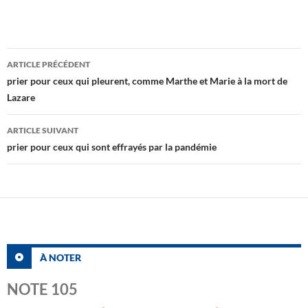
Navigation
ARTICLE PRÉCÉDENT
des
prier pour ceux qui pleurent, comme Marthe et Marie à la mort de
Lazare
articles
ARTICLE SUIVANT
prier pour ceux qui sont effrayés par la pandémie
À NOTER
NOTE 105