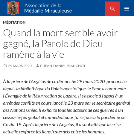
Recherche
Association de la Médaille Miraculeuse
ALLER
MENU
AU
MÉDITATION
PRINCI
CONTENU
Quand la mort semble avoir
gagné, la Parole de Dieu
ramène à la vie
29 MARS 2020
P. JEAN-DANIEL PLANCHOT
À la prière de l’Angélus de ce dimanche 29 mars 2020, prononcée
depuis la bibliothèque du Palais apostolique, le Pape a commenté
l’Évangile de la Résurrection de Lazare. Il s’associe à l’appel à un
arrêt des conflits en cours lancé le 23 mars par le secrétaire général
des Nations Unies. Il exhorte tous les acteurs de ces guerres à un
cessez-le-feu global et immédiat pour faire face à la pandémie de
Covid-19. Après la prière de l’Angélus, il a souhaité que la crise
actuelle renforce les liens fraternels entre les hommes.