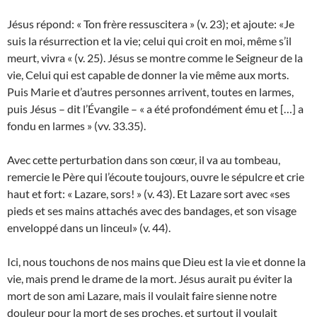
Jésus répond: « Ton frère ressuscitera » (v. 23); et ajoute: «Je
suis la résurrection et la vie; celui qui croit en moi, même s’il
meurt, vivra « (v. 25). Jésus se montre comme le Seigneur de la
vie, Celui qui est capable de donner la vie même aux morts.
Puis Marie et d’autres personnes arrivent, toutes en larmes,
puis Jésus – dit l’Évangile – « a été profondément ému et […] a
fondu en larmes » (vv. 33.35).
Avec cette perturbation dans son cœur, il va au tombeau,
remercie le Père qui l’écoute toujours, ouvre le sépulcre et crie
haut et fort: « Lazare, sors! » (v. 43). Et Lazare sort avec «ses
pieds et ses mains attachés avec des bandages, et son visage
enveloppé dans un linceul» (v. 44).
Ici, nous touchons de nos mains que Dieu est la vie et donne la
vie, mais prend le drame de la mort. Jésus aurait pu éviter la
mort de son ami Lazare, mais il voulait faire sienne notre
douleur pour la mort de ses proches, et surtout il voulait