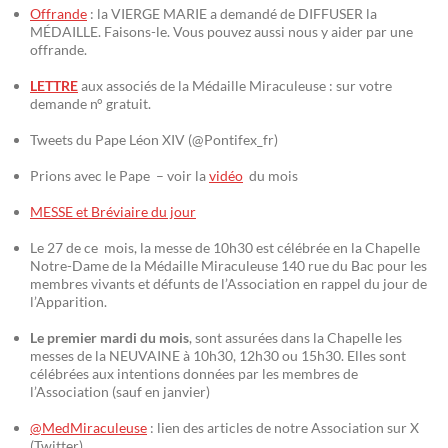
Offrande
: la VIERGE MARIE a demandé de DIFFUSER la
MÉDAILLE. Faisons-le. Vous pouvez aussi nous y aider par une
offrande.
LETTRE
aux associés de la Médaille Miraculeuse : sur votre
demande n° gratuit.
Tweets du Pape Léon XIV (@Pontifex_fr)
Prions avec le Pape – voir la
vidéo
du mois
MESSE et Bréviaire du jour
Le 27 de ce mois, la messe de 10h30 est célébrée en la Chapelle
Notre-Dame de la Médaille Miraculeuse 140 rue du Bac pour les
membres vivants et défunts de l’Association en rappel du jour de
l’Apparition.
Le premier mardi du mois
, sont assurées dans la Chapelle les
messes de la NEUVAINE à 10h30, 12h30 ou 15h30. Elles sont
célébrées aux intentions données par les membres de
l’Association (sauf en janvier)
@MedMiraculeuse
: lien des articles de notre Association sur X
(Twitter)