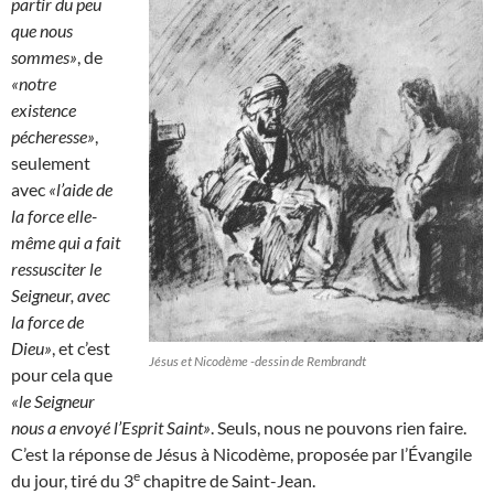
partir du peu
que nous
sommes»
, de
«notre
existence
pécheresse»
,
seulement
avec
«l’aide de
la force elle-
même qui a fait
ressusciter le
Seigneur, avec
la force de
Dieu»
, et c’est
Jésus et Nicodème -dessin de Rembrandt
pour cela que
«le Seigneur
nous a envoyé l’Esprit Saint»
. Seuls, nous ne pouvons rien faire.
C’est la réponse de Jésus à Nicodème, proposée par l’Évangile
e
du jour, tiré du 3
chapitre de Saint-Jean.