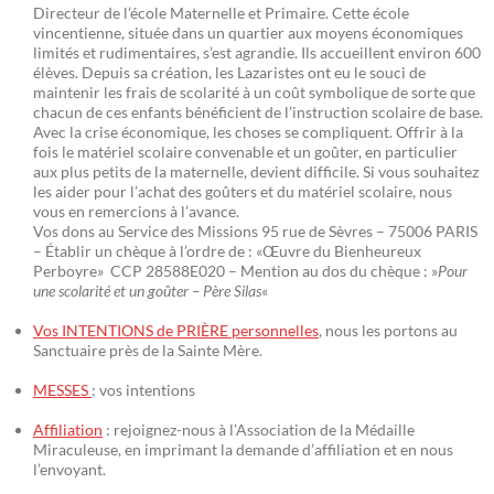
Directeur de l’école Maternelle et Primaire. Cette école
vincentienne, située dans un quartier aux moyens économiques
limités et rudimentaires, s’est agrandie. Ils accueillent environ 600
élèves. Depuis sa création, les Lazaristes ont eu le souci de
maintenir les frais de scolarité à un coût symbolique de sorte que
chacun de ces enfants bénéficient de l’instruction scolaire de base.
Avec la crise économique, les choses se compliquent. Offrir à la
fois le matériel scolaire convenable et un goûter, en particulier
aux plus petits de la maternelle, devient difficile. Si vous souhaitez
les aider pour l’achat des goûters et du matériel scolaire, nous
vous en remercions à l’avance.
Vos dons au Service des Missions 95 rue de Sèvres – 75006 PARIS
– Établir un chèque à l’ordre de : «Œuvre du Bienheureux
Perboyre» CCP 28588E020 – Mention au dos du chèque : »
Pour
une scolarité et un goûter – Père Silas
«
Vos INTENTIONS de PRIÈRE personnelles
, nous les portons au
Sanctuaire près de la Sainte Mère.
MESSES
: vos intentions
Affiliation
: rejoignez-nous à l’Association de la Médaille
Miraculeuse, en imprimant la demande d’affiliation et en nous
l’envoyant.