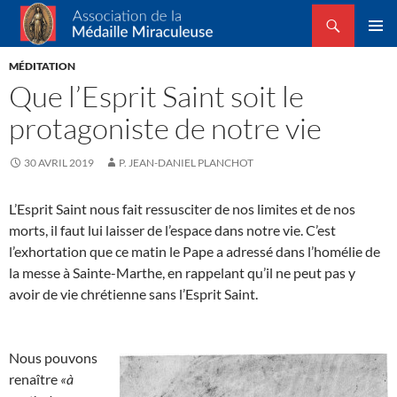
Recherche
Association de la Médaille Miraculeuse
ALLER
MENU
AU
MÉDITATION
PRINCI
CONTENU
Que l’Esprit Saint soit le
protagoniste de notre vie
30 AVRIL 2019
P. JEAN-DANIEL PLANCHOT
L’Esprit Saint nous fait ressusciter de nos limites et de nos
morts, il faut lui laisser de l’espace dans notre vie. C’est
l’exhortation que ce matin le Pape a adressé dans l’homélie de
la messe à Sainte-Marthe, en rappelant qu’il ne peut pas y
avoir de vie chrétienne sans l’Esprit Saint.
Nous pouvons
renaître
«à