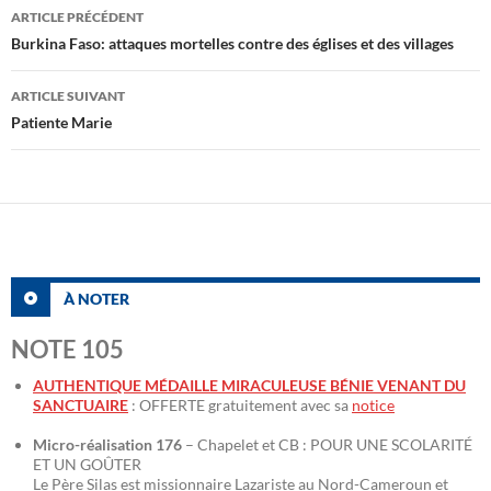
Navigation
ARTICLE PRÉCÉDENT
des
Burkina Faso: attaques mortelles contre des églises et des villages
articles
ARTICLE SUIVANT
Patiente Marie
À NOTER
NOTE 105
AUTHENTIQUE MÉDAILLE MIRACULEUSE BÉNIE VENANT DU
SANCTUAIRE
: OFFERTE gratuitement avec sa
notice
Micro-réalisation 176
– Chapelet et CB : POUR UNE SCOLARITÉ
ET UN GOÛTER
Le Père Silas est missionnaire Lazariste au Nord-Cameroun et