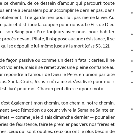
e ce chemin, de ce dessein d’amour qui parcourt toute
ésus entre à Jérusalem pour accomplir le dernier pas, dans
otalement, il ne garde rien pour lui, pas même la vie. Au
e pain et distribue la coupe « pour nous ». Le Fils de Dieu
 et son Sang pour être toujours avec nous, pour habiter
procès devant Pilate, il n’oppose aucune résistance, il se
 qui se dépouille lui-même jusqu’à la mort (cf.
Is
53, 12).
de façon passive ou comme un destin fatal ; certes, il ne
t violente, mais il se remet avec une pleine confiance au
ur répondre à l’amour de Dieu le Père, en union parfaite
 Sur la Croix, Jésus « m’a aimé et s’est livré pour moi »
’est livré pour moi. Chacun peut dire ce « pour moi ».
ue c’est également mon chemin, ton chemin, notre chemin.
ment avec l’émotion du cœur ; vivre la Semaine Sainte en
mêmes — comme je le disais dimanche dernier — pour aller
ries de l’existence, faire le premier pas vers nos frères et
nés, ceux qui sont oubliés, ceux qui ont le plus besoin de