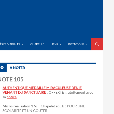
ALLER AU CON
IÈRES MARIALES
CHAPELLE
LIENS
INTENTIONS
À NOTER
NOTE 105
AUTHENTIQUE MÉDAILLE MIRACULEUSE BÉNIE
VENANT DU SANCTUAIRE
: OFFERTE gratuitement avec
sa
notice
Micro-réalisation 176
– Chapelet et CB : POUR UNE
SCOLARITÉ ET UN GOÛTER