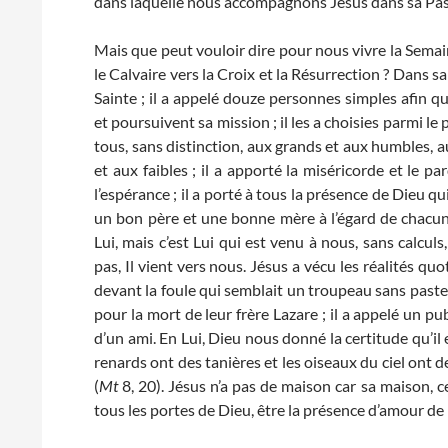
dans laquelle nous accompagnons Jésus dans sa Pass
Mais que peut vouloir dire pour nous vivre la Semai
le Calvaire vers la Croix et la Résurrection ? Dans sa
Sainte ; il a appelé douze personnes simples afin q
et poursuivent sa mission ; il les a choisies parmi le
tous, sans distinction, aux grands et aux humbles, 
et aux faibles ; il a apporté la miséricorde et le pa
l’espérance ; il a porté à tous la présence de Dieu 
un bon père et une bonne mère à l’égard de chacun 
Lui, mais c’est Lui qui est venu à nous, sans calculs,
pas, Il vient vers nous. Jésus a vécu les réalités q
devant la foule qui semblait un troupeau sans pasteu
pour la mort de leur frère Lazare ; il a appelé un pub
d’un ami. En Lui, Dieu nous donné la certitude qu’il 
renards ont des tanières et les oiseaux du ciel ont des
(
Mt
8, 20). Jésus n’a pas de maison car sa maison, ce
tous les portes de Dieu, être la présence d’amour de