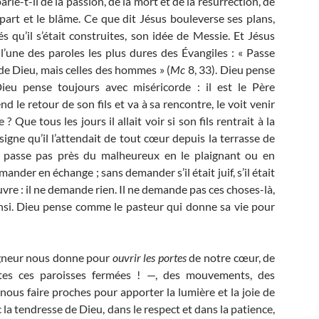
e-t-il de la passion, de la mort et de la résurrection, de
part et le blâme. Ce que dit Jésus bouleverse ses plans,
és qu’il s’était construites, son idée de Messie. Et Jésus
 l’une des paroles les plus dures des Évangiles : « Passe
 de Dieu, mais celles des hommes » (
Mc
8, 33). Dieu pense
Dieu pense toujours avec miséricorde : il est le Père
 le retour de son fils et va à sa rencontre, le voit venir
? Que tous les jours il allait voir si son fils rentrait à la
signe qu’il l’attendait de tout cœur depuis la terrasse de
e passe pas près du malheureux en le plaignant ou en
ander en échange ; sans demander s’il était juif, s’il était
t pauvre : il ne demande rien. Il ne demande pas ces choses-là,
 ainsi. Dieu pense comme le pasteur qui donne sa vie pour
igneur nous donne pour
ouvrir les portes
de notre cœur, de
utes ces paroisses fermées ! —, des mouvements, des
, nous faire proches pour apporter la lumière et la joie de
c la tendresse de Dieu, dans le respect et dans la patience,