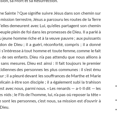
ion, sa Mort et sa Résurrection.
ne Sainte ? Que signifie suivre Jésus dans son chemin sur
 mission terrestre, Jésus a parcouru les routes de la Terre
u’elles demeurent avec Lui, qu’elles partagent son chemin
 peuple plein de foi dans les promesses de Dieu. Il a parlé à
au jeune homme riche et à la veuve pauvre ; aux puissants
rdon de Dieu ; il a guéri, réconforté, compris ; il a donné
qui s’intéresse à tout homme et toute femme, comme le fait
de ses enfants. Dieu n’a pas attendu que nous allions à
 sans mesures. Dieu est ainsi : Il fait toujours le premier
uotidiennes des personnes les plus communes : il s’est ému
r ; il a pleuré devant les souffrances de Marthe et Marie
licain à être son disciple ; il a également subi la trahison
est avec nous, parmi nous. « Les renards — a-t-Il dit — les
 nids ; le Fils de l’homme, lui, n’a pas où reposer la tête »
 sont les personnes, c’est nous, sa mission est d’ouvrir à
 Dieu.