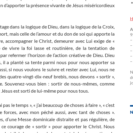
oin d’apporter la présence vivante de Jésus miséricordieux
H
tage dans la logique de Dieu, dans la logique de la Croix,
A
mort, mais celle de l’amour et du don de soi qui apporte la
9
–
ivre, accompagner le Christ, demeurer avec Lui exige de «
–
 de vivre la foi lasse et routinière, de la tentation de
–
ar refermer l’horizon de l’action créative de Dieu. Dieu
–
–
, il a planté sa tente parmi nous pour nous apporter sa
i, si nous voulons le suivre et rester avec Lui, nous ne
N
es quatre-vingt-dix-neuf brebis, nous devons « sortir »,
d
j
gnée. Souvenez-vous bien : sortir de nous-mêmes, comme
 Jésus est sorti de lui-même pour nous tous.
 pas le temps », « j’ai beaucoup de choses à faire », « c’est
de forces, avec mon péché aussi, avec tant de choses ».
N
, d’une Messe dominicale distraite et pas régulière, de
 ce courage de « sortir » pour apporter le Christ. Nous