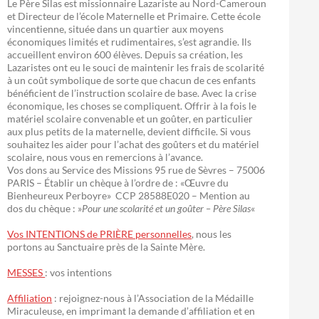
Le Père Silas est missionnaire Lazariste au Nord-Cameroun
et Directeur de l’école Maternelle et Primaire. Cette école
vincentienne, située dans un quartier aux moyens
économiques limités et rudimentaires, s’est agrandie. Ils
accueillent environ 600 élèves. Depuis sa création, les
Lazaristes ont eu le souci de maintenir les frais de scolarité
à un coût symbolique de sorte que chacun de ces enfants
bénéficient de l’instruction scolaire de base. Avec la crise
économique, les choses se compliquent. Offrir à la fois le
matériel scolaire convenable et un goûter, en particulier
aux plus petits de la maternelle, devient difficile. Si vous
souhaitez les aider pour l’achat des goûters et du matériel
scolaire, nous vous en remercions à l’avance.
Vos dons au Service des Missions 95 rue de Sèvres – 75006
PARIS – Établir un chèque à l’ordre de : «Œuvre du
Bienheureux Perboyre» CCP 28588E020 – Mention au
dos du chèque : »
Pour une scolarité et un goûter – Père Silas
«
Vos INTENTIONS de PRIÈRE personnelles
, nous les
portons au Sanctuaire près de la Sainte Mère.
MESSES
: vos intentions
Affiliation
: rejoignez-nous à l’Association de la Médaille
Miraculeuse, en imprimant la demande d’affiliation et en