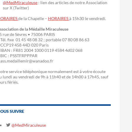
@MedMiraculeuse
: lien des articles de notre Association
sur X (Twitter)
ORAIRES
de la Chapelle –
HORAIRES
à 15h30 le vendredi.
ssociation de la Médaille Miraculeuse
5 rue de Sèvres • 75006 PARIS
 Tél. fixe 01 45 48 08 32 ; portable 07 80 08 86 63
 CCP19 458 44D 020 Paris
 IBAN : FR81 2004 1000 0119 4584 4d02 068
 BIC : PSSTFRPPPAR
 ass.medaillemir@wanadoo.fr
otre service téléphonique normalement est à votre écoute
u lundi au vendredi de 9h à 11h40 et de 14h00 à 17h45, sauf
ours fériés.
OUS SUIVRE
@MedMiraculeuse