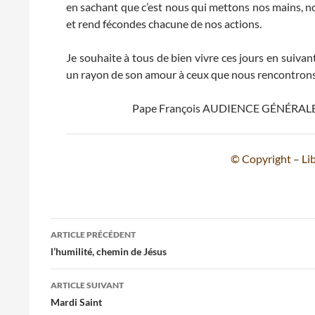
en sachant que c’est nous qui mettons nos mains, nos
et rend fécondes chacune de nos actions.
Je souhaite à tous de bien vivre ces jours en suiv
un rayon de son amour à ceux que nous rencontrons
Pape François AUDIENCE GÉNÉRALE P
© Copyright – Lib
Navigation
ARTICLE PRÉCÉDENT
des
l’humilité, chemin de Jésus
articles
ARTICLE SUIVANT
Mardi Saint