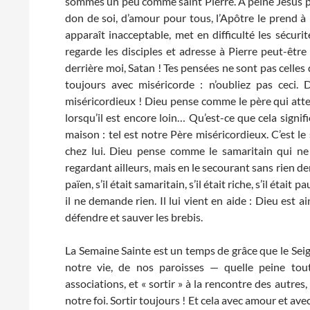
sommes un peu comme saint Pierre. À peine Jésus parl
don de soi, d’amour pour tous, l’Apôtre le prend à 
apparaît inacceptable, met en difficulté les sécurit
regarde les disciples et adresse à Pierre peut-être
derrière moi, Satan ! Tes pensées ne sont pas celles
toujours avec miséricorde : n’oubliez pas ceci. 
miséricordieux ! Dieu pense comme le père qui attend
lorsqu’il est encore loin… Qu’est-ce que cela signifie 
maison : tel est notre Père miséricordieux. C’est le 
chez lui. Dieu pense comme le samaritain qui n
regardant ailleurs, mais en le secourant sans rien dem
païen, s’il était samaritain, s’il était riche, s’il étai
il ne demande rien. Il lui vient en aide : Dieu est
défendre et sauver les brebis.
La Semaine Sainte est un temps de grâce que le Se
notre vie, de nos paroisses — quelle peine to
associations, et « sortir » à la rencontre des autres
notre foi. Sortir toujours ! Et cela avec amour et ave