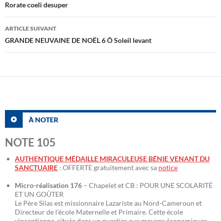
des
Rorate coeli desuper
articles
ARTICLE SUIVANT
GRANDE NEUVAINE DE NOËL 6 Ô Soleil levant
À NOTER
NOTE 105
AUTHENTIQUE MÉDAILLE MIRACULEUSE BÉNIE VENANT DU
SANCTUAIRE
: OFFERTE gratuitement avec sa
notice
Micro-réalisation 176
– Chapelet et CB : POUR UNE SCOLARITÉ
ET UN GOÛTER
Le Père Silas est missionnaire Lazariste au Nord-Cameroun et
Directeur de l’école Maternelle et Primaire. Cette école
vincentienne, située dans un quartier aux moyens économiques