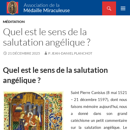
Recherche
Association de la Médaille Miraculeuse
ALLER
MENU
AU
MÉDITATION
PRINCI
CONTENU
Quel est le sens de la
salutation angélique ?
21 DÉCEMBRE 2025
P. JEAN-DANIEL PLANCHOT
Quel est le sens de la salutation
angélique ?
Saint
Pierre Canisius (8 mai 1521
– 21 décembre 1597), dont nous
faisons mémoire aujourd’hui, nous
a donné dans son grand
catéchisme un petit commentaire
sur la salutation angélique. Le