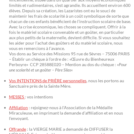
limités et rudimentaires, s’est agrandie. Ils accueillent environ 600
élèves. Depuis sa création, les Lazaristes ont eu le souci de
maintenir les frais de scolarité à un coût symbolique de sorte que
chacun de ces enfants bénéficient de l’instruction scolaire de base.
Avec la crise économique, les choses se compliquent. Offrir à la
fois le matériel scolaire convenable et un goûter, en particulier
aux plus petits de la maternelle, devient difficile. Si vous souhaitez
les aider pour l’achat des goûters et du matériel scolaire, nous
vous en remercions à l’avance.
Vos dons au Service des Missions 95 rue de Sèvres – 75006 PARIS
– Établir un chèque à l’ordre de : «Œuvre du Bienheureux
Perboyre» CCP 28588E020 – Mention au dos du chèque : »
Pour
une scolarité et un goûter – Père Silas
«
Vos INTENTIONS de PRIÈRE personnelles
, nous les portons au
Sanctuaire près de la Sainte Mère.
MESSES
: vos intentions
Affiliation
: rejoignez-nous à l’Association de la Médaille
Miraculeuse, en imprimant la demande d’affiliation et en nous
l’envoyant.
Offrande
: la VIERGE MARIE a demandé de DIFFUSER la