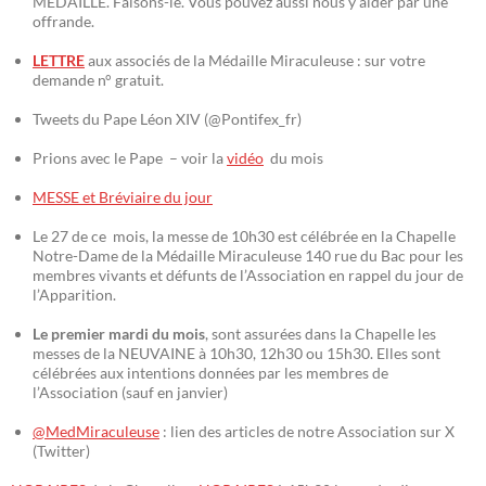
MÉDAILLE. Faisons-le. Vous pouvez aussi nous y aider par une
offrande.
LETTRE
aux associés de la Médaille Miraculeuse : sur votre
demande n° gratuit.
Tweets du Pape Léon XIV (@Pontifex_fr)
Prions avec le Pape – voir la
vidéo
du mois
MESSE et Bréviaire du jour
Le 27 de ce mois, la messe de 10h30 est célébrée en la Chapelle
Notre-Dame de la Médaille Miraculeuse 140 rue du Bac pour les
membres vivants et défunts de l’Association en rappel du jour de
l’Apparition.
Le premier mardi du mois
, sont assurées dans la Chapelle les
messes de la NEUVAINE à 10h30, 12h30 ou 15h30. Elles sont
célébrées aux intentions données par les membres de
l’Association (sauf en janvier)
@MedMiraculeuse
: lien des articles de notre Association sur X
(Twitter)