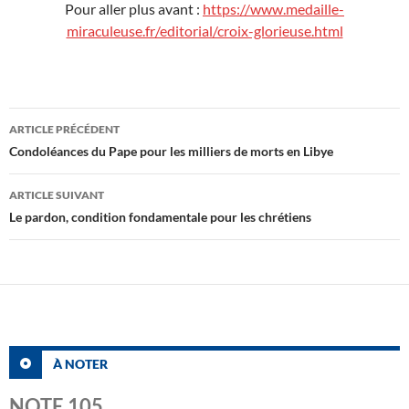
Pour aller plus avant :
https://www.medaille-
miraculeuse.fr/editorial/croix-glorieuse.html
Navigation
ARTICLE PRÉCÉDENT
des
Condoléances du Pape pour les milliers de morts en Libye
articles
ARTICLE SUIVANT
Le pardon, condition fondamentale pour les chrétiens
À NOTER
NOTE 105