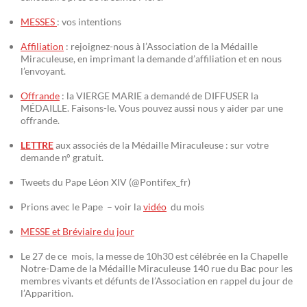
MESSES
: vos intentions
Affiliation
: rejoignez-nous à l’Association de la Médaille
Miraculeuse, en imprimant la demande d’affiliation et en nous
l’envoyant.
Offrande
: la VIERGE MARIE a demandé de DIFFUSER la
MÉDAILLE. Faisons-le. Vous pouvez aussi nous y aider par une
offrande.
LETTRE
aux associés de la Médaille Miraculeuse : sur votre
demande n° gratuit.
Tweets du Pape Léon XIV (@Pontifex_fr)
Prions avec le Pape – voir la
vidéo
du mois
MESSE et Bréviaire du jour
Le 27 de ce mois, la messe de 10h30 est célébrée en la Chapelle
Notre-Dame de la Médaille Miraculeuse 140 rue du Bac pour les
membres vivants et défunts de l’Association en rappel du jour de
l’Apparition.