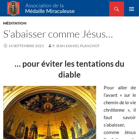
Recherche
Association de la Médaille Miraculeuse
ALLER
MENU
AU
MÉDITATION
PRINCI
CONTENU
S’abaisser comme Jésus…
14 SEPTEMBRE 2023
P. JEAN-DANIEL PLANCHOT
… pour éviter les tentations du
diable
Pour aller de
l’avant «
sur le
chemin de la vie
chrétienne
», il
faut savoir
s’abaisser,
comme Jésus