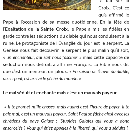
l’a fait sur la
Croix. C’est ce
qu’a affirmé le
Pape à l’occasion de sa messe quotidienne. En la fête de
l’
Exaltation de la Sainte Croix
, le Pape a mis les fidèles en
garde contre les séductions du diable qui nous conduisent à la
ruine. Le protagoniste de l’Évangile du jour est le serpent. La
Genèse nous fait découvrir le serpent le plus malin qu’il soit,
«
un enchanteur, qui sait nous fasciner
» mais cette capacité de
séduction nous détruit, a affirmé François. La Bible nous dit
que c’est un menteur, un jaloux. «
En raison de l’envie du diable,
du serpent, est arrivé le péché du monde
. »
Le mal séduit et enchante mais c’est un mauvais payeur.
«
Il te promet mille choses, mais quand c’est l’heure de payer, il te
paie mal, c’est un mauvais payeur. Saint Paul se fâche ainsi avec les
chrétiens du pays Galate : ‘Stupides Galates qui vous a donc
ensorcelés ? Vous qui étiez appelés à la liberté, qui vous a séduits ?’