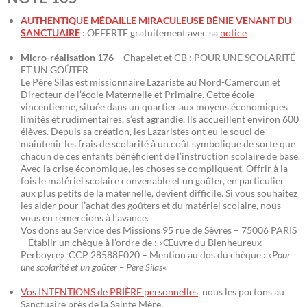
AUTHENTIQUE MÉDAILLE MIRACULEUSE BÉNIE VENANT DU
SANCTUAIRE
: OFFERTE gratuitement avec sa
notice
Micro-réalisation 176
– Chapelet et CB : POUR UNE SCOLARITÉ
ET UN GOÛTER
Le Père Silas est missionnaire Lazariste au Nord-Cameroun et
Directeur de l’école Maternelle et Primaire. Cette école
vincentienne, située dans un quartier aux moyens économiques
limités et rudimentaires, s’est agrandie. Ils accueillent environ 600
élèves. Depuis sa création, les Lazaristes ont eu le souci de
maintenir les frais de scolarité à un coût symbolique de sorte que
chacun de ces enfants bénéficient de l’instruction scolaire de base.
Avec la crise économique, les choses se compliquent. Offrir à la
fois le matériel scolaire convenable et un goûter, en particulier
aux plus petits de la maternelle, devient difficile. Si vous souhaitez
les aider pour l’achat des goûters et du matériel scolaire, nous
vous en remercions à l’avance.
Vos dons au Service des Missions 95 rue de Sèvres – 75006 PARIS
– Établir un chèque à l’ordre de : «Œuvre du Bienheureux
Perboyre» CCP 28588E020 – Mention au dos du chèque : »
Pour
une scolarité et un goûter – Père Silas
«
Vos INTENTIONS de PRIÈRE personnelles
, nous les portons au
Sanctuaire près de la Sainte Mère.