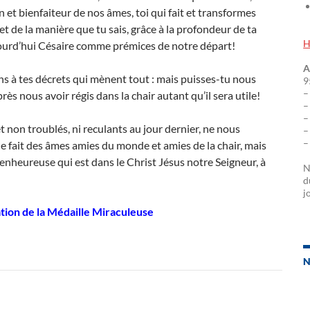
en et bienfaiteur de nos âmes, toi qui fait et transformes
et de la manière que tu sais, grâce à la profondeur de ta
H
ujourd’hui Césaire comme prémices de notre départ!
A
dons à tes décrets qui mènent tout : mais puisses-tu nous
9
–
ès nous avoir régis dans la chair autant qu’il sera utile!
–
–
t non troublés, ni reculants au jour dernier, ne nous
–
–
 le fait des âmes amies du monde et amies de la chair, mais
ienheureuse qui est dans le Christ Jésus notre Seigneur, à
N
d
j
tion de la Médaille Miraculeuse
N