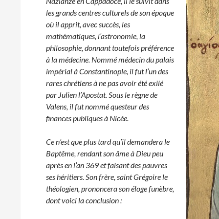
Nazianze en Cappadoce, il le suivit dans
les grands centres culturels de son époque
où il apprit, avec succès, les
mathématiques, l’astronomie, la
philosophie, donnant toutefois préférence
à la médecine.
Nommé médecin du palais
impérial à Constantinople, il fut l’un des
rares chrétiens à ne pas avoir été exilé
par Julien l’Apostat. Sous le règne de
Valens, il fut nommé questeur des
finances publiques à Nicée.
Ce n’est que plus tard qu’il demandera le
Baptême, rendant son âme à Dieu peu
après en l’an 369 et faisant des pauvres
ses héritiers. Son frère, saint Grégoire le
théologien, prononcera son éloge funèbre,
dont voici la conclusion :