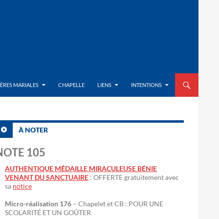
ALLER AU CON
IÈRES MARIALES
CHAPELLE
LIENS
INTENTIONS
À NOTER
NOTE 105
AUTHENTIQUE MÉDAILLE MIRACULEUSE BÉNIE
VENANT DU SANCTUAIRE
: OFFERTE gratuitement avec
sa
notice
Micro-réalisation 176
– Chapelet et CB : POUR UNE
SCOLARITÉ ET UN GOÛTER