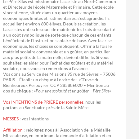
Le Père Silas est missionnaire Lazariste au Nord-Cameroun
et Directeur de l’école Maternelle et Primaire. Cette école
vincentienne, située dans un quartier aux moyens
économiques limités et rudimentaires, s’est agrandie. Ils
accueillent environ 600 élèves. Depuis sa création, les
Lazaristes ont eu le souci de maintenir les frais de scolarité
à un coût symbolique de sorte que chacun de ces enfants
bénéficient de l’instruction scolaire de base. Avec la crise
économique, les choses se compliquent. Offrir à la fois le
matériel scolaire convenable et un goûter, en particulier
aux plus petits de la maternelle, devient difficile. Si vous
souhaitez les aider pour l’achat des goûters et du matériel
scolaire, nous vous en remercions à l’avance.
Vos dons au Service des Missions 95 rue de Sèvres – 75006
PARIS – Établir un chèque à l’ordre de : «Œuvre du
Bienheureux Perboyre» CCP 28588E020 – Mention au
dos du chèque : »
Pour une scolarité et un goûter – Père Silas
«
Vos INTENTIONS de PRIÈRE personnelles
, nous les
portons au Sanctuaire près de la Sainte Mère.
MESSES
: vos intentions
Affiliation
: rejoignez-nous à l’Association de la Médaille
Miraculeuse, en imprimant la demande d’affiliation et en