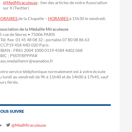
@MedMiraculeuse
: lien des articles de notre Association
sur X (Twitter)
ORAIRES
de la Chapelle –
HORAIRES
à 15h30 le vendredi.
ssociation de la Médaille Miraculeuse
5 rue de Sèvres • 75006 PARIS
 Tél. fixe 01 45 48 08 32 ; portable 07 80 08 86 63
 CCP19 458 44D 020 Paris
 IBAN : FR81 2004 1000 0119 4584 4d02 068
 BIC : PSSTFRPPPAR
 ass.medaillemir@wanadoo.fr
otre service téléphonique normalement est à votre écoute
u lundi au vendredi de 9h à 11h40 et de 14h00 à 17h45, sauf
ours fériés.
OUS SUIVRE
@MedMiraculeuse