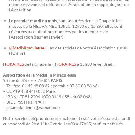
membres vivants et défunts de l’Association en rappel du jour de
l’Apparition.
Le premier mardi du mois
, sont assurées dans la Chapelle les
messes de la NEUVAINE à 10h30, 12h30 ou 15h30. Elles sont
célébrées aux intentions données par les membres de
l’Association (sauf en janvier)
@MedMiraculeuse
: lien des articles de notre Association sur X
(Twitter)
HORAIRES
de la Chapelle –
HORAIRES
à 15h30 le vendredi.
Association de la Médaille Miraculeuse
95 rue de Sèvres • 75006 PARIS
– Tél. fixe 01 45 48 08 32 ; portable 07 80 08 86 63
– CCP19 458 44D 020 Paris
– IBAN : FR81 2004 1000 0119 4584 4d02 068
– BIC : PSSTFRPPPAR
– ass.medaillemir@wanadoo.fr
Notre service téléphonique normalement est à votre écoute du lundi
au vendredi de 9h à 11h40 et de 14h00 à 17h45, sauf jours fériés.