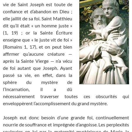
vie de Saint Joseph est toute de
confiance et d’abandon en Dieu ;
elle jaillit de sa foi. Saint Matthieu
dit qu’il était « un homme juste »
(1, 19) ; or la Sainte Écriture
enseigne que « le juste vit de foi »
(Romains 1, 17), et on peut bien
affirmer qu’aucune créature —
après la Sainte Vierge — n’a vécu
de foi autant que Joseph. Ayant
passé sa vie, en effet, dans la
sphère du mystère de
l’Incarnation, il a dû
nécessairement traverser toutes ces obscurités qui
enveloppèrent l’accom­plissement du grand mystère.
Joseph eut donc besoin d’une grande foi, continuellement
nourrie de souffrance et impré­gnée d’angoisse. Les perplexités
soulevées en lui par la maternité mystérieuse de Marie, la