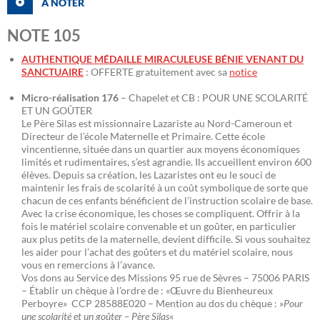
À NOTER
NOTE 105
AUTHENTIQUE MÉDAILLE MIRACULEUSE BÉNIE VENANT DU
SANCTUAIRE
: OFFERTE gratuitement avec sa
notice
Micro-réalisation 176
– Chapelet et CB : POUR UNE SCOLARITÉ
ET UN GOÛTER
Le Père Silas est missionnaire Lazariste au Nord-Cameroun et
Directeur de l’école Maternelle et Primaire. Cette école
vincentienne, située dans un quartier aux moyens économiques
limités et rudimentaires, s’est agrandie. Ils accueillent environ 600
élèves. Depuis sa création, les Lazaristes ont eu le souci de
maintenir les frais de scolarité à un coût symbolique de sorte que
chacun de ces enfants bénéficient de l’instruction scolaire de base.
Avec la crise économique, les choses se compliquent. Offrir à la
fois le matériel scolaire convenable et un goûter, en particulier
aux plus petits de la maternelle, devient difficile. Si vous souhaitez
les aider pour l’achat des goûters et du matériel scolaire, nous
vous en remercions à l’avance.
Vos dons au Service des Missions 95 rue de Sèvres – 75006 PARIS
– Établir un chèque à l’ordre de : «Œuvre du Bienheureux
Perboyre» CCP 28588E020 – Mention au dos du chèque : »
Pour
une scolarité et un goûter – Père Silas
«