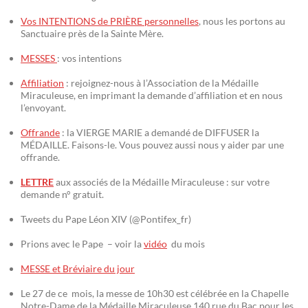
Vos INTENTIONS de PRIÈRE personnelles
, nous les portons au
Sanctuaire près de la Sainte Mère.
MESSES
: vos intentions
Affiliation
: rejoignez-nous à l’Association de la Médaille
Miraculeuse, en imprimant la demande d’affiliation et en nous
l’envoyant.
Offrande
: la VIERGE MARIE a demandé de DIFFUSER la
MÉDAILLE. Faisons-le. Vous pouvez aussi nous y aider par une
offrande.
LETTRE
aux associés de la Médaille Miraculeuse : sur votre
demande n° gratuit.
Tweets du Pape Léon XIV (@Pontifex_fr)
Prions avec le Pape – voir la
vidéo
du mois
MESSE et Bréviaire du jour
Le 27 de ce mois, la messe de 10h30 est célébrée en la Chapelle
Notre-Dame de la Médaille Miraculeuse 140 rue du Bac pour les