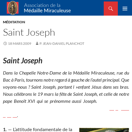
Recherche
Association de la Médaille Miraculeuse
ALLER
MENU
AU
MÉDITATION
PRINCI
CONTENU
Saint Joseph
18 MARS 2009
P. JEAN-DANIEL PLANCHOT
Saint Joseph
Dans la Chapelle Notre-Dame de la Médaille Miraculeuse, rue du
Bac à Paris, tournons notre regard à gauche de l’autel principal. Que
voyons-nous ? Saint Joseph, portant l »enfant Jésus dans ses bras.
Nous célébrons le 19 mars la fête de Saint Joseph, et celle de notre
pape Benoît XVI qui se prénomme aussi Joseph.
Ce dernier nous
demande de l’accompagner dans la prière, lors de son
voyage en
Afrique
.
1.
— L’attitude fondamentale de la